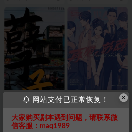
经典剧本
2023剧本
×
网站支付已正常恢复！
《孽子》6人剧本杀电子版完整
《K的游戏·再见苏西》5人剧本
资源
杀电子版完整资源
大家购买剧本遇到问题，请联系微
4 年前
0
236
5.99
4 年前
0
455
5.99
信客服：maq1989