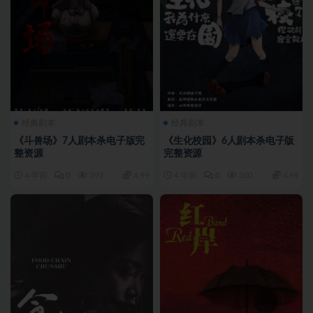
经典剧本
经典剧本
《斗兽场》7人剧本杀电子版完
《生化校园》6人剧本杀电子版
整资源
完整资源
4 年前
0
393
4.99
4 年前
0
300
4.99