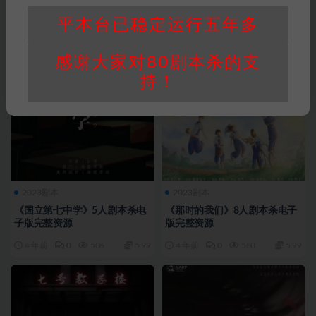
平本台已稳定运行五年多
感谢大家对80剧本杀的支
持！
2023剧本
2023剧本
《国立第七中学》5人剧本杀电
《那时的我们》8人剧本杀电子
子版完整资源
版完整资源
4 年前
0
506
5.99
4 年前
0
580
5.99