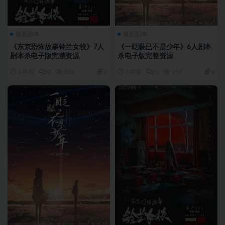
最新剧本
最新剧本
《东京恐怖故事铃兰女校》7人
《一眨眼已不是少年》6人剧本
剧本杀电子版完整资源
杀电子版完整资源
3 年前
0
818
6
3 年前
0
219
6