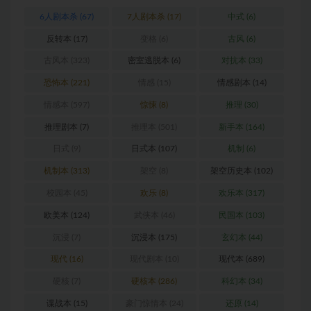
6人剧本杀
(67)
7人剧本杀
(17)
中式
(6)
反转本
(17)
变格
(6)
古风
(6)
古风本
(323)
密室逃脱本
(6)
对抗本
(33)
恐怖本
(221)
情感
(15)
情感剧本
(14)
情感本
(597)
惊悚
(8)
推理
(30)
推理剧本
(7)
推理本
(501)
新手本
(164)
日式
(9)
日式本
(107)
机制
(6)
机制本
(313)
架空
(8)
架空历史本
(102)
校园本
(45)
欢乐
(8)
欢乐本
(317)
欧美本
(124)
武侠本
(46)
民国本
(103)
沉浸
(7)
沉浸本
(175)
玄幻本
(44)
现代
(16)
现代剧本
(10)
现代本
(689)
硬核
(7)
硬核本
(286)
科幻本
(34)
谍战本
(15)
豪门惊情本
(24)
还原
(14)