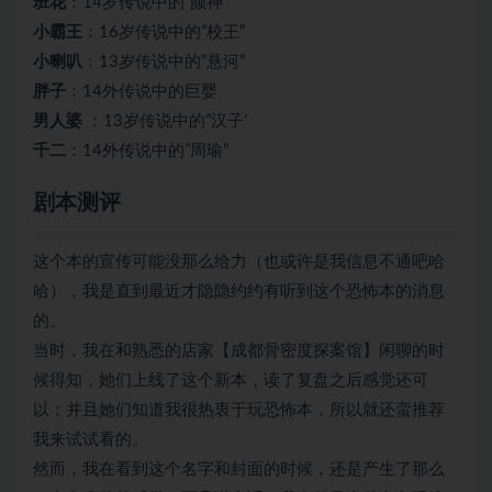
班花
：14岁传说中的”颜神”
小霸王
：16岁传说中的”校王”
小喇叭
：13岁传说中的”悬河”
胖子
：14外传说中的巨婴
男人婆
：13岁传说中的”汉子’
千二
：14外传说中的”周瑜”
剧本测评
这个本的宣传可能没那么给力（也或许是我信息不通吧哈
哈），我是直到最近才隐隐约约有听到这个
恐怖本
的消息
的。
当时，我在和熟悉的店家【成都骨密度探案馆】闲聊的时
候得知，她们上线了这个新本，读了复盘之后感觉还可
以；并且她们知道我很热衷于玩
恐怖本
，所以就还蛮推荐
我来试试看的。
然而，我在看到这个名字和封面的时候，还是产生了那么