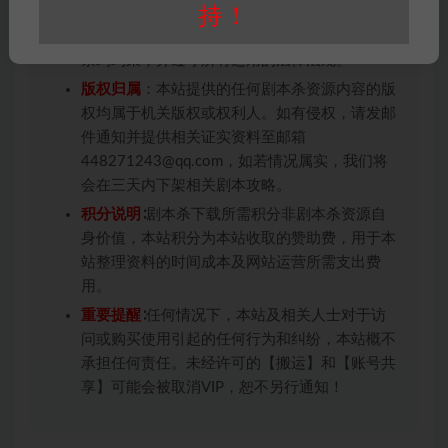
用于商业用途!任何人访问、浏览本站，购买或
持！
未购买，即代表已阅读本声明，理解并同意受本
条约约束，并遵守所有适用的法律法规。
版权归属
：本站提供的任何剧本杀资源内容的版
权均属于机关版权或权利人。如有侵权，请发邮
件通知并提供相关证实资料至邮箱
448271243@qq.com，如若情况属实，我们将
会在三天内下架相关剧本攻略。
积分说明
∶剧本杀下载所需积分非剧本杀资源自
身价值，本站积分为本站收取的赞助费，用于本
站整理资料的时间成本及网站运营所需支出费
用。
重要提醒
∶任何情况下，本站及相关人士对于访
问或购买使用引起的任何行为和纠纷，本站概不
承担任何责任。未经许可的【搬运】和【账号共
享】可能会被取消VIP，恕不另行通知！