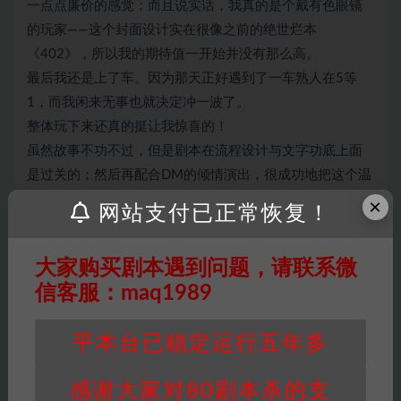
一点点廉价的感觉；而且说实话，我真的是个戴有色眼镜
的玩家——这个封面设计实在很像之前的绝世烂本
《402》，所以我的期待值一开始并没有那么高。
最后我还是上了车。因为那天正好遇到了一车熟人在5等
1，而我闲来无事也就决定冲一波了。
整体玩下来还真的挺让我惊喜的！
虽然故事不功不过，但是剧本在流程设计与文字功底上面
是过关的；然后再配合DM的倾情演出，很成功地把这个温
情的小故事表达出来了。（甚至我这个无感情的杀手都觉
×
网站支付已正常恢复！
得有被感动到！~）
大家购买剧本遇到问题，请联系微
信客服：maq1989
因百度网盘限制，链接有失效的风险，如遇到无
效链接请联系客服补发！！！网盘不限速下载神
平本台已稳定运行五年多
器→
点此下载
←
免责声明
： 本站所有剧本杀资源均为网友分享
感谢大家对80剧本杀的支
投稿+个人整理而来，仅供学习研究使用，请勿