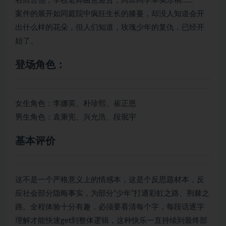
右而言他，学校老师曲意迎合，同班同学幸实乐祸……
案件的展开如同庭院中疯狂生长的滕蔓，却没人知道会开
出什么样的花朵，但人们知道，玫瑰少年的复仇，已经开
始了。
登场角色：
女生角色：李娜英、朴珍熙、崔正恩
男生角色：袁秉宪、兴允浩、段珉宇
基本评价
这不是一个严格意义上的情感本，这是个反思题材本，反
应社会部分隐晦事实，为部分“少年”打通彩虹之路、荆棘之
路。全程体验十分有趣，必须要看清每个字，每段话逐字
理解才能快速get到整体逻辑，这种快乐一直持续到最终部