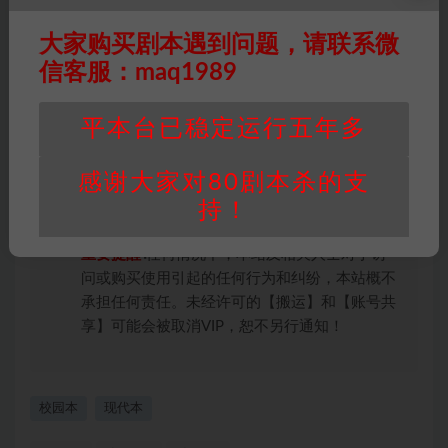
版权归属
：本站提供的任何剧本杀资源内容的版
大家购买剧本遇到问题，请联系微
权均属于机关版权或权利人。如有侵权，请发邮
信客服：maq1989
件通知并提供相关证实资料至邮箱
448271243@qq.com，如若情况属实，我们将
会在三天内下架相关剧本攻略。
平本台已稳定运行五年多
积分说明
∶剧本杀下载所需积分非剧本杀资源自
身价值，本站积分为本站收取的赞助费，用于本
感谢大家对80剧本杀的支
站整理资料的时间成本及网站运营所需支出费
持！
用。
重要提醒
∶任何情况下，本站及相关人士对于访
问或购买使用引起的任何行为和纠纷，本站概不
承担任何责任。未经许可的【搬运】和【账号共
享】可能会被取消VIP，恕不另行通知！
校园本
现代本