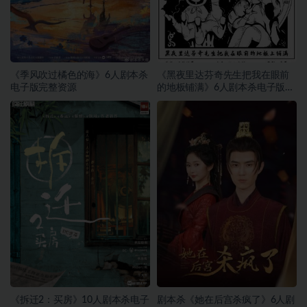
《季风吹过橘色的海》6人剧本杀
《黑夜里达芬奇先生把我在眼前
电子版完整资源
的地板铺满》6人剧本杀电子版完
整资源
《拆迁2：买房》10人剧本杀电子
剧本杀《她在后宫杀疯了》6人剧