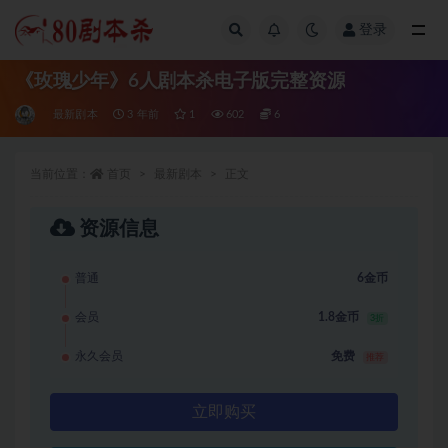
登录
全部
《玫瑰少年》6人剧本杀电子版完整资源
最新剧本
3 年前
1
602
6
当前位置：
首页
最新剧本
正文
资源信息
普通
6金币
会员
1.8金币
3折
永久会员
免费
推荐
立即购买