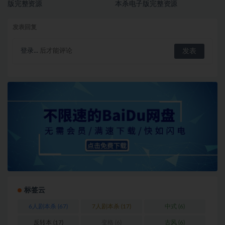
版完整资源
本杀电子版完整资源
发表回复
登录...
后才能评论
标签云
6人剧本杀
(67)
7人剧本杀
(17)
中式
(6)
反转本
(17)
变格
(6)
古风
(6)