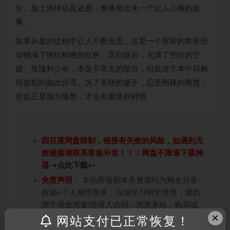
分。加上演绎以及还原，整体推出来一个让人心痛的故
事。
故事从盘的过程中让人不断反思，这是一个灰暗的世界但
却铺满了猩红鲜艳的红色，直到最后，充满了空白的空
虚。玫瑰和少年，本是不常见的组合，但在这个本中却相
得益彰的如此合理。为了美丽的盛开，忍受荆棘的痛楚，
但也正是因为痛楚，才会有最终的鲜艳
因百度网盘限制，链接有失效的风险，如遇到无
效链接请联系客服补发！！！网盘不限速下载神
器→
点此下载
←
免责声明
： 本站所有剧本杀资源均为网友分享
投稿+个人整理而来，仅供学习研究使用，请勿
用于商业用途!任何人访问、浏览本站，购买或
×
未购买，即代表已阅读本声明，理解并同意受本
网站支付已正常恢复！
条约约束，并遵守所有适用的法律法规。