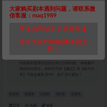
版权归属
：本站提供的任何剧本杀资源内容的版
大家购买剧本遇到问题，请联系微
权均属于机关版权或权利人。如有侵权，请发邮
信客服：maq1989
件通知并提供相关证实资料至邮箱
448271243@qq.com，如若情况属实，我们将
会在三天内下架相关剧本攻略。
平本台已稳定运行五年多
积分说明
∶剧本杀下载所需积分非剧本杀资源自
身价值，本站积分为本站收取的赞助费，用于本
感谢大家对80剧本杀的支
站整理资料的时间成本及网站运营所需支出费
持！
用。
重要提醒
∶任何情况下，本站及相关人士对于访
问或购买使用引起的任何行为和纠纷，本站概不
承担任何责任。未经许可的【搬运】和【账号共
享】可能会被取消VIP，恕不另行通知！
情感本
校园本
沉浸本
现代本
还原本
打赏
收藏
链接