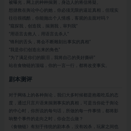
被曝光，网上的种种揣测，身边人的将信将疑。
想拯救在舆论中心的她，你必须无限的逼近真相，但现实
往往很残酷，你能抛出个人情感，客观的去面对吗？
“窥探我，创造我，揣测我，审判我”
“用语言去救人，用语言去杀人”
“锋利的舌头，将会不断雕刻出事实的真相”
“我是你们创造出来的角色”
“为了满足你们的眼泪，我将自己的美好撕碎”
站在食物链的顶端，你的一言一行，都将改变事实。
剧本测评
对于网络上的各种舆论，我们大多时候都是抱着吃瓜的态
度，通过只言片语来揣测事实的真相，可是当你处于舆论
的中心时，你所说的每句话，所做的每一件事情，都将影
响整个事件的走向之时，你会怎么做？
《食物链》有别于传统的
剧本杀
，没有凶杀，玩家之间也