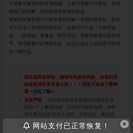
不需要尔虞我诈的互相欺骗，大家只需要代入角色，作出
你自己的判断，共同来还原故事的真相。
我觉得作者春树对于剧本杀的理解一直都比较超前，剧本
杀不应该只是嘻嘻哈哈的玩，或者仅仅只是一个推理游
戏，《食物链》更像是一部艺术品，需要玩家通过各种细
节，来理解整个故事的立意，玩完之后会引起深思与共鸣
的一部作品。
因百度网盘限制，链接有失效的风险，如遇到无
效链接请联系客服补发！！！网盘不限速下载神
器→
点此下载
←
免责声明
： 本站所有剧本杀资源均为网友分享
投稿+个人整理而来，仅供学习研究使用，请勿
用于商业用途!任何人访问、浏览本站，购买或
未购买，即代表已阅读本声明，理解并同意受本
×
网站支付已正常恢复！
条约约束，并遵守所有适用的法律法规。