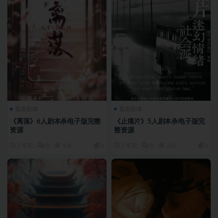
最新剧本
最新剧本
《离落》6人剧本杀电子版完整
《止痛片》5人剧本杀电子版完
资源
整资源
2 年前
0
136
6
2 年前
0
281
6