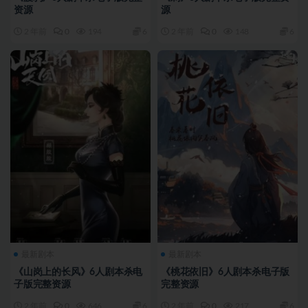
资源
源
2 年前
0
194
6
2 年前
0
148
6
最新剧本
最新剧本
《山岗上的长风》6人剧本杀电
《桃花依旧》6人剧本杀电子版
子版完整资源
完整资源
2 年前
0
646
6
2 年前
0
217
6