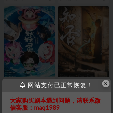
最新剧本
最新剧本
×
网站支付已正常恢复！
《妖妖灵》6人剧本杀电子版完
《知否》6人剧本杀电子版完整
整资源
资源
大家购买剧本遇到问题，请联系微
2 年前
0
272
6
2 年前
0
474
6
信客服：maq1989