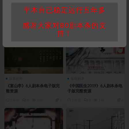
平本台已稳定运行五年多
感谢大家对80剧本杀的支
持！
最新剧本
最新剧本
《宴山亭》6人剧本杀电子版完
《中国医生2019》6人剧本杀电
整资源
子版完整资源
2 年前
0
169
6
2 年前
0
149
6