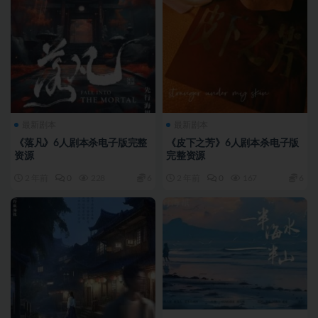
最新剧本
最新剧本
《落凡》6人剧本杀电子版完整
《皮下之芳》6人剧本杀电子版
资源
完整资源
2 年前
0
228
6
2 年前
0
167
6