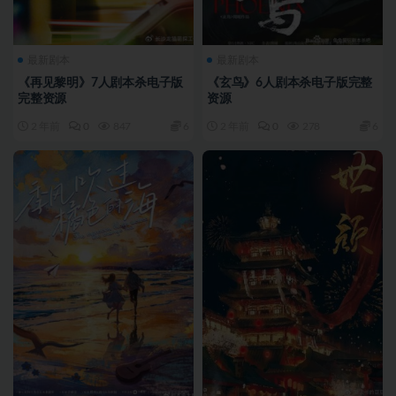
最新剧本
最新剧本
《再见黎明》7人剧本杀电子版
《玄鸟》6人剧本杀电子版完整
完整资源
资源
2 年前
0
847
6
2 年前
0
278
6