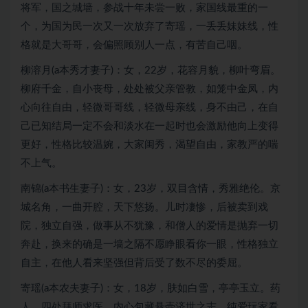
将军，国之城墙，参战十年未尝一败，家国线最重的一
个，为国为民一次又一次放弃了寄瑶，一丢丢妹妹线，性
格就是大哥哥，会偏照顾别人一点，有苦自己咽。
柳溶月(a本秀才妻子)：女，22岁，花容月貌，柳叶弯眉。
柳府千金，自小丧母，处处被父亲管教，如笼中金凤，内
心向往自由，轻微哥哥线，轻微母亲线，身不由己，在自
己已知结局一定不会和淡水在一起时也会激励他向上变得
更好，性格比较温婉，大家闺秀，渴望自由，家教严的喘
不上气。
南锦(a本书生妻子)：女，23岁，双目含情，秀雅绝伦。京
城名角，一曲开腔，天下悠扬。儿时凄惨，后被卖到戏
院，独立自强，做事从不犹豫，和僧人的爱情是抛弃一切
奔赴，换来的确是一墙之隔不愿睁眼看你一眼，性格独立
自主，在他人看来坚强但背后受了数不尽的委屈。
寄瑶(a本农夫妻子)：女，18岁，肤如白雪，亭亭玉立。药
人，四处拜师求医，内心包藏悬壶济世之志，纯爱玩家看