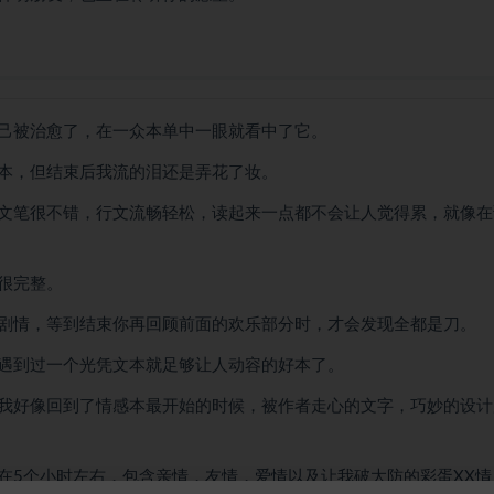
己被治愈了，在一众本单中一眼就看中了它。
本，但结束后我流的泪还是弄花了妆。
文笔很不错，行文流畅轻松，读起来一点都不会让人觉得累，就像在
很完整。
剧情，等到结束你再回顾前面的欢乐部分时，才会发现全都是刀。
遇到过一个光凭文本就足够让人动容的好本了。
我好像回到了情感本最开始的时候，被作者走心的文字，巧妙的设计
在5个小时左右，包含亲情，友情，爱情以及让我破大防的彩蛋XX情