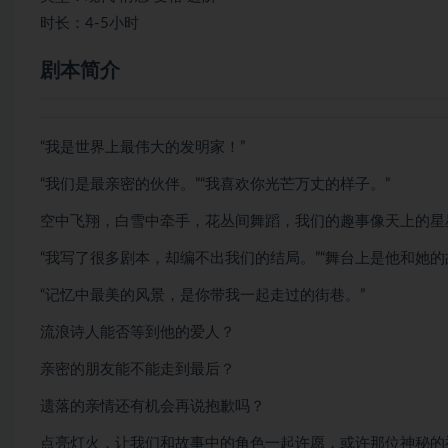
时长：4-5小时
剧本简介
“我是世界上最伟大的发明家！”
“我们是最亲密的伙伴。”“我喜欢你光芒万丈的样子。”
空中飞翔，白雪中牵手，花丛间舞蹈，我们的趣事像天上的星
“我写了很多剧本，却编不出我们的结局。”“舞台上是他和她的
“记忆中最美的风景，是你带我一起走过的街巷。”
流浪诗人能否等到他的爱人？
亲密的朋友能不能走到最后？
遗落的亲情还有机会再说抱歉吗？
点亮灯火，让我们和故事中的角色一起许愿，或许那位神秘的