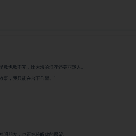
星数也数不完，比大海的浪花还美丽迷人。
故事，我只能在台下仰望。”
神明朋友，也正在聆听你的愿望。