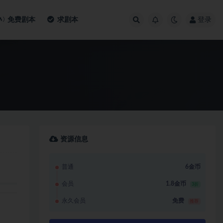
免费剧本
求剧本
登录
资源信息
普通
6金币
会员
1.8金币
3折
永久会员
免费
推荐