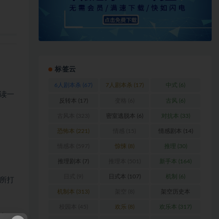
标签云
6人剧本杀
(67)
7人剧本杀
(17)
中式
(6)
读一
反转本
(17)
变格
(6)
古风
(6)
古风本
(323)
密室逃脱本
(6)
对抗本
(33)
恐怖本
(221)
情感
(15)
情感剧本
(14)
情感本
(597)
惊悚
(8)
推理
(30)
推理剧本
(7)
推理本
(501)
新手本
(164)
日式
(9)
日式本
(107)
机制
(6)
所打
机制本
(313)
架空
(8)
架空历史本
(102)
校园本
(45)
欢乐
(8)
欢乐本
(317)
，