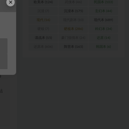
×
欧美本
(124)
武侠本
(46)
民国本
(103)
沉浸
(7)
沉浸本
(175)
玄幻本
(44)
现代
(16)
现代剧本
(10)
现代本
(689)
硬核
(7)
硬核本
(286)
科幻本
(34)
谍战本
(15)
豪门惊情本
(24)
还原
(14)
还原本
(606)
阵营本
(165)
韩国本
(6)
浏
料
站