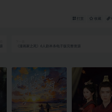
打赏
收藏
篇
下一篇
源
《漫画家之死》6人剧本杀电子版完整资源