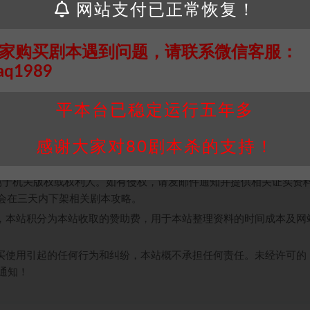
网站支付已正常恢复！
支撑，开本难度小。
看到。
家购买剧本遇到问题，请联系微信客服：
aq1989
平本台已稳定运行五年多
接请联系客服补发！！！网盘不限速下载神器→
点此下载
←
感谢大家对80剧本杀的支持！
个人整理而来，仅供学习研究使用，请勿用于商业用途!任何人访问、
并同意受本条约约束，并遵守所有适用的法律法规。
属于机关版权或权利人。如有侵权，请发邮件通知并提供相关证实资
我们将会在三天内下架相关剧本攻略。
，本站积分为本站收取的赞助费，用于本站整理资料的时间成本及网
买使用引起的任何行为和纠纷，本站概不承担任何责任。未经许可的
通知！