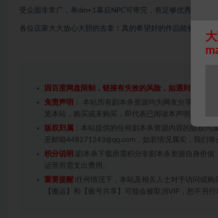
受众面非常广，单dm+1幕后NPC可带完，有足够优秀的文本
各位店家大大放心大胆的去拿！真的希望好的作品能被更多人
大
m
因百度网盘限制，链接有失效的风险，如遇到无效链
免责声明
： 本站所有剧本杀资源均为网友分享投稿+
览本站，购买或未购买，即代表已阅读本声明，理解
版权归属
：本站提供的任何剧本杀资源内容的版权均
至邮箱448271243@qq.com，如若情况属实，
积分说明
∶剧本杀下载所需积分非剧本杀资源自身价值
运营所需支出费用。
重要提醒
∶任何情况下，本站及相关人士对于访问或购
【搬运】和【账号共享】可能会被取消VIP，恕不另行