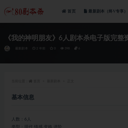
首页
最新剧本（终V专享）
全部
《我的神明朋友》6人剧本杀电子版完整
最新剧本
2 年前
0
398
6
当前位置：
首页
最新剧本
正文
基本信息
人数：6人
类型：现代 情感 变格 进阶