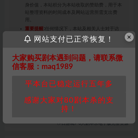
身价值，本站积分为本站收取的赞助费，用于本
站整理资料的时间成本及网站运营所需支出费
用。
重要提醒
∶任何情况下，本站及相关人士对于访
×
问或购买使用引起的任何行为和纠纷，本站概不
网站支付已正常恢复！
承担任何责任。未经许可的【搬运】和【账号共
享】可能会被取消VIP，恕不另行通知！
大家购买剧本遇到问题，请联系微
信客服：maq1989
机制本
欢乐本
现代本
平本台已稳定运行五年多
打赏
收藏
链接
感谢大家对80剧本杀的支
持！
上一篇
《7日游戏》6人剧本杀电子版完整资源