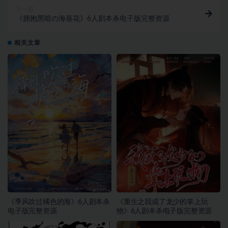
下一篇
《拥抱黑暗の海葵花》6人剧本杀电子版完整资源
相关文章
《季风吹过橘色的海》6人剧本杀
《重生之我成了龙少的掌上玩
电子版完整资源
物》6人剧本杀电子版完整资源