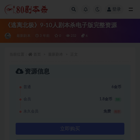
登录
全部
《逃离北极》9-10人剧本杀电子版完整资源
最新剧本
3 年前
0
232
6
当前位置：
首页
最新剧本
正文
资源信息
普通
6金币
会员
1.8金币
3折
永久会员
免费
推荐
立即购买