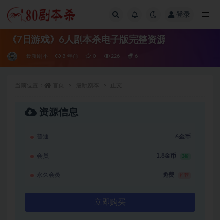
登录
全部
《7日游戏》6人剧本杀电子版完整资源
最新剧本
3 年前
0
226
6
当前位置：
首页
最新剧本
正文
资源信息
普通
6金币
会员
1.8金币
3折
永久会员
免费
推荐
立即购买