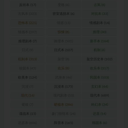
反转本
(17)
变格
(6)
古风
(6)
古风本
(323)
密室逃脱本
(6)
对抗本
(33)
恐怖本
(221)
情感
(15)
情感剧本
(14)
情感本
(597)
惊悚
(8)
推理
(30)
推理剧本
(7)
推理本
(501)
新手本
(164)
日式
(9)
日式本
(107)
机制
(6)
机制本
(313)
架空
(8)
架空历史本
(102)
校园本
(45)
欢乐
(8)
欢乐本
(317)
欧美本
(124)
武侠本
(46)
民国本
(103)
沉浸
(7)
沉浸本
(175)
玄幻本
(44)
现代
(16)
现代剧本
(10)
现代本
(689)
硬核
(7)
硬核本
(286)
科幻本
(34)
谍战本
(15)
豪门惊情本
(24)
还原
(14)
还原本
(606)
阵营本
(165)
韩国本
(6)