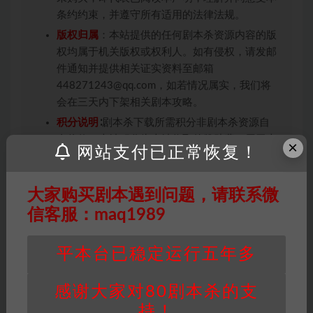
条约约束，并遵守所有适用的法律法规。
版权归属
：本站提供的任何剧本杀资源内容的版
权均属于机关版权或权利人。如有侵权，请发邮
件通知并提供相关证实资料至邮箱
448271243@qq.com，如若情况属实，我们将
会在三天内下架相关剧本攻略。
积分说明
∶剧本杀下载所需积分非剧本杀资源自
身价值，本站积分为本站收取的赞助费，用于本
×
网站支付已正常恢复！
站整理资料的时间成本及网站运营所需支出费
用。
大家购买剧本遇到问题，请联系微
重要提醒
∶任何情况下，本站及相关人士对于访
问或购买使用引起的任何行为和纠纷，本站概不
信客服：maq1989
承担任何责任。未经许可的【搬运】和【账号共
享】可能会被取消VIP，恕不另行通知！
平本台已稳定运行五年多
感谢大家对80剧本杀的支
推理本
架空历史本
持！