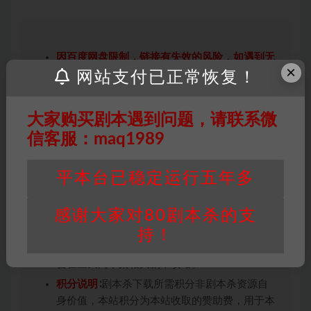
因百度网盘限制，链接有失效的风险，如遇到无
×
效链接请联系客服补发！！！网盘不限速下载神
网站支付已正常恢复！
器→
点此下载
←
免责声明
： 本站所有剧本杀资源均为网友分享
大家购买剧本遇到问题，请联系微
投稿+个人整理而来，仅供学习研究使用，请勿
信客服：maq1989
用于商业用途!任何人访问、浏览本站，购买或
未购买，即代表已阅读本声明，理解并同意受本
平本台已稳定运行五年多
条约约束，并遵守所有适用的法律法规。
版权归属
：本站提供的任何剧本杀资源内容的版
感谢大家对80剧本杀的支
权均属于机关版权或权利人。如有侵权，请发邮
件通知并提供相关证实资料至邮箱
持！
448271243@qq.com，如若情况属实，我们将
会在三天内下架相关剧本攻略。
积分说明
∶剧本杀下载所需积分非剧本杀资源自
身价值，本站积分为本站收取的赞助费，用于本