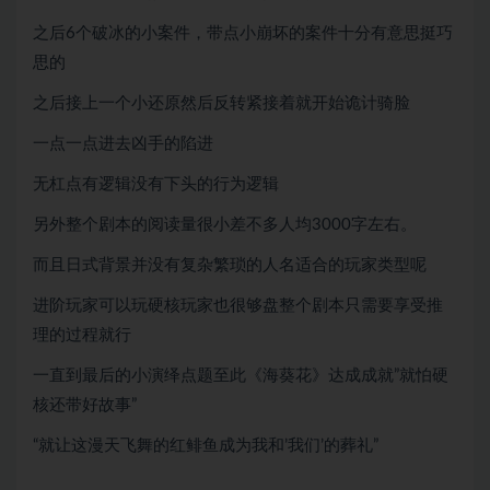
之后6个破冰的小案件，带点小崩坏的案件十分有意思挺巧
思的
之后接上一个小还原然后反转紧接着就开始诡计骑脸
一点一点进去凶手的陷进
无杠点有逻辑没有下头的行为逻辑
另外整个剧本的阅读量很小差不多人均3000字左右。
而且日式背景并没有复杂繁琐的人名适合的玩家类型呢
进阶玩家可以玩硬核玩家也很够盘整个剧本只需要享受推
理的过程就行
一直到最后的小演绎点题至此《海葵花》达成成就”就怕硬
核还带好故事”
“就让这漫天飞舞的红鲱鱼成为我和’我们’的葬礼”