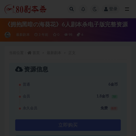
登录
全部
《拥抱黑暗の海葵花》6人剧本杀电子版完整资源
最新剧本
3 年前
0
98
6
当前位置：
首页
最新剧本
正文
资源信息
普通
6金币
会员
1.8金币
3折
永久会员
免费
推荐
立即购买