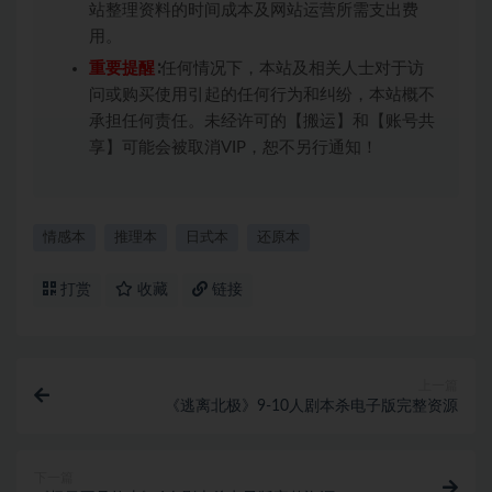
站整理资料的时间成本及网站运营所需支出费
用。
重要提醒
∶任何情况下，本站及相关人士对于访
问或购买使用引起的任何行为和纠纷，本站概不
承担任何责任。未经许可的【搬运】和【账号共
享】可能会被取消VIP，恕不另行通知！
情感本
推理本
日式本
还原本
打赏
收藏
链接
上一篇
《逃离北极》9-10人剧本杀电子版完整资源
下一篇