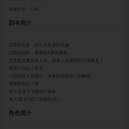
游戏时长：5.5h
剧本简介
寂静的黑夜，听不见死者的哭嚎。
沉默的怨恨，像哆啦A梦的微笑。
究竟是恶魔游走人间，还是人间罪恶的自我重复？
我找不到这个答案。
只能用盛大的诡计，来换取我和你们的解脱。
拥抱黑夜的人啊，
就让这漫天飞舞的红鲱鱼，
成为‘我’和“我们”的葬礼吧！
角色简介