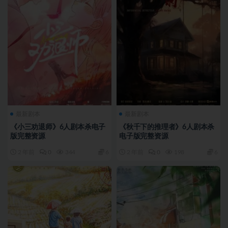
最新剧本
最新剧本
《小三劝退师》6人剧本杀电子
《秋千下的推理者》6人剧本杀
版完整资源
电子版完整资源
2 年前
0
344
6
2 年前
0
198
6