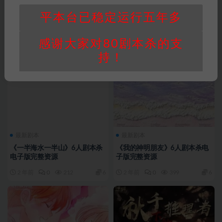
平本台已稳定运行五年多
感谢大家对80剧本杀的支
持！
最新剧本
最新剧本
《一半海水一半山》6人剧本杀
《我的神明朋友》6人剧本杀电
电子版完整资源
子版完整资源
2 年前
0
212
6
2 年前
0
399
6