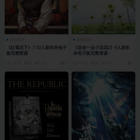
最新剧本
最新剧本
《红莓花下》7-10人剧本杀电子
《送你一朵小花花2》4人剧本
版完整资源
杀电子版完整资源
2 年前
0
221
6
2 年前
0
221
6