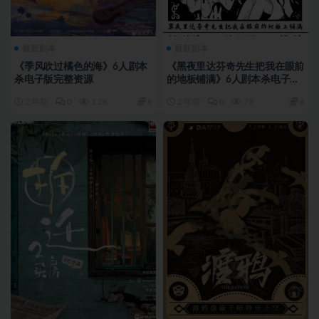
最新剧本
最新剧本
《季风吹过橘色的海》6人剧本
《黑夜里达芬奇先生把我在眼前
杀电子版完整资源
的地板铺满》6人剧本杀电子版
完整资源
2 年前
0
1.2K
6
2 年前
0
79
6