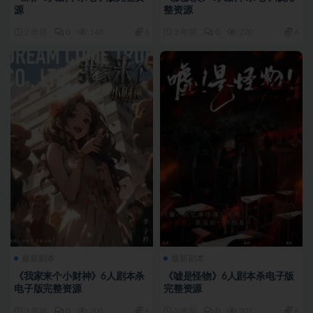
源
整资源
2 年前
0
148
6
2 年前
0
270
6
最新剧本
最新剧本
《我家来个小财神》6人剧本杀
《嘘是怪物》6人剧本杀电子版
电子版完整资源
完整资源
2 年前
0
205
6
2 年前
0
207
6