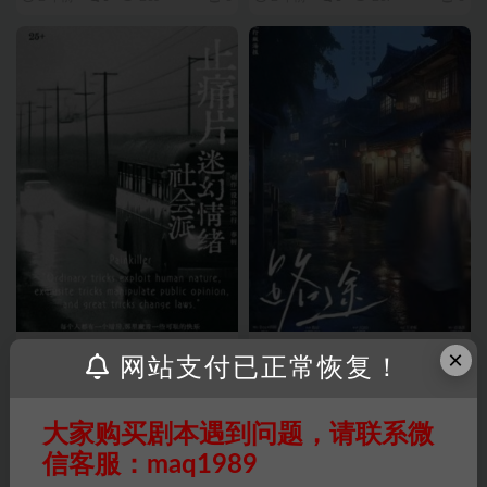
最新剧本
最新剧本
×
网站支付已正常恢复！
《止痛片》5人剧本杀电子版完
《路途》6人剧本杀电子版完整
整资源
资源
大家购买剧本遇到问题，请联系微
2 年前
0
279
6
2 年前
0
185
6
信客服：maq1989