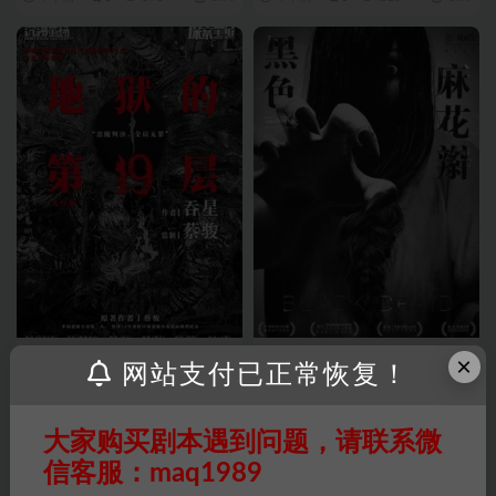
2023剧本
2023剧本
×
网站支付已正常恢复！
《地狱的第19层》5人剧本杀电
《黑色麻花辫》6人剧本杀电子
子版完整资源
版完整资源
大家购买剧本遇到问题，请联系微
4 年前
0
380
5.99
4 年前
0
312
5.99
信客服：maq1989