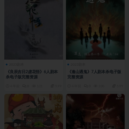
2023剧本
2023剧本
《良辰吉日2虚花悟》6人剧本
《逢山遇鬼》7人剧本杀电子版
杀电子版完整资源
完整资源
4 年前
0
121
5.99
4 年前
0
330
5.99