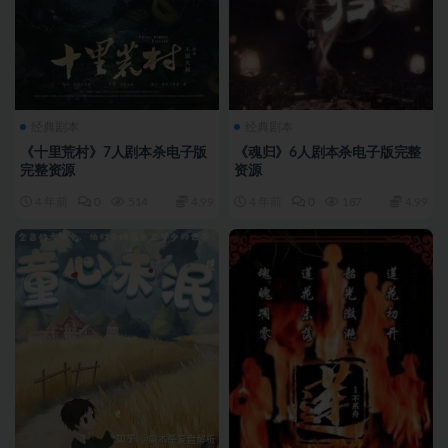
经典剧本
经典剧本
《十里荒村》7人剧本杀电子版
《魂归》6人剧本杀电子版完整
完整资源
资源
4 年前
0
514
4.99
4 年前
0
187
4.99