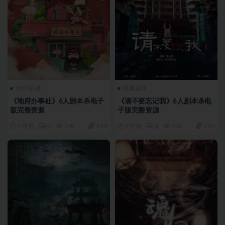
2023剧本
经典剧本
《地府办事处》6人剧本杀电子
《请不要忘记我》6人剧本杀电
版完整资源
子版完整资源
4 年前
0
278
5.99
4 年前
0
438
4.99