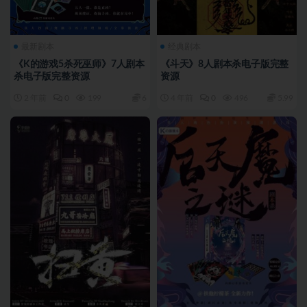
最新剧本
经典剧本
《K的游戏5杀死巫师》7人剧本
《斗天》8人剧本杀电子版完整
杀电子版完整资源
资源
2 年前
0
199
6
4 年前
0
496
5.99