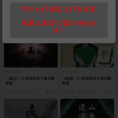
平本台已稳定运行五年多
感谢大家对80剧本杀的支
持！
2023剧本
2023剧本
《鬼计》5人剧本杀电子版完整
《雀神》6人剧本杀电子版完整
资源
资源
4 年前
0
794
5.99
4 年前
0
224
5.99