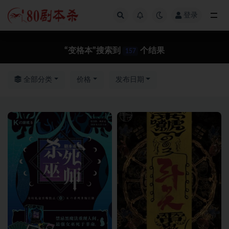
登录
全部
“变格本”搜索到
个结果
157
全部分类
价格
发布日期