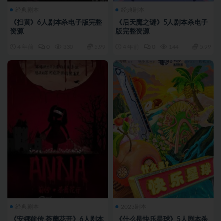
经典剧本
经典剧本
《扫黄》6人剧本杀电子版完整
《后天魔之谜》5人剧本杀电子
资源
版完整资源
4 年前
0
330
5.99
4 年前
0
144
5.99
经典剧本
2023剧本
《安娜前传 荼蘼花开》6人剧本
《什么是快乐星球》5人剧本杀