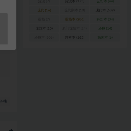
沉浸
(7)
沉浸本
(175)
玄幻本
(44)
浏
现代
(16)
现代剧本
(10)
现代本
(689)
硬核
(7)
硬核本
(286)
科幻本
(34)
料
谍战本
(15)
豪门惊情本
(24)
还原
(14)
还原本
(606)
阵营本
(165)
韩国本
(6)
站
链接