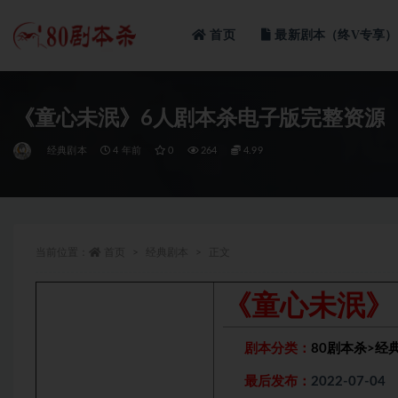
首页
最新剧本（终V专享）
全部
《童心未泯》6人剧本杀电子版完整资源
经典剧本
4 年前
0
264
4.99
当前位置：
首页
经典剧本
正文
《童心未泯》
剧本分类：
80剧本杀
>
经
最后发布：
2022-07-04