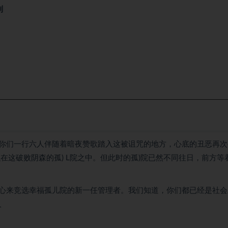
制
你们一行六人伴随着暗夜赞歌踏入这被诅咒的地方，心底的丑恶再次
在这破败阴森的孤) L院之中。但此时的孤)院已然不同往日，前方等
心来竞选幸福孤儿院的新一任管理者。我们知道，你们都已经是社会
人