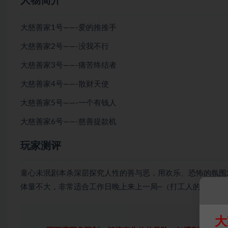
人物简介
大慈善家1号——-爱的推推手
大慈善家2号——-没我不行
大慈善家3号——-痛苦终结者
大慈善家4号——-散财天使
大慈善家5号——-一个有钱人
大慈善家6号——-慈善提款机
玩家测评
童心未泯剧本杀深层探究人性的善与恶，用欢乐、恐怖的氛围
体量不大，非常适合工作日晚上来上一局~（打工人的福音）
大