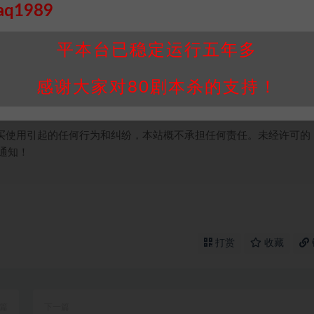
接请联系客服补发！！！网盘不限速下载神器→
点此下载
←
aq1989
个人整理而来，仅供学习研究使用，请勿用于商业用途!任何人访问、
并同意受本条约约束，并遵守所有适用的法律法规。
平本台已稳定运行五年多
属于机关版权或权利人。如有侵权，请发邮件通知并提供相关证实资
我们将会在三天内下架相关剧本攻略。
感谢大家对80剧本杀的支持！
，本站积分为本站收取的赞助费，用于本站整理资料的时间成本及网
买使用引起的任何行为和纠纷，本站概不承担任何责任。未经许可的
通知！
打赏
收藏
篇
下一篇