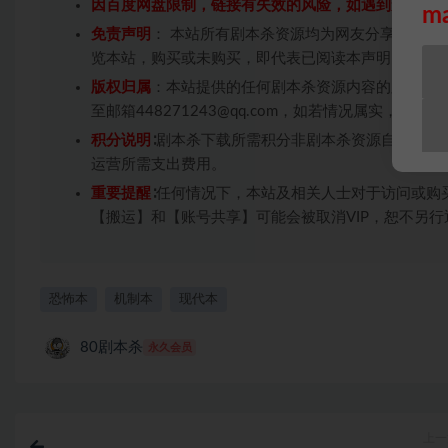
因百度网盘限制，链接有失效的风险，如遇到无效链
m
免责声明
： 本站所有剧本杀资源均为网友分享投稿+
览本站，购买或未购买，即代表已阅读本声明，理解
版权归属
：本站提供的任何剧本杀资源内容的版权均
至邮箱448271243@qq.com，如若情况属实，
积分说明
∶剧本杀下载所需积分非剧本杀资源自身价值
运营所需支出费用。
重要提醒
∶任何情况下，本站及相关人士对于访问或购
【搬运】和【账号共享】可能会被取消VIP，恕不另行
恐怖本
机制本
现代本
80剧本杀
永久会员
上一