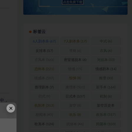
标签云
6人剧本杀
(67)
7人剧本杀
(17)
中式
(6)
反转本
(17)
变格
(6)
古风
(6)
古风本
(323)
密室逃脱本
(6)
对抗本
(33)
恐怖本
(221)
情感
(15)
情感剧本
(14)
情感本
(597)
惊悚
(8)
推理
(30)
推理剧本
(7)
推理本
(501)
新手本
(164)
日式
(9)
日式本
(107)
机制
(6)
中，
机制本
(313)
架空
(8)
架空历史本
×
(102)
校园本
(45)
欢乐
(8)
欢乐本
(317)
欧美本
(124)
武侠本
(46)
民国本
(103)