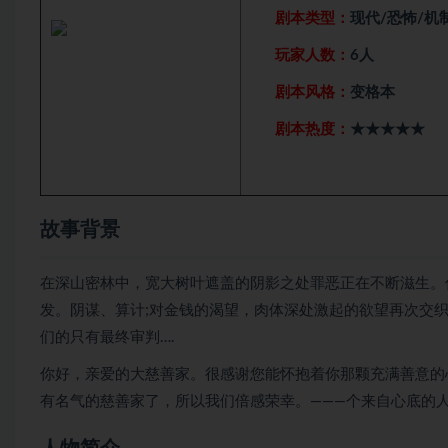
剧本类型：
现代/恐怖/机
玩家人数：
6人
剧本风格：
变格本
剧本热度：
★★★★★
故事背景
在深山密林中，宽大树叶遮盖的阴影之处罪恶正在不断滋生。
发。阴谋、算计;对金钱的渴望，肉体深处激起的欲望再次交织
们的只有最终审判….
你好，亲爱的大慈善家。很感谢您能怀抱着你那颗充满善意的
有名气的慈善家了，所以我们倍感荣幸。———个来自心底的