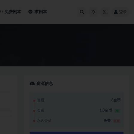
免费剧本
求剧本
登录
资源信息
普通
6金币
会员
1.8金币
3折
永久会员
免费
推荐