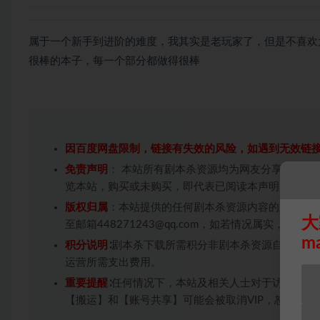
属于一个新手到进阶的难度，我其实是老玩家了，但是不喜欢
很棒的本子，每一个部分都做得很棒
因百度网盘限制，链接有失效的风险，如遇到无效链
免责声明
： 本站所有剧本杀资源均为网友分享投稿+
览本站，购买或未购买，即代表已阅读本声明，理解
版权归属
：本站提供的任何剧本杀资源内容的版权均
大
至邮箱448271243@qq.com，如若情况属实，
m
积分说明
∶剧本杀下载所需积分非剧本杀资源自身价值
运营所需支出费用。
重要提醒
∶任何情况下，本站及相关人士对于访问或购
【搬运】和【账号共享】可能会被取消VIP，恕不另行