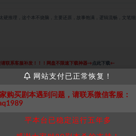
太硬推理，这个本不烧脑，主要还原，故事饱满，逻辑流畅，文笔细
接请联系客服补发！！！网盘不限速下载神器→
点此下载
←
个人整理而来，仅供学习研究使用，请勿用于商业用途!任何人访问、
网站支付已正常恢复！
并同意受本条约约束，并遵守所有适用的法律法规。
属于机关版权或权利人。如有侵权，请发邮件通知并提供相关证实资
家购买剧本遇到问题，请联系微信客服：
我们将会在三天内下架相关剧本攻略。
aq1989
，本站积分为本站收取的赞助费，用于本站整理资料的时间成本及网
平本台已稳定运行五年多
买使用引起的任何行为和纠纷，本站概不承担任何责任。未经许可的
通知！