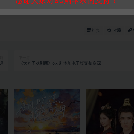
感谢大家对80剧本杀的支持！
打赏
收藏
篇
下一篇
源
《大丸子戏剧团》6人剧本杀电子版完整资源