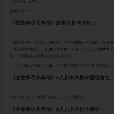
玩家人数：3男3女
游戏时长：4h
《在故事尽头等你》剧本杀剧本介绍：
当痛苦撕破一切伪装，黑暗瞬间占据你的每一寸血肉，毁灭仿
不要就这样顺从它，任由它带着你沉入那个无悲无喜的世界？
睛，只看见头顶的星空依旧温暖明亮。
——“我们坠入绝望的深渊，手中却仍紧攥着名为“希望”的花朵。
《在故事尽头等你》6人剧本杀剧本登场角色
A.B.C.D.E.F（人物就不多说了，玩了就懂了）
《在故事尽头等你》6人剧本杀剧本测评：