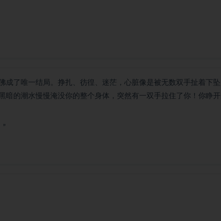
佛成了唯一结局。挣扎、彷徨、迷茫，心脏像是被无数双手扯着下坠
黑暗的潮水慢慢淹没你的整个身体，突然有一双手拉住了你！你睁开
”
：