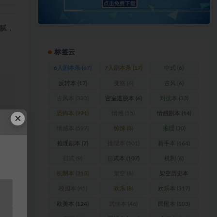
腻，
标签云
6人剧本杀
(67)
7人剧本杀
(17)
中式
(6)
反转本
(17)
变格
(6)
古风
(6)
古风本
(323)
密室逃脱本
(6)
对抗本
(33)
恐怖本
(221)
情感
(15)
情感剧本
(14)
浏
×
情感本
(597)
惊悚
(8)
推理
(30)
料
推理剧本
(7)
推理本
(501)
新手本
(164)
日式
(9)
日式本
(107)
机制
(6)
站
机制本
(313)
架空
(8)
架空历史本
(102)
校园本
(45)
欢乐
(8)
欢乐本
(317)
欧美本
(124)
武侠本
(46)
民国本
(103)