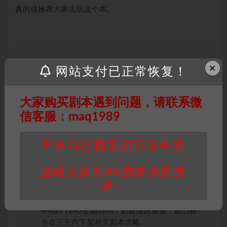
真的很推荐大家去玩这个本。
×
网站支付已正常恢复！
因百度网盘限制，链接有失效的风险，如遇到无
效链接请联系客服补发！！！网盘不限速下载神
器→
点此下载
←
大家购买剧本遇到问题，请联系微
免责声明
： 本站所有剧本杀资源均为网友分享
信客服：maq1989
投稿+个人整理而来，仅供学习研究使用，请勿
用于商业用途!任何人访问、浏览本站，购买或
平本台已稳定运行五年多
未购买，即代表已阅读本声明，理解并同意受本
条约约束，并遵守所有适用的法律法规。
感谢大家对80剧本杀的支
版权归属
：本站提供的任何剧本杀资源内容的版
持！
权均属于机关版权或权利人。如有侵权，请发邮
件通知并提供相关证实资料至邮箱
448271243@qq.com，如若情况属实，我们将
会在三天内下架相关剧本攻略。