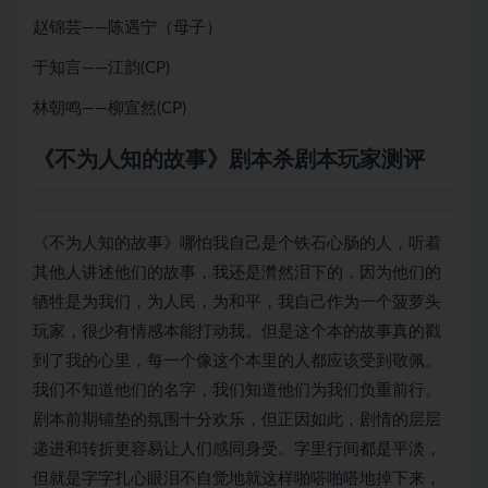
赵锦芸——陈遇宁（母子）
于知言——江韵(CP)
林朝鸣——柳宣然(CP)
《不为人知的故事》剧本杀剧本玩家测评
《不为人知的故事》哪怕我自己是个铁石心肠的人，听着
其他人讲述他们的故事，我还是潸然泪下的，因为他们的
牺牲是为我们，为人民，为和平，我自己作为一个菠萝头
玩家，很少有情感本能打动我。但是这个本的故事真的戳
到了我的心里，每一个像这个本里的人都应该受到敬佩。
我们不知道他们的名字，我们知道他们为我们负重前行。
剧本前期铺垫的氛围十分欢乐，但正因如此，剧情的层层
递进和转折更容易让人们感同身受。字里行间都是平淡，
但就是字字扎心眼泪不自觉地就这样啪嗒啪嗒地掉下来，