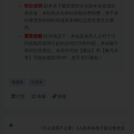
积分说明
∶剧本杀下载所需积分非剧本杀资源自
身价值，本站积分为本站收取的赞助费，用于本
站整理资料的时间成本及网站运营所需支出费
用。
重要提醒
∶任何情况下，本站及相关人士对于访
问或购买使用引起的任何行为和纠纷，本站概不
承担任何责任。未经许可的【搬运】和【账号共
享】可能会被取消VIP，恕不另行通知！
情感本
沉浸本
打赏
收藏
链接
上一篇
《不止清晨不止雾》6人剧本杀电子版完整资源