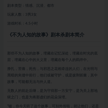
剧本类型：情感、沉浸、都市
玩家人数：3男3女
游戏时长：4.5小时
《不为人知的故事》剧本杀剧本简介
那些不为人知的故事，埋藏在记忆深处，埋藏在时光的底
层，埋藏在心中的大义里，埋藏在每个人的羁绊中。
挣扎，苦痛，死伤，与邪恶之花相牵连的人们，在光明与
黑暗的夹缝中前行，他们或被守护，或是披荆斩棘，其中
故事，可能都无法与外人道。
无数人的前赴后继，是为守得那一方安宁，是为关上那地
狱之门，也是为将那虚幻的花朵深埋。
“嘘，你今天听了这个故事，可别外传啦，就让他们，还是