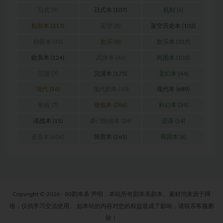
日式
(9)
日式本
(107)
机制
(6)
机制本
(313)
架空
(8)
架空历史本
(102)
校园本
(45)
欢乐
(8)
欢乐本
(317)
欧美本
(124)
武侠本
(46)
民国本
(103)
沉浸
(7)
沉浸本
(175)
玄幻本
(44)
现代
(16)
现代剧本
(10)
现代本
(689)
硬核
(7)
硬核本
(286)
科幻本
(34)
谍战本
(15)
豪门惊情本
(24)
还原
(14)
还原本
(606)
阵营本
(165)
韩国本
(6)
Copyright © 2026 · 80剧本杀 声明：本站所有剧本杀剧本、素材均来源于网
络，仅供学习交流使用。 如本站的内容对您的权益造成了影响，请联系客服删
除！