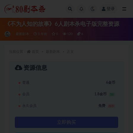
登录
全部
《不为人知的故事》6人剧本杀电子版完整资源
最新剧本
3 年前
0
120
6
当前位置：
首页
最新剧本
正文
资源信息
普通
6金币
会员
1.8金币
3折
永久会员
免费
推荐
立即购买