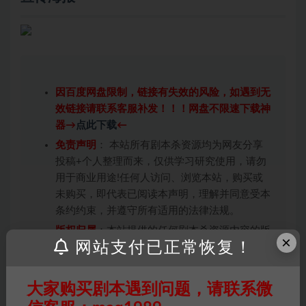
因百度网盘限制，链接有失效的风险，如遇到无
效链接请联系客服补发！！！网盘不限速下载神
器→
点此下载
←
免责声明
： 本站所有剧本杀资源均为网友分享
投稿+个人整理而来，仅供学习研究使用，请勿
用于商业用途!任何人访问、浏览本站，购买或
未购买，即代表已阅读本声明，理解并同意受本
条约约束，并遵守所有适用的法律法规。
版权归属
：本站提供的任何剧本杀资源内容的版
×
网站支付已正常恢复！
权均属于机关版权或权利人。如有侵权，请发邮
件通知并提供相关证实资料至邮箱
448271243@qq.com，如若情况属实，我们将
大家购买剧本遇到问题，请联系微
会在三天内下架相关剧本攻略。