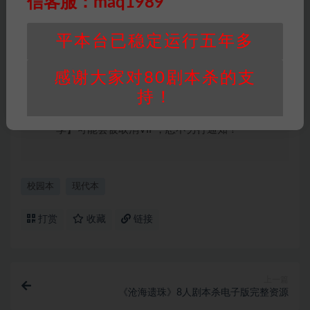
信客服：maq1989
积分说明
∶剧本杀下载所需积分非剧本杀资源自
身价值，本站积分为本站收取的赞助费，用于本
平本台已稳定运行五年多
站整理资料的时间成本及网站运营所需支出费
用。
感谢大家对80剧本杀的支
重要提醒
∶任何情况下，本站及相关人士对于访
持！
问或购买使用引起的任何行为和纠纷，本站概不
承担任何责任。未经许可的【搬运】和【账号共
享】可能会被取消VIP，恕不另行通知！
校园本
现代本
打赏
收藏
链接
上一篇
《沧海遗珠》8人剧本杀电子版完整资源