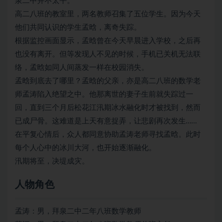
泉二中并不太平。
高二八班的教室里，两名教师召集了五位学生。因为今天
他们共同认识的学生孟晗，离奇失踪。
根据监控画面显示，孟晗曾在今天早晨进入学校，之后再
也没有离开。但等发现人不见的时候，手机已关机无法联
络，孟晗如同人间蒸发一样在校园消失。
孟晗到底去了哪里？孟晗的父亲，亦是高二八班的数学老
师孟涛陷入绝望之中。他那离世的妻子生前就失踪过一
回，直到三个月后松花江汛期冰水融化时才被找到，然而
已成尸骨。这难道是上天有意捉弄，让悲剧再次发生……
在平复心情后，众人都同意协助孟涛老师寻找孟晗。此时
每个人心中的冰川大河，也开始逐渐融化。
汛期将至，决堤成灾。
人物角色
孟涛：男，拜泉二中二年八班数学教师