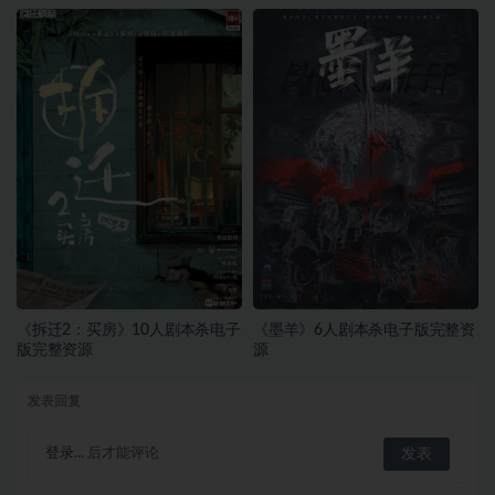
整资源
《拆迁2：买房》10人剧本杀电子
《墨羊》6人剧本杀电子版完整资
版完整资源
源
发表回复
登录...
后才能评论