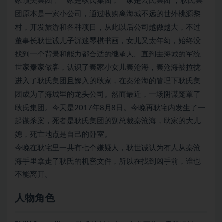
家顶尖集团，一家是耿氏集团，一家是云氏集团 ，耿氏集
团原本是一家小公司，通过收购离海城不远的世外桃源黎
村，开发旅游和各种项目，从此以后公司越做越大，不过
董事长耿世诚儿子沉迷琴棋书画，女儿又太年幼，始终没
找到一个背景和能力都合适的继承人。直到去海城的军统
世家秦家做客，认识了秦家小女儿秦沧海，秦沧海被拉拢
进入了耿氏集团且嫁入的耿家，在秦沧海的管理下耿氏集
团成为了海城里的龙头公司。然而最近，一场阴谋笼罩了
耿氏集团。今天是2017年8月8日。今晚再耿宅内发生了一
起谋杀案，死者是耿氏集团的副总裁秦沧海，耿家的大儿
媳，死亡地点是自己的卧室。
今晚在耿宅里一共有七个嫌疑人，耿世诚认为有人从秦沧
海手里拿走了耿氏的机密文件，所以在找到凶手前，谁也
不能离开。
人物角色