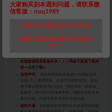
大家购买剧本遇到问题，请联系微
信客服：maq1989
风格
平本台已稳定运行五年多
本格本
感谢大家对80剧本杀的支
持！
因百度网盘限制，链接有失效的风险，如遇到无
效链接请联系客服补发！！！网盘不限速下载神
器→
点此下载
←
免责声明
： 本站所有剧本杀资源均为网友分享
投稿+个人整理而来，仅供学习研究使用，请勿
用于商业用途!任何人访问、浏览本站，购买或
未购买，即代表已阅读本声明，理解并同意受本
条约约束，并遵守所有适用的法律法规。
版权归属
：本站提供的任何剧本杀资源内容的版
权均属于机关版权或权利人。如有侵权，请发邮