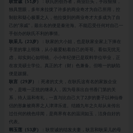
耿世诚（51岁）
：耿氏的创办者，商业巨头，手段狠辣，
独具慧眼，多年来拉拢了许多的商业奇才为自己所用，控
制欲和疑心极重之人，他拉拢到的商业奇才大多成为了自
己的“亲戚”，最出名的便是秦沧海。不能忍受任何对自己一
手创办的耿氏不利的事情。
耿采儿（23岁）
：耿家的大小姐，也是耿家全家上下捧在
手里的掌上明珠，从小最爱粘着自己的哥哥。看似无忧无
虑，却实则心如明镜。小小年纪便已是双料学位毕业，正
在攻克硕士学位。真正的才（财）色兼备。但唯一的缺陷
便是跛腿。
耿言（29岁）
：死者的丈夫，在耿氏这有名的家族企业
中，是唯一正统的继承人，因为母亲出自书香门第的关
系，待人温和有礼，一直与比自己大了2岁的妻子以神仙眷
侣的形象被商界之人津津乐道。结婚九年之久却从未传出
过任何的桃色绯闻，是商界有名的温润如玉，洁身自好的
代表。
韩玉莲（53岁）
：耿世诚的结发夫妻，耿言和耿采儿的母