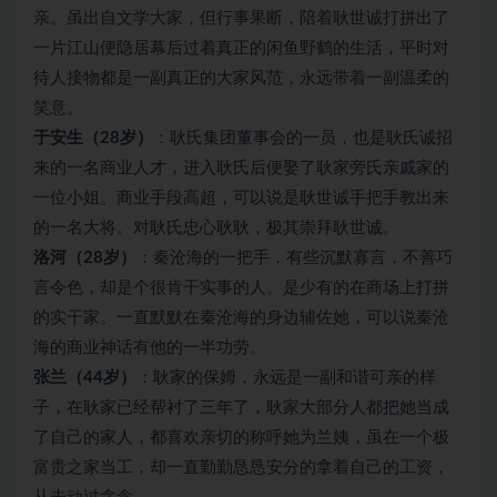
亲。虽出自文学大家，但行事果断，陪着耿世诚打拼出了
一片江山便隐居幕后过着真正的闲鱼野鹤的生活，平时对
待人接物都是一副真正的大家风范，永远带着一副温柔的
笑意。
于安生（28岁）
：耿氏集团董事会的一员，也是耿氏诚招
来的一名商业人才，进入耿氏后便娶了耿家旁氏亲戚家的
一位小姐。商业手段高超，可以说是耿世诚手把手教出来
的一名大将。对耿氏忠心耿耿，极其崇拜耿世诚。
洛河（28岁）
：秦沧海的一把手，有些沉默寡言，不善巧
言令色，却是个很肯干实事的人。是少有的在商场上打拼
的实干家。一直默默在秦沧海的身边辅佐她，可以说秦沧
海的商业神话有他的一半功劳。
张兰（44岁）
：耿家的保姆，永远是一副和谐可亲的样
子，在耿家已经帮衬了三年了，耿家大部分人都把她当成
了自己的家人，都喜欢亲切的称呼她为兰姨，虽在一个极
富贵之家当工，却一直勤勤恳恳安分的拿着自己的工资，