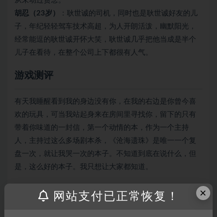
从未动过贪念。
胡忍（23岁）
：耿世诚的司机，同时也是耿世诚好友的儿
子，年纪轻轻驾车技术高超，为人开朗活泼，幽默阳光，
经常能逗的耿世诚开怀大笑，耿世诚几乎把他当成是半个
儿子在看待，在整个公司上下都很有人气。
游戏测评
有天我睡醒看到我的身边没有你，在我的右边是你曾今喜
欢的玩具，可当我站起身来在房间里寻找你，留下的只有
带着你味道的一封信，第一个动情的本，作为一个主持
人，主持过这么多场剧本杀，《沧海遗珠》是唯一一个复
盘一次，就让我哭一次的本子。不知道到底在说什么，但
是，这么好的本子。我只想让大家都知道。
玩家人数
×
网站支付已正常恢复！
8人