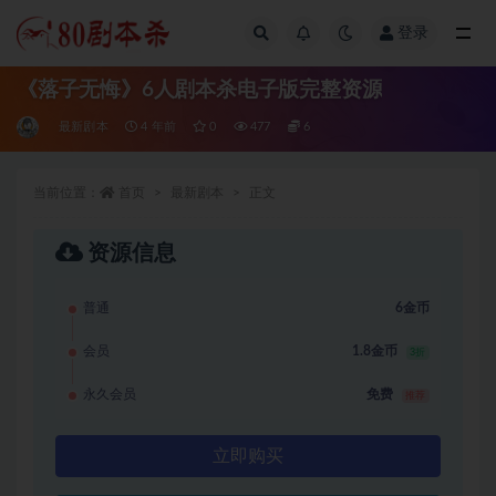
登录
全部
《落子无悔》6人剧本杀电子版完整资源
最新剧本
4 年前
0
477
6
当前位置：
首页
最新剧本
正文
资源信息
普通
6金币
会员
1.8金币
3折
永久会员
免费
推荐
立即购买