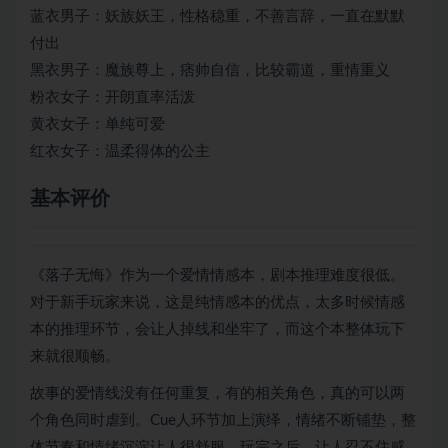
蓝衣男子：妖族妖王，性格稳重，不善言辞，一直在默默
付出
黑衣男子：魔族尊上，痞帅自信，比较霸道，重情重义
粉衣女子：开朗直率活泼
黄衣女子：单纯可爱
红衣女子：温柔得体的公主
基本评价
《落子无悔》作为一个爱情情感本，剧本推理难度很低。
对于新手玩家来说，这是纯情感本的优点，太多时候情感
本的推理环节，会让人掉线和坐牢了，而这个本整体玩下
来就很顺畅。
故事的爱情线没有任何重复，有的相关角色，真的可以两
个角色同时虐到。Cue人环节加上演绎，情绪不断铺垫，整
体节奏和情绪沉淀让人很舒服，玩完之后，让人忍不住感