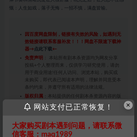
慨：人生如戏，落子无悔，一招不慎，满盘皆输。
因百度网盘限制，链接有失效的风险，如遇到无
效链接请联系客服补发！！！网盘不限速下载神
器→
点此下载
←
免责声明
： 本站所有剧本杀资源均为网友分享
投稿+个人整理而来，仅供学习研究使用，请勿
用于商业用途!任何人访问、浏览本站，购买或
未购买，即代表已阅读本声明，理解并同意受本
条约约束，并遵守所有适用的法律法规。
版权归属
：本站提供的任何剧本杀资源内容的版
×
权均属于机关版权或权利人。如有侵权，请发邮
网站支付已正常恢复！
件通知并提供相关证实资料至邮箱
448271243@qq.com，如若情况属实，我们将
大家购买剧本遇到问题，请联系微
会在三天内下架相关剧本攻略。
信客服：maq1989
积分说明
∶剧本杀下载所需积分非剧本杀资源自