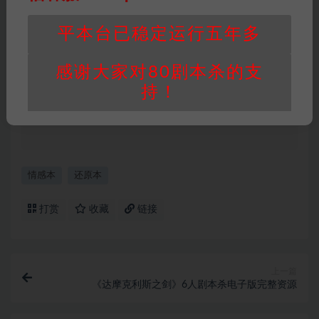
身价值，本站积分为本站收取的赞助费，用于本
站整理资料的时间成本及网站运营所需支出费
平本台已稳定运行五年多
用。
重要提醒
∶任何情况下，本站及相关人士对于访
感谢大家对80剧本杀的支
问或购买使用引起的任何行为和纠纷，本站概不
持！
承担任何责任。未经许可的【搬运】和【账号共
享】可能会被取消VIP，恕不另行通知！
情感本
还原本
打赏
收藏
链接
上一篇
《达摩克利斯之剑》6人剧本杀电子版完整资源