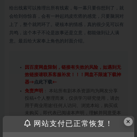
给出线索可以推理出所有线索，每一幕只要你想到了，就
会给到你惊喜，会有一种起鸡皮疙瘩的感觉，只要脑洞对
上了，整个就闭环了。硬核本的情感，真的很少见可以有
共鸣，这个本子不论是故事还是立意，都能做到让人满
意。最后给大家奉上角色的封面介绍。
因百度网盘限制，链接有失效的风险，如遇到无
效链接请联系客服补发！！！网盘不限速下载神
器→
点此下载
←
免责声明
： 本站所有剧本杀资源均为网友分享
投稿+个人整理而来，仅供学习研究使用，请勿
用于商业用途!任何人访问、浏览本站，购买或
未购买，即代表已阅读本声明，理解并同意受本
×
条约约束，并遵守所有适用的法律法规。
网站支付已正常恢复！
版权归属
：本站提供的任何剧本杀资源内容的版
权均属于机关版权或权利人。如有侵权，请发邮