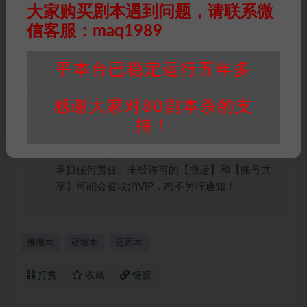
大家购买剧本遇到问题，请联系微
件通知并提供相关证实资料至邮箱
信客服：maq1989
448271243@qq.com，如若情况属实，我们将
会在三天内下架相关剧本攻略。
平本台已稳定运行五年多
积分说明
∶剧本杀下载所需积分非剧本杀资源自
身价值，本站积分为本站收取的赞助费，用于本
站整理资料的时间成本及网站运营所需支出费
感谢大家对80剧本杀的支
用。
持！
重要提醒
∶任何情况下，本站及相关人士对于访
问或购买使用引起的任何行为和纠纷，本站概不
承担任何责任。未经许可的【搬运】和【账号共
享】可能会被取消VIP，恕不另行通知！
推理本
硬核本
还原本
打赏
收藏
链接