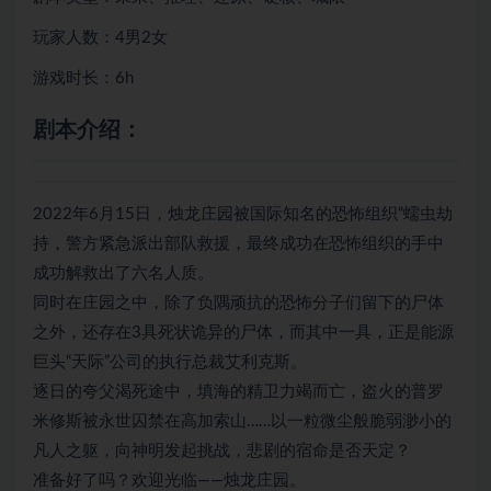
玩家人数：4男2女
游戏时长：6h
剧本介绍：
2022年6月15日，烛龙庄园被国际知名的恐怖组织“蠕虫劫
持，警方紧急派出部队救援，最终成功在恐怖组织的手中
成功解救出了六名人质。
同时在庄园之中，除了负隅顽抗的恐怖分子们留下的尸体
之外，还存在3具死状诡异的尸体，而其中一具，正是能源
巨头“天际”公司的执行总裁艾利克斯。
逐日的夸父渴死途中，填海的精卫力竭而亡，盗火的普罗
米修斯被永世囚禁在高加索山……以一粒微尘般脆弱渺小的
凡人之躯，向神明发起挑战，悲剧的宿命是否天定？
准备好了吗？欢迎光临——烛龙庄园。