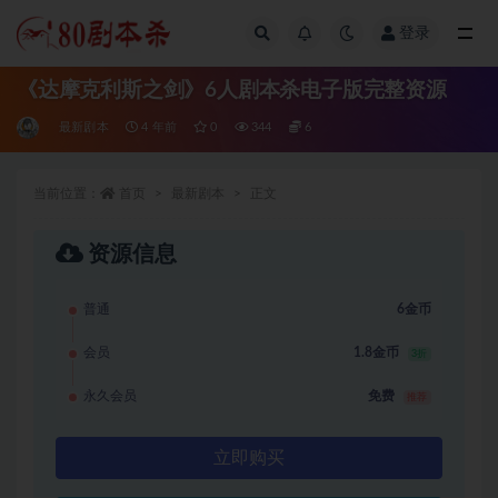
登录
全部
《达摩克利斯之剑》6人剧本杀电子版完整资源
最新剧本
4 年前
0
344
6
当前位置：
首页
最新剧本
正文
资源信息
普通
6金币
会员
1.8金币
3折
永久会员
免费
推荐
立即购买