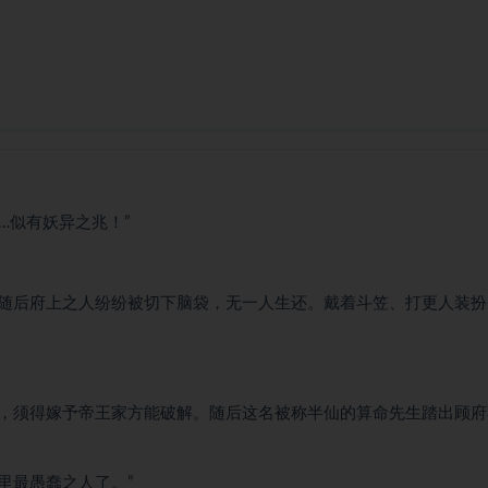
…似有妖异之兆！”
随后府上之人纷纷被切下脑袋，无一人生还。戴着斗笠、打更人装扮
，须得嫁予帝王家方能破解。随后这名被称半仙的算命先生踏出顾府
里最愚蠢之人了。”