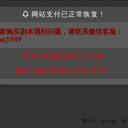
网站支付已正常恢复！
接请联系客服补发！！！网盘不限速下载神器→
点此下载
←
家购买剧本遇到问题，请联系微信客服：
个人整理而来，仅供学习研究使用，请勿用于商业用途!任何人访问、
aq1989
并同意受本条约约束，并遵守所有适用的法律法规。
属于机关版权或权利人。如有侵权，请发邮件通知并提供相关证实资
我们将会在三天内下架相关剧本攻略。
平本台已稳定运行五年多
，本站积分为本站收取的赞助费，用于本站整理资料的时间成本及网
感谢大家对80剧本杀的支持！
买使用引起的任何行为和纠纷，本站概不承担任何责任。未经许可的
通知！
打赏
收藏