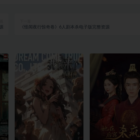
篇
下一篇
源
《怪闻夜行惊奇卷》6人剧本杀电子版完整资源