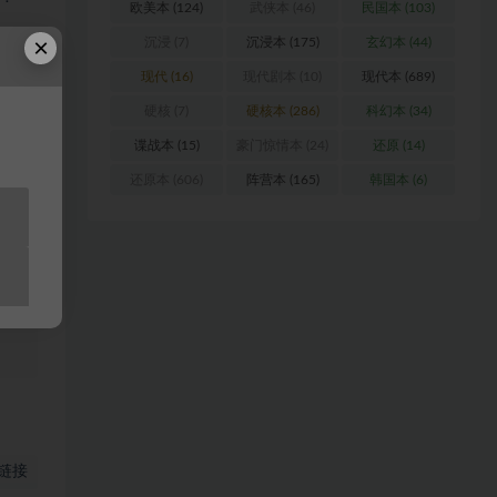
欧美本
(124)
武侠本
(46)
民国本
(103)
×
沉浸
(7)
沉浸本
(175)
玄幻本
(44)
现代
(16)
现代剧本
(10)
现代本
(689)
硬核
(7)
硬核本
(286)
科幻本
(34)
浏
谍战本
(15)
豪门惊情本
(24)
还原
(14)
还原本
(606)
阵营本
(165)
韩国本
(6)
料
站
链接