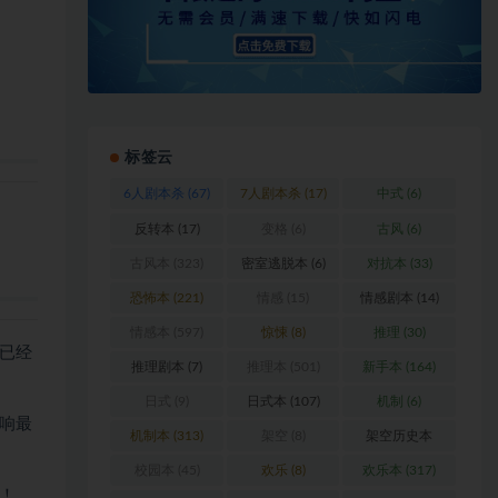
标签云
6人剧本杀
(67)
7人剧本杀
(17)
中式
(6)
反转本
(17)
变格
(6)
古风
(6)
古风本
(323)
密室逃脱本
(6)
对抗本
(33)
恐怖本
(221)
情感
(15)
情感剧本
(14)
情感本
(597)
惊悚
(8)
推理
(30)
已经
推理剧本
(7)
推理本
(501)
新手本
(164)
日式
(9)
日式本
(107)
机制
(6)
响最
机制本
(313)
架空
(8)
架空历史本
(102)
校园本
(45)
欢乐
(8)
欢乐本
(317)
！