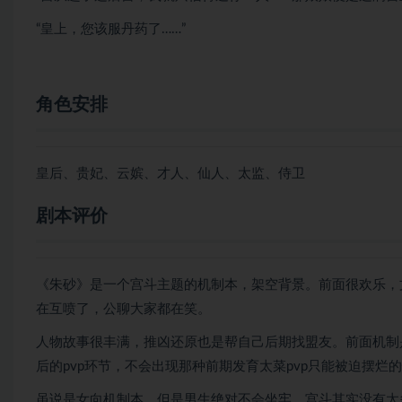
“皇上，您该服丹药了……”
角色安排
皇后、贵妃、云嫔、才人、仙人、太监、侍卫
剧本评价
《朱砂》是一个宫斗主题的机制本，架空背景。前面很欢乐，
在互喷了，公聊大家都在笑。
人物故事很丰满，推凶还原也是帮自己后期找盟友。前面机制
后的pvp环节，不会出现那种前期发育太菜pvp只能被迫摆烂
虽说是女向机制本，但是男生绝对不会坐牢，宫斗其实没有太