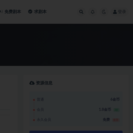
免费剧本
求剧本
登录
资源信息
普通
6金币
会员
1.8金币
3折
永久会员
免费
推荐