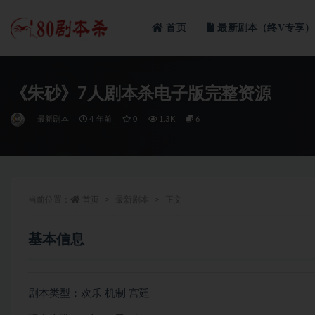
首页
最新剧本（终V专享）
全部
《朱砂》7人剧本杀电子版完整资源
最新剧本
4 年前
0
1.3K
6
当前位置：
首页
最新剧本
正文
基本信息
剧本类型：欢乐 机制 宫廷