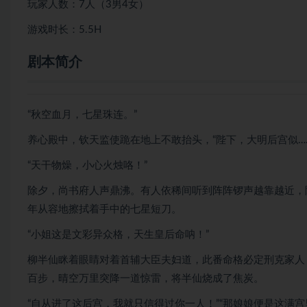
玩家人数：7人（3男4女）
游戏时长：5.5H
剧本简介
“秋空血月，七星珠连。”
养心殿中，钦天监使跪在地上不敢抬头，“陛下，大明后宫似…
“天干物燥，小心火烛咯！”
除夕，尚书府人声鼎沸。有人依稀间听到阵阵锣声越靠越近，
年从容地擦拭着手中的七星短刀。
“小姐这是文彩异众格，天生皇后命呐！”
柳半仙眯着眼睛对着首辅大臣夫妇道，此番命格必定刑克家人
百步，晴空万里突降一道惊雷，将半仙烧成了焦炭。
“自从进了这后宫，我就只信得过你一人！”“那娘娘便是这满宫