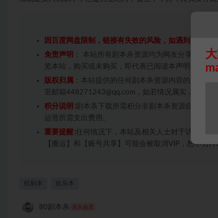
因百度网盘限制，链接有失效的风险，如遇到无效链
大
免责声明
： 本站所有剧本杀资源均为网友分享投稿+
m
览本站，购买或未购买，即代表已阅读本声明，理解
版权归属
：本站提供的任何剧本杀资源内容的版权均
至邮箱448271243@qq.com，如若情况属实，
积分说明
∶剧本杀下载所需积分非剧本杀资源自身价值
运营所需支出费用。
重要提醒
∶任何情况下，本站及相关人士对于访问或购
【搬运】和【账号共享】可能会被取消VIP，恕不另行
机制本
欢乐本
80剧本杀
永久会员