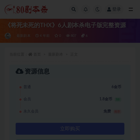
登录
全部
《将死未死的THX》6人剧本杀电子版完整资源
最新剧本
4 年前
0
807
6
当前位置：
首页
最新剧本
正文
资源信息
普通
6金币
会员
1.8金币
3折
永久会员
免费
推荐
立即购买