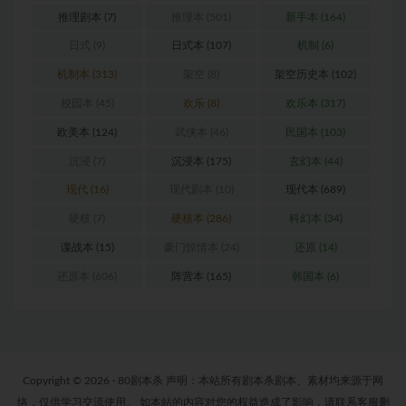
推理剧本
(7)
推理本
(501)
新手本
(164)
日式
(9)
日式本
(107)
机制
(6)
机制本
(313)
架空
(8)
架空历史本
(102)
校园本
(45)
欢乐
(8)
欢乐本
(317)
欧美本
(124)
武侠本
(46)
民国本
(103)
沉浸
(7)
沉浸本
(175)
玄幻本
(44)
现代
(16)
现代剧本
(10)
现代本
(689)
硬核
(7)
硬核本
(286)
科幻本
(34)
谍战本
(15)
豪门惊情本
(24)
还原
(14)
还原本
(606)
阵营本
(165)
韩国本
(6)
Copyright © 2026 · 80剧本杀 声明：本站所有剧本杀剧本、素材均来源于网
络，仅供学习交流使用。 如本站的内容对您的权益造成了影响，请联系客服删