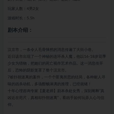
玩家人数：4男2女
游戏时长：5.5h
剧本介绍：
汉京市，一条令人毛骨悚然的消息传遍了大街小巷。
近日该市出现了一个神秘的连环杀人魔，他以16-18岁花季
少女为猎物，把她们的死亡视作艺术作品。这一消息传开
后，恐怖的阴影笼罩了整个汉京市。
7桩扑朔迷离的案件，一个个匪夷所思的结局，各种耐人寻
味的凶杀动机，多场酣畅淋漓的推理，已经就绪！
十年心理咨询专家【夏老师】剧本杀处女秀，深刻阐释“真
凶近在咫尺，真相却扑朔迷离”，看凶手如何玩弄人心与信
仰。