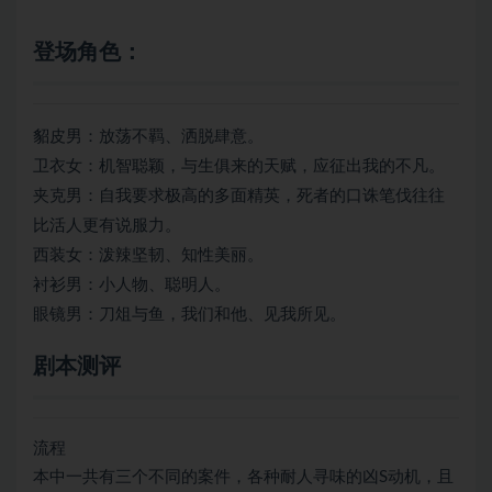
登场角色：
貂皮男：放荡不羁、洒脱肆意。
卫衣女：机智聪颖，与生俱来的天赋，应征出我的不凡。
夹克男：自我要求极高的多面精英，死者的口诛笔伐往往
比活人更有说服力。
西装女：泼辣坚韧、知性美丽。
衬衫男：小人物、聪明人。
眼镜男：刀俎与鱼，我们和他、见我所见。
剧本测评
流程
本中一共有三个不同的案件，各种耐人寻味的凶S动机，且