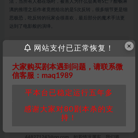
法，当所有人都在场时，被害人为什么会离奇S亡？酣畅淋
漓的推理之后作者竟然给出的是5次反转，很多细节更是细
思极恐，吃反转的玩家会很喜欢，最后部分的魔术手法更
达到了电影般的演绎。
×
网站支付已正常恢复！
因百度网盘限制，链接有失效的风险，如遇到无
效链接请联系客服补发！！！网盘不限速下载神
大家购买剧本遇到问题，请联系微
器→
点此下载
←
信客服：maq1989
免责声明
： 本站所有剧本杀资源均为网友分享
投稿+个人整理而来，仅供学习研究使用，请勿
用于商业用途!任何人访问、浏览本站，购买或
平本台已稳定运行五年多
未购买，即代表已阅读本声明，理解并同意受本
条约约束，并遵守所有适用的法律法规。
感谢大家对80剧本杀的支
版权归属
：本站提供的任何剧本杀资源内容的版
持！
权均属于机关版权或权利人。如有侵权，请发邮
件通知并提供相关证实资料至邮箱
448271243@qq.com，如若情况属实，我们将