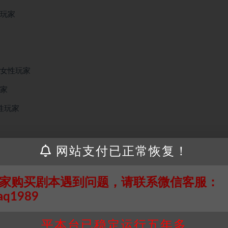
性玩家
的女性玩家
玩家
性玩家
网站支付已正常恢复！
接请联系客服补发！！！网盘不限速下载神器→
点此下载
←
个人整理而来，仅供学习研究使用，请勿用于商业用途!任何人访问、
并同意受本条约约束，并遵守所有适用的法律法规。
家购买剧本遇到问题，请联系微信客服：
属于机关版权或权利人。如有侵权，请发邮件通知并提供相关证实资
aq1989
我们将会在三天内下架相关剧本攻略。
，本站积分为本站收取的赞助费，用于本站整理资料的时间成本及网
平本台已稳定运行五年多