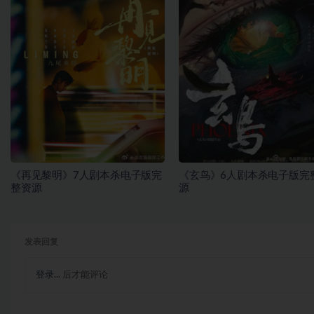
《再见黎明》7人剧本杀电子版完
《玄鸟》6人剧本杀电子版完
整资源
源
发表回复
登录...
后才能评论