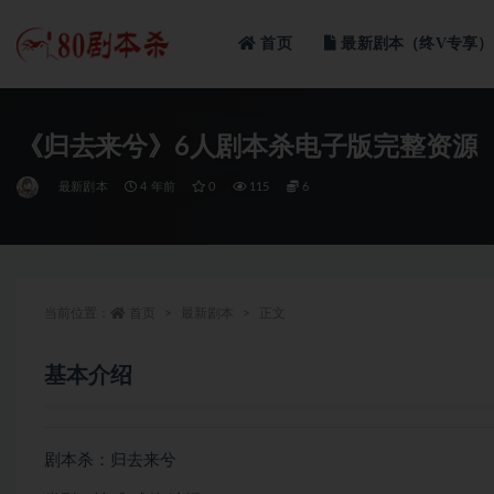
首页
最新剧本（终V专享）
全部
《归去来兮》6人剧本杀电子版完整资源
最新剧本
4 年前
0
115
6
当前位置：
首页
最新剧本
正文
基本介绍
剧本杀：归去来兮