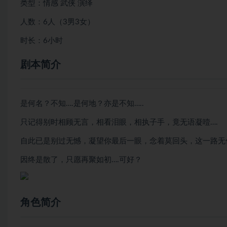
类型：情感 武侠 演绎
人数：6人（3男3女）
时长：6小时
剧本简介
是何名？不知….是何地？亦是不知…..
只记得别时相顾无言，相看泪眼，相执子手，竟无语凝噎….
自此已是别过无憾，凝望你最后一眼，念着莫回头，这一路无
因终是散了，只愿再聚如初….可好？
角色简介