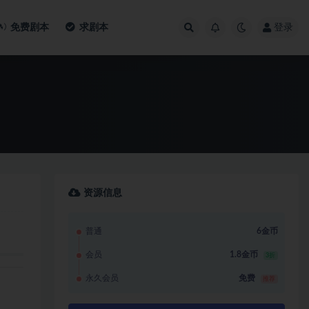
免费剧本
求剧本
登录
资源信息
普通
6金币
会员
1.8金币
3折
永久会员
免费
推荐