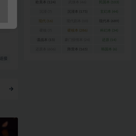
欧美本
(124)
武侠本
(46)
民国本
(103)
沉浸
(7)
沉浸本
(175)
玄幻本
(44)
现代
(16)
现代剧本
(10)
现代本
(689)
硬核
(7)
硬核本
(286)
科幻本
(34)
谍战本
(15)
豪门惊情本
(24)
还原
(14)
还原本
(606)
阵营本
(165)
韩国本
(6)
链接