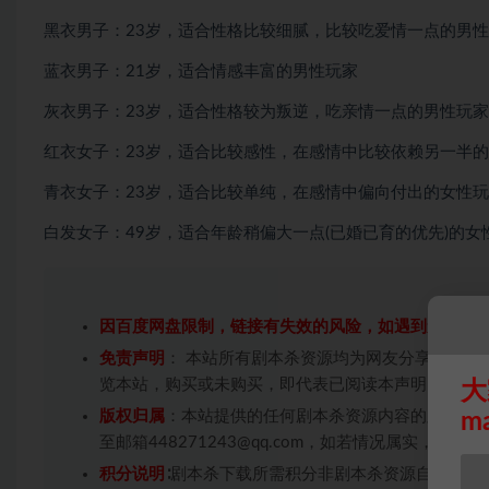
黑衣男子：23岁，适合性格比较细腻，比较吃爱情一点的男
蓝衣男子：21岁，适合情感丰富的男性玩家
灰衣男子：23岁，适合性格较为叛逆，吃亲情一点的男性玩家
红衣女子：23岁，适合比较感性，在感情中比较依赖另一半
青衣女子：23岁，适合比较单纯，在感情中偏向付出的女性
白发女子：49岁，适合年龄稍偏大一点(已婚已育的优先)的女
因百度网盘限制，链接有失效的风险，如遇到无效链
免责声明
： 本站所有剧本杀资源均为网友分享投稿+
览本站，购买或未购买，即代表已阅读本声明，理解
大
版权归属
：本站提供的任何剧本杀资源内容的版权均
m
至邮箱448271243@qq.com，如若情况属实，
积分说明
∶剧本杀下载所需积分非剧本杀资源自身价值