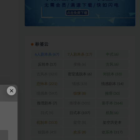
标签云
6人剧本杀
(67)
7人剧本杀
(17)
中式
(6)
反转本
(17)
变格
(6)
古风
(6)
古风本
(323)
密室逃脱本
(6)
对抗本
(33)
恐怖本
(221)
情感
(15)
情感剧本
(14)
×
情感本
(597)
惊悚
(8)
推理
(30)
浏
推理剧本
(7)
推理本
(501)
新手本
(164)
日式
(9)
日式本
(107)
机制
(6)
料
机制本
(313)
架空
(8)
架空历史本
(102)
校园本
(45)
欢乐
(8)
欢乐本
(317)
站