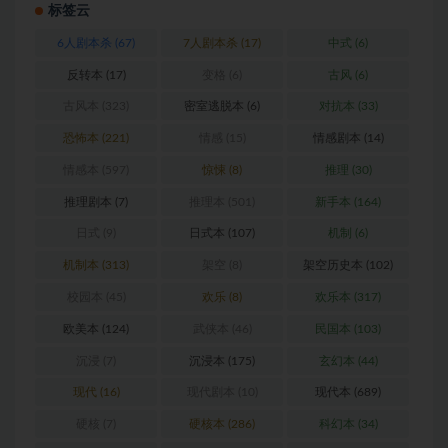
标签云
6人剧本杀
(67)
7人剧本杀
(17)
中式
(6)
反转本
(17)
变格
(6)
古风
(6)
古风本
(323)
密室逃脱本
(6)
对抗本
(33)
恐怖本
(221)
情感
(15)
情感剧本
(14)
情感本
(597)
惊悚
(8)
推理
(30)
推理剧本
(7)
推理本
(501)
新手本
(164)
日式
(9)
日式本
(107)
机制
(6)
机制本
(313)
架空
(8)
架空历史本
(102)
校园本
(45)
欢乐
(8)
欢乐本
(317)
欧美本
(124)
武侠本
(46)
民国本
(103)
沉浸
(7)
沉浸本
(175)
玄幻本
(44)
现代
(16)
现代剧本
(10)
现代本
(689)
硬核
(7)
硬核本
(286)
科幻本
(34)