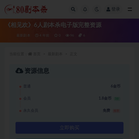
登录
全部
《相见欢》6人剧本杀电子版完整资源
最新剧本
4 年前
0
96
6
当前位置：
首页
最新剧本
正文
资源信息
普通
6金币
会员
1.8金币
3折
永久会员
免费
推荐
立即购买