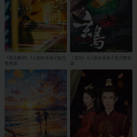
《再见黎明》7人剧本杀电子版完
《玄鸟》6人剧本杀电子版完整资
整资源
源