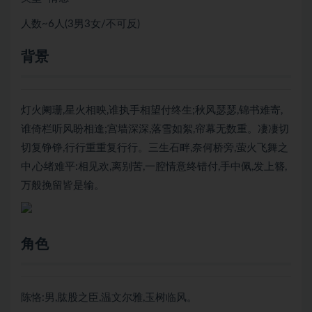
人数~6人(3男3女/不可反)
背景
灯火阑珊,星火相映,谁执手相望付终生;秋风瑟瑟,锦书难寄,
谁倚栏听风盼相逢;宫墙深深,落雪如絮,帘幕无数重。凄凄切
切复铮铮,行行重重复行行。三生石畔,奈何桥旁,萤火飞舞之
中,心绪难平:相见欢,离别苦,一腔情意终错付,手中佩,发上簪,
万般挽留皆是输。
角色
陈恪:男,肱股之臣,温文尔雅,玉树临风。