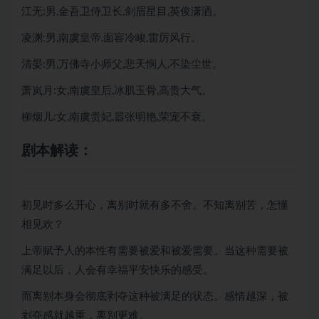
江无:男,金吾卫侍卫长,剑眉星目,英俊潇洒。
凌渊:男,南虞皇帝,面容冷峻,雷厉风行。
清晏:男,万佛寺小师父,悲天悯人,不染尘世。
萧岚月:女,南虞皇后,冰肌玉骨,高贵大气。
柳烟儿:女,南虞贵妃,嚣张明艳,荣宠不衰。
剧本解读：
初见时多么开心，离别时就有多不舍。不知离别苦，怎懂
相见欢？
上帝赋予人的本性有需要被爱和被爱需要。当这种需要被
满足以后，人会有幸福平安快乐的感受。
而离别本身会彻底剥夺这种被满足的状态。感情越深，被
剥夺感就越重，离别更难。