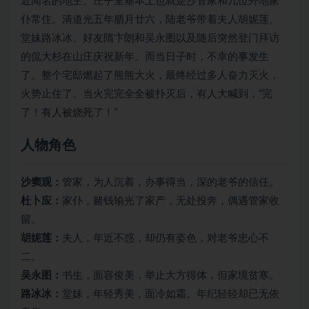
近闻名的地主。庄子里基本上也就是沙管家和几位外地家
仆常住。清道光五年腊月廿六，陆老爷带着夫人胡妮莲、
堂妹路冰冰、好友隋卞朗和吴永图以及随后突然登门拜访
的侃大杉在山庄庆祝新年。而当日子时，不幸的事发生
了。整个宅邸燃起了熊熊大火，最终经过多人奋力灭火，
火势止住了。当火完完全全被扑灭后，有人大喊到，“完
了！有人被烧死了！”
人物角色
沙窦观：
管家，为人沉着，办事得当，深的老爷的信任。
杜卜应：
家仆，赌钱输光了家产，无处投奔，偶遇管家收
留。
胡妮莲：
夫人，年近不惑，却仍有姿色，对老爷忠心不
二。
吴永图：
书生，面容俊美，举止大方得体，但家境贫寒。
路冰冰：
堂妹，年轻秀美，面冷如霜。年纪轻轻却已无依