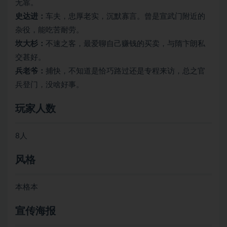
无靠。
史达进：
车夫，忠厚老实，沉默寡言。曾是宣武门附近的
杂役，能吃苦耐劳。
坎大杉：
不速之客，最爱聊自己赚钱的买卖，与隋卞朗私
交甚好。
兵老爷：
捕快，不知道是恰巧路过还是专程来访，总之官
兵登门，没啥好事。
玩家人数
8人
风格
本格本
宣传海报