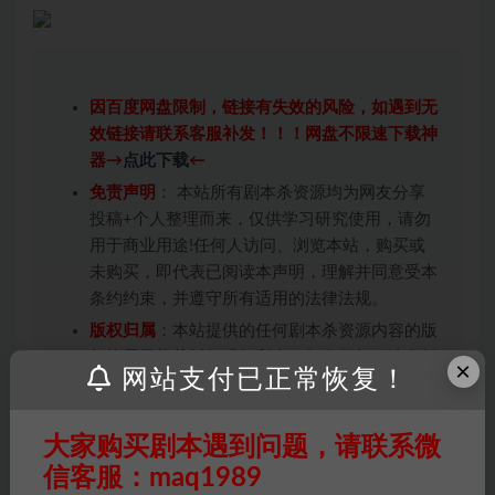
因百度网盘限制，链接有失效的风险，如遇到无
效链接请联系客服补发！！！网盘不限速下载神
器→
点此下载
←
免责声明
： 本站所有剧本杀资源均为网友分享
投稿+个人整理而来，仅供学习研究使用，请勿
用于商业用途!任何人访问、浏览本站，购买或
未购买，即代表已阅读本声明，理解并同意受本
条约约束，并遵守所有适用的法律法规。
版权归属
：本站提供的任何剧本杀资源内容的版
权均属于机关版权或权利人。如有侵权，请发邮
×
网站支付已正常恢复！
件通知并提供相关证实资料至邮箱
448271243@qq.com，如若情况属实，我们将
会在三天内下架相关剧本攻略。
大家购买剧本遇到问题，请联系微
积分说明
∶剧本杀下载所需积分非剧本杀资源自
信客服：maq1989