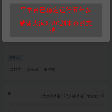
身价值，本站积分为本站收取的赞助费，用于本
站整理资料的时间成本及网站运营所需支出费
平本台已稳定运行五年多
用。
重要提醒
∶任何情况下，本站及相关人士对于访
感谢大家对80剧本杀的支
问或购买使用引起的任何行为和纠纷，本站概不
持！
承担任何责任。未经许可的【搬运】和【账号共
享】可能会被取消VIP，恕不另行通知！
推理本
打赏
收藏
链接
上一篇
《太空谋杀案》7人剧本杀电子版完整资源