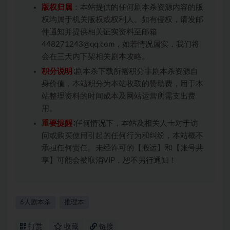
版权归属
：本站提供的任何剧本杀资源内容的版
权均属于机关版权或权利人。如有侵权，请发邮
件通知并提供相关证实资料至邮箱
448271243@qq.com，如若情况属实，我们将
会在三天内下架相关剧本攻略。
积分说明
∶剧本杀下载所需积分非剧本杀资源自
身价值，本站积分为本站收取的赞助费，用于本
站整理资料的时间成本及网站运营所需支出费
用。
重要提醒
∶任何情况下，本站及相关人士对于访
问或购买使用引起的任何行为和纠纷，本站概不
承担任何责任。未经许可的【搬运】和【账号共
享】可能会被取消VIP，恕不另行通知！
6人剧本杀
推理本
打赏
收藏
链接