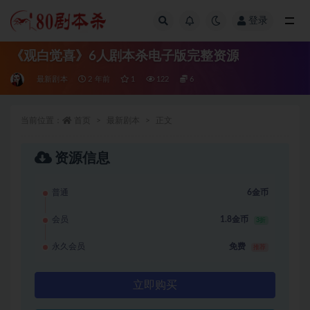
登录
全部
《观白觉喜》6人剧本杀电子版完整资源
最新剧本
2 年前
1
122
6
当前位置：
首页
最新剧本
正文
资源信息
普通
6金币
会员
1.8金币
3折
永久会员
免费
推荐
立即购买