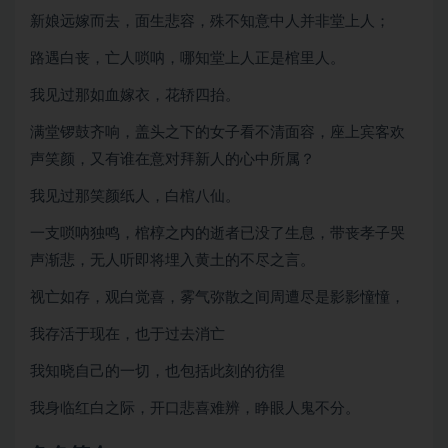
新娘远嫁而去，面生悲容，殊不知意中人并非堂上人；
路遇白丧，亡人唢呐，哪知堂上人正是棺里人。
我见过那如血嫁衣，花轿四抬。
满堂锣鼓齐响，盖头之下的女子看不清面容，座上宾客欢
声笑颜，又有谁在意对拜新人的心中所属？
我见过那笑颜纸人，白棺八仙。
一支唢呐独鸣，棺椁之内的逝者已没了生息，带丧孝子哭
声渐悲，无人听即将埋入黄土的不尽之言。
视亡如存，观白觉喜，雾气弥散之间周遭尽是影影憧憧，
我存活于现在，也于过去消亡
我知晓自己的一切，也包括此刻的彷徨
我身临红白之际，开口悲喜难辨，睁眼人鬼不分。