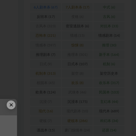
6人剧本杀
(67)
7人剧本杀
(17)
中式
(6)
反转本
(17)
变格
(6)
古风
(6)
古风本
(323)
密室逃脱本
(6)
对抗本
(33)
恐怖本
(221)
情感
(15)
情感剧本
(14)
情感本
(597)
惊悚
(8)
推理
(30)
推理剧本
(7)
推理本
(501)
新手本
(164)
日式
(9)
日式本
(107)
机制
(6)
机制本
(313)
架空
(8)
架空历史本
(102)
校园本
(45)
欢乐
(8)
欢乐本
(317)
欧美本
(124)
武侠本
(46)
民国本
(103)
沉浸
(7)
沉浸本
(175)
玄幻本
(44)
×
现代
(16)
现代剧本
(10)
现代本
(689)
硬核
(7)
硬核本
(286)
科幻本
(34)
谍战本
(15)
豪门惊情本
(24)
还原
(14)