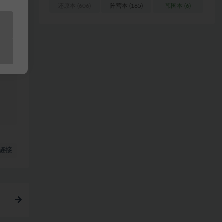
还原本
(606)
阵营本
(165)
韩国本
(6)
浏
料
站
链接