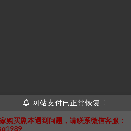
网站支付已正常恢复！
家购买剧本遇到问题，请联系微信客服：
aq1989
接请联系客服补发！！！网盘不限速下载神器→
点此下载
←