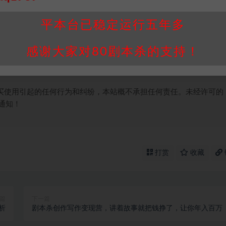
个人整理而来，仅供学习研究使用，请勿用于商业用途!任何人访问、
平本台已稳定运行五年多
并同意受本条约约束，并遵守所有适用的法律法规。
属于机关版权或权利人。如有侵权，请发邮件通知并提供相关证实资
感谢大家对80剧本杀的支持！
我们将会在三天内下架相关剧本攻略。
，本站积分为本站收取的赞助费，用于本站整理资料的时间成本及网
买使用引起的任何行为和纠纷，本站概不承担任何责任。未经许可的
通知！
打赏
收藏
篇
下一篇
析
剧本杀创作写作变现营，讲着故事就把钱挣了，让你年入百万