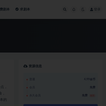
费剧本
求剧本
登录
资源信息
普通
4.99金币
特点，
会员
免费
验，
永久会员
免费
推荐
本的