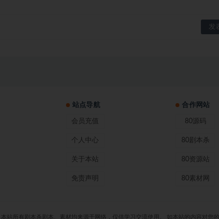
站点导航
合作网站
会员充值
80源码
个人中心
80剧本杀
关于本站
80资源站
免责声明
80素材网
 80剧本杀 声明：本站所有剧本杀剧本、素材均来源于网络，仅供学习交流使用。 如本站的内容