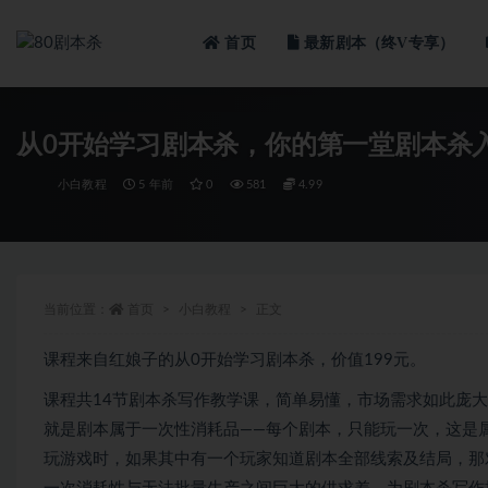
首页
最新剧本（终V专享）
全部
从0开始学习剧本杀，你的第一堂剧本杀入
小白教程
5 年前
0
581
4.99
当前位置：
首页
小白教程
正文
课程来自红娘子的从0开始学习剧本杀，价值199元。
课程共14节剧本杀写作教学课，简单易懂，市场需求如此庞
就是剧本属于一次性消耗品——每个剧本，只能玩一次，这是
玩游戏时，如果其中有一个玩家知道剧本全部线索及结局，那