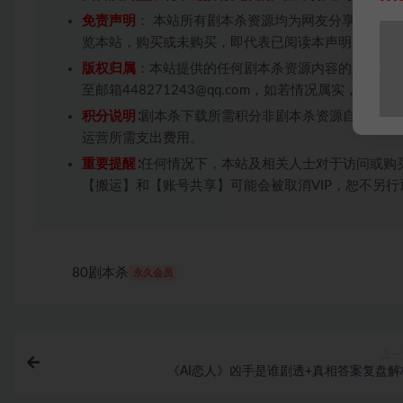
免责声明
： 本站所有剧本杀资源均为网友分享投稿+
览本站，购买或未购买，即代表已阅读本声明，理解
版权归属
：本站提供的任何剧本杀资源内容的版权均
至邮箱448271243@qq.com，如若情况属实，
积分说明
∶剧本杀下载所需积分非剧本杀资源自身价值
运营所需支出费用。
重要提醒
∶任何情况下，本站及相关人士对于访问或购
【搬运】和【账号共享】可能会被取消VIP，恕不另行
80剧本杀
永久会员
上一
《AI恋人》凶手是谁剧透+真相答案复盘解