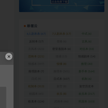
标签云
6人剧本杀
(67)
7人剧本杀
(17)
中式
(6)
反转本
(17)
变格
(6)
古风
(6)
古风本
(323)
密室逃脱本
(6)
对抗本
(33)
×
恐怖本
(221)
情感
(15)
情感剧本
(14)
浏
情感本
(597)
惊悚
(8)
推理
(30)
推理剧本
(7)
推理本
(501)
新手本
(164)
料
日式
(9)
日式本
(107)
机制
(6)
站
机制本
(313)
架空
(8)
架空历史本
(102)
校园本
(45)
欢乐
(8)
欢乐本
(317)
欧美本
(124)
武侠本
(46)
民国本
(103)