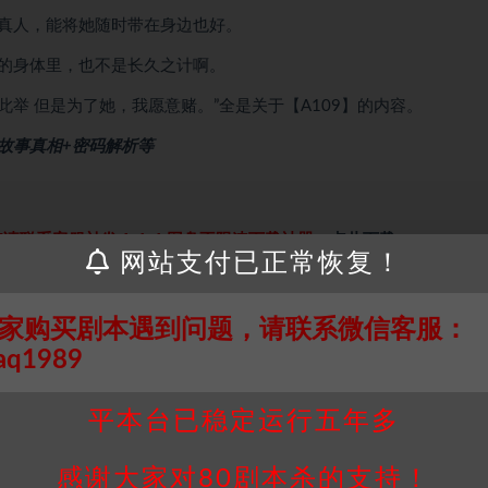
真人，能将她随时带在身边也好。
的身体里，也不是长久之计啊。
举 但是为了她，我愿意赌。”全是关于【A109】的内容。
+故事真相+密码解析等
接请联系客服补发！！！网盘不限速下载神器→
点此下载
←
网站支付已正常恢复！
个人整理而来，仅供学习研究使用，请勿用于商业用途!任何人访问、
并同意受本条约约束，并遵守所有适用的法律法规。
家购买剧本遇到问题，请联系微信客服：
属于机关版权或权利人。如有侵权，请发邮件通知并提供相关证实资
aq1989
我们将会在三天内下架相关剧本攻略。
，本站积分为本站收取的赞助费，用于本站整理资料的时间成本及网
平本台已稳定运行五年多
买使用引起的任何行为和纠纷，本站概不承担任何责任。未经许可的
通知！
感谢大家对80剧本杀的支持！