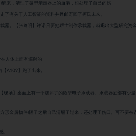
明)醒来，清理了微型亲最器上的血港，也处理了自己的伤
 走了有关于人工智能的资料并且邮寄回了柯氏未来。
承载器。【张粤明】许诺只要她帮忙制作承载器，就退出大型研究资
】附在人体上面有辐射的
【A109】跑了出来。
“【现场】桌面上有一个烧坏了的微型电子承载器。承载器底部有少量
个方形金属物件)砸了之后自己清醒了过来，还处理了伤口。可不要被
感。