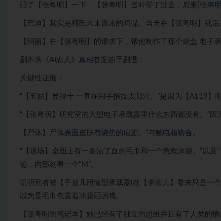
砸了【张粤明】一下，【张粤明】当时晕了过去，后来[张專
【巴迪】其实是柯氏未来派来的间谍。当天在【张粤明】死后
【玛丽】在【张粤明】的请求下，帮他制作了那个烟盒 电子
剧本杀《AI恋人》真相答案凶手剧透：
关键性证据：
“【五姑】显得十 一直在用手指按太阳穴。”是因为【A119
“【张粤明】研究室的大型电子承载器里什么东西都没有。”因为
【尸体】尸体表面皮肤有烧焦的痕迹。”与触电相吻合。
“【现场】桌面上有一条沾了血的毛巾和一个急救冰袋。”以及
迹，内部刻着一个“M”。
说明死者被【手放几用微型承载器(在【李欣儿】看来只是一
以为是毛巾包裹着冰袋砸的哦。
【张粤明的笔记本】她已经有了独立的思维并且有了人类的情