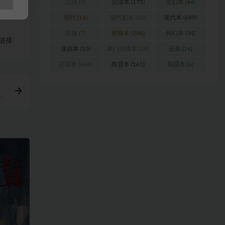
沉浸
(7)
沉浸本
(175)
玄幻本
(44)
现代
(16)
现代剧本
(10)
现代本
(689)
硬核
(7)
硬核本
(286)
科幻本
(34)
链接
谍战本
(15)
豪门惊情本
(24)
还原
(14)
还原本
(606)
阵营本
(165)
韩国本
(6)
需