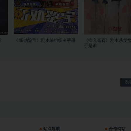
册
《 听劝鉴宝》剧本杀组织者手册
《病入膏肓》剧本杀复
手是谁
站点导航
合作网站