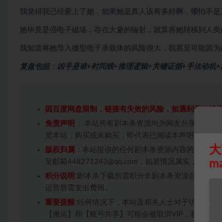
我觉得我已经爱上了她，如果她是真人该有多好啊，哪怕不是
她毕竟是强电子磁场，存在大量的辐射，就算将她转移到人类
我知道将她导入微型电子承载体的风险很大，我甚至可能因为此
复盘包括：凶手是谁+时间线+推理逻辑+关键证据+手法动机
因百度网盘限制，链接有失效的风险，如遇到无效链
免责声明
： 本站所有剧本杀资源均为网友分享投稿+
览本站，购买或未购买，即代表已阅读本声明，理解
大
版权归属
：本站提供的任何剧本杀资源内容的版权均
m
至邮箱448271243@qq.com，如若情况属实，
积分说明
∶剧本杀下载所需积分非剧本杀资源自身价值
运营所需支出费用。
重要提醒
∶任何情况下，本站及相关人士对于访问或购
【搬运】和【账号共享】可能会被取消VIP，恕不另行