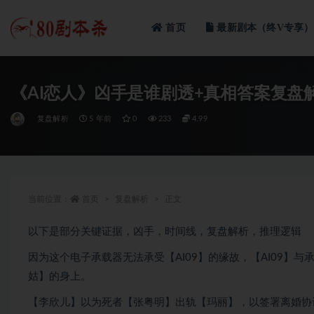
首页
最新剧本（终V专享）
全部
《AI恋人》凶手是谁剧透+真相答案复盘
复盘解析
5 年前
0
233
4.99
当前位置：
首页
复盘解析
正文
以下是部分关键证据，凶手，时间线，复盘解析，推理逻辑
因为这个电子承载器无法承受【AI09】的缘故，【AI09】
姑】的身上。
【李欣儿】以为死者【张粤明】出轨【玛丽】，以签署离婚协