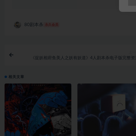
80剧本杀
永久会员
上一
《捉妖相府鱼美人之妖有妖道》4人剧本杀电子版完整资
相关文章