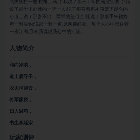
武夫凭栏一怒,挑枪上马;予我说了那三十年的霸业宏图;予我
说了那千里赴死的一驴一人;说了那背着枣木箱笼下昆仑的
小道士说了那参不出二两禅的怒目金刚;说了那素手朱袖拎
着一对吴钩;说那一释一道,见两袭红衣。每个人心中都住着
一座江湖,且容我说说我心中的江湖。
人物简介
和尚净嗔，
道士鹿寻子，
农夫柯越云，
将军廖庚，
妇人温巧，
书生李延宗
玩家测评