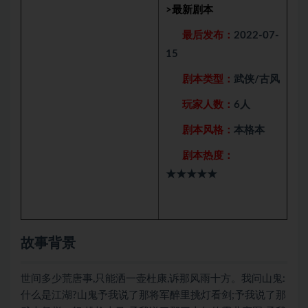
>
最新剧本
最后发布：
2022-07-
15
剧本类型：
武侠/古风
玩家人数：
6人
剧本风格：
本格本
剧本热度：
★★★★★
故事背景
世间多少荒唐事,只能洒一壶杜康,诉那风雨十方。我问山鬼:
什么是江湖?山鬼予我说了那将军醉里挑灯看剑;予我说了那