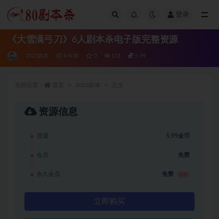
登录
全部
《大雪满弓刀》6人剧本杀电子版完整资源
2023剧本
4 年前
0
131
5.99
当前位置：
首页
2023剧本
正文
资源信息
普通
5.99金币
会员
免费
永久会员
免费
推荐
立即购买