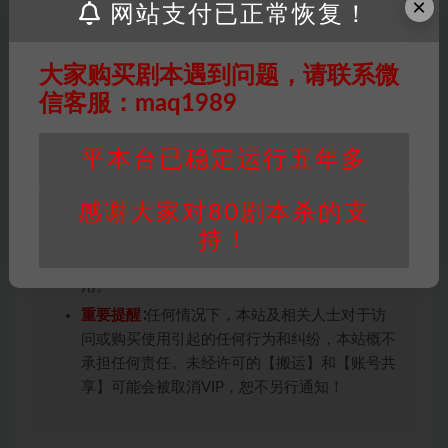
×
网站支付已正常恢复！
用于商业用途!任何人访问、浏览本站，购买或
未购买，即代表已阅读本声明，理解并同意受本
条约约束，并遵守所有适用的法律法规。
大家购买剧本遇到问题，请联系微
版权归属
：本站提供的任何剧本杀资源内容的版
信客服：maq1989
权均属于机关版权或权利人。如有侵权，请发邮
件通知并提供相关证实资料至邮箱
平本台已稳定运行五年多
448271243@qq.com，如若情况属实，我们将
会在三天内下架相关剧本攻略。
感谢大家对80剧本杀的支
积分说明
∶剧本杀下载所需积分非剧本杀资源自
持！
身价值，本站积分为本站收取的赞助费，用于本
站整理资料的时间成本及网站运营所需支出费
用。
重要提醒
∶任何情况下，本站及相关人士对于访
问或购买使用引起的任何行为和纠纷，本站概不
承担任何责任。未经许可的【搬运】和【账号共
享】可能会被取消VIP，恕不另行通知！