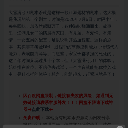
大雪满弓刀剧本杀就是这样一款江湖题材的剧本，这大概
是我玩的第十个剧本，时间是2020年7月6日，时隔半年，
每每回味，却依然感慨万千，各种滋味翻涌而来。故事
里，江湖儿女们的情感有家国、有兄弟、有爱情、有亲
情，一女五男的配置，足以说明其热血程度。这样的剧
本，其实非常考验DM，过程中的节奏控制能力，情感代入
能力，表演能力等等。而这些，宋宝子都拿捏的死死的，
这半年时间又玩过几十个本，但《大雪满弓刀》的体验，
始终排在首位。不信你去试试，一个声音就能把你拉入戏
中，是什么样的体验！总之，能组起来，赶紧冲就是了！
因百度网盘限制，链接有失效的风险，如遇到无
效链接请联系客服补发！！！网盘不限速下载神
器→
点此下载
←
免责声明
： 本站所有剧本杀资源均为网友分享
投稿+个人整理而来，仅供学习研究使用，请勿