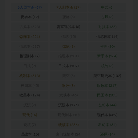
6人剧本杀
(67)
7人剧本杀
(17)
中式
(6)
反转本
(17)
变格
(6)
古风
(6)
古风本
(323)
密室逃脱本
(6)
对抗本
(33)
恐怖本
(221)
情感
(15)
情感剧本
(14)
情感本
(597)
惊悚
(8)
推理
(30)
推理剧本
(7)
推理本
(501)
新手本
(164)
日式
(9)
日式本
(107)
机制
(6)
机制本
(313)
架空
(8)
架空历史本
(102)
校园本
(45)
欢乐
(8)
欢乐本
(317)
欧美本
(124)
武侠本
(46)
民国本
(103)
沉浸
(7)
沉浸本
(175)
玄幻本
(44)
现代
(16)
现代剧本
(10)
现代本
(689)
硬核
(7)
硬核本
(286)
科幻本
(34)
谍战本
(15)
豪门惊情本
(24)
还原
(14)