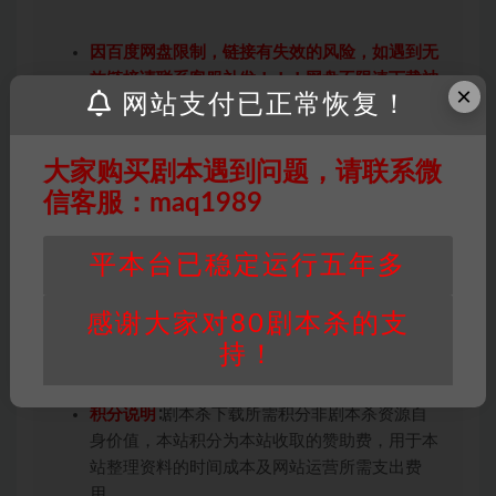
因百度网盘限制，链接有失效的风险，如遇到无
效链接请联系客服补发！！！网盘不限速下载神
×
网站支付已正常恢复！
器→
点此下载
←
免责声明
： 本站所有剧本杀资源均为网友分享
投稿+个人整理而来，仅供学习研究使用，请勿
大家购买剧本遇到问题，请联系微
用于商业用途!任何人访问、浏览本站，购买或
信客服：maq1989
未购买，即代表已阅读本声明，理解并同意受本
条约约束，并遵守所有适用的法律法规。
平本台已稳定运行五年多
版权归属
：本站提供的任何剧本杀资源内容的版
权均属于机关版权或权利人。如有侵权，请发邮
感谢大家对80剧本杀的支
件通知并提供相关证实资料至邮箱
持！
448271243@qq.com，如若情况属实，我们将
会在三天内下架相关剧本攻略。
积分说明
∶剧本杀下载所需积分非剧本杀资源自
身价值，本站积分为本站收取的赞助费，用于本
站整理资料的时间成本及网站运营所需支出费
用。