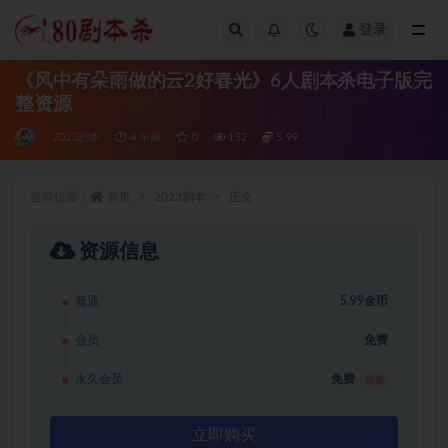
登录
全部
《风中有朵雨做的云2好春光》6人剧本杀电子版完
整资源
2023剧本
4 年前
0
152
5.99
当前位置：
首页
2023剧本
正文
资源信息
普通
5.99金币
会员
免费
永久会员
免费
推荐
立即购买