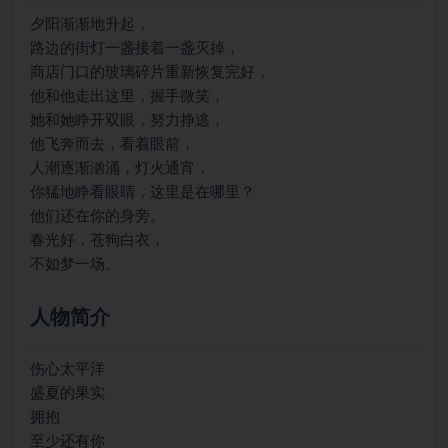
夕阳渐渐地升起，
路边的街灯一盏接着一盏灭掉，
商店门口的玻璃碎片重新恢复完好，
他和他走出这里，握手微笑，
她和她睁开双眼，努力挣逃，
他飞奔而去，看着眼前，
人潮逐渐汹涌，灯火通宵，
你猛地睁看眼睛，这里是在哪里？
他们还在你的身旁。
春光好，苍狗白衣，
不如梦一场。
人物简介
伤心太平洋
盛夏的果实
拥抱
至少还有你