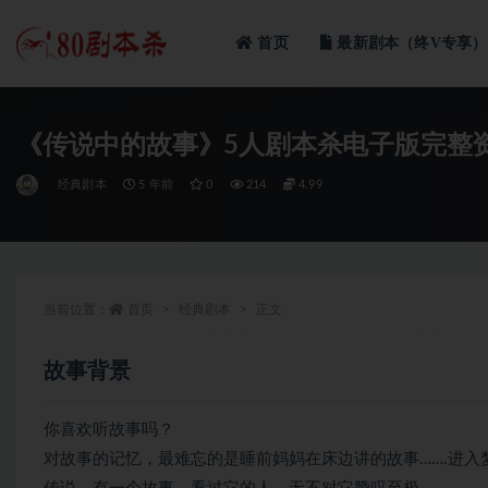
首页
最新剧本（终V专享）
全部
《传说中的故事》5人剧本杀电子版完整
经典剧本
5 年前
0
214
4.99
当前位置：
首页
经典剧本
正文
故事背景
你喜欢听故事吗？
对故事的记忆，最难忘的是睡前妈妈在床边讲的故事…….进入