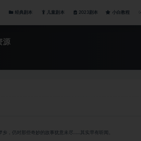
经典剧本
儿童剧本
小白教程
2023剧本
资源
梦乡，仍对那些奇妙的故事犹意未尽……其实早有听闻。