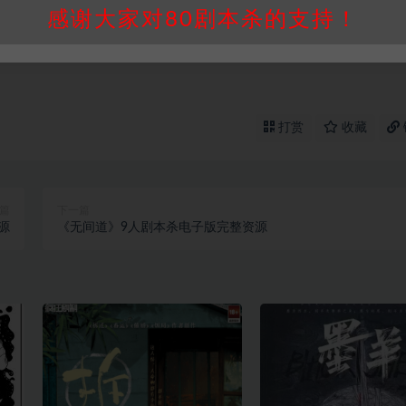
通知！
感谢大家对80剧本杀的支持！
打赏
收藏
篇
下一篇
源
《无间道》9人剧本杀电子版完整资源