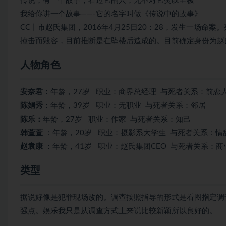
传说，有一个故事，看过它的人，无不对它赞叹至极
我给你讲一个故事——-它的名字叫做《传说中的故事》
CC丨市赵氏集团，2016年4月25日20：28，发生一场命案。
撞击而毁容，目前推断是在坠楼后造成的。目前确定身份为赵
人物角色
安奈君：
年龄，27岁 职业：商界总经理 与死者关系：前恋
陈娟秀
：年龄，39岁 职业：无职业 与死者关系：邻居
陈乐：
年龄，27岁 职业：作家 与死者关系：知己
韩萱萱
：年龄，20岁 职业：摄影系大学生 与死者关系：情
赵袁康
：年龄，41岁 职业：赵氏集团CEO 与死者关系：商
类型
据说好像是犯罪现场改的。调查按照指导的形式是看图指定调
强点。娱乐我只是从调查方式上来说比较新颖所以良好的。