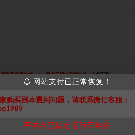
接请联系客服补发！！！网盘不限速下载神器→
点此下载
←
网站支付已正常恢复！
个人整理而来，仅供学习研究使用，请勿用于商业用途!任何人访问、
并同意受本条约约束，并遵守所有适用的法律法规。
家购买剧本遇到问题，请联系微信客服：
属于机关版权或权利人。如有侵权，请发邮件通知并提供相关证实资
我们将会在三天内下架相关剧本攻略。
aq1989
，本站积分为本站收取的赞助费，用于本站整理资料的时间成本及网
平本台已稳定运行五年多
买使用引起的任何行为和纠纷，本站概不承担任何责任。未经许可的