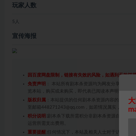
玩家人数
5人
宣传海报
因百度网盘限制，链接有失效的风险，如遇到无效链
免责声明
： 本站所有剧本杀资源均为网友分享投稿+
览本站，购买或未购买，即代表已阅读本声明，理解
大
版权归属
：本站提供的任何剧本杀资源内容的版权均
至邮箱448271243@qq.com，如若情况属实，
m
积分说明
∶剧本杀下载所需积分非剧本杀资源自身价值
运营所需支出费用。
重要提醒
∶任何情况下，本站及相关人士对于访问或购