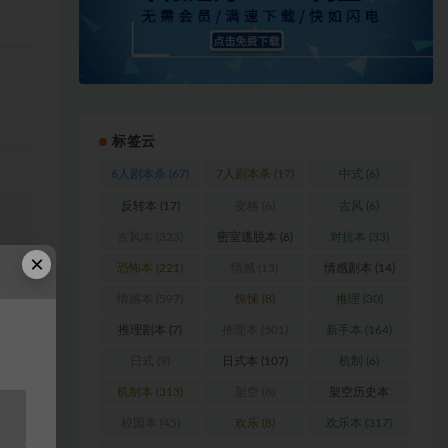
标签云
6人剧本杀
(67)
7人剧本杀
(17)
中式
(6)
反转本
(17)
变格
(6)
古风
(6)
古风本
(323)
密室逃脱本
(6)
对抗本
(33)
×
恐怖本
(221)
情感
(15)
情感剧本
(14)
浏
情感本
(597)
惊悚
(8)
推理
(30)
料
推理剧本
(7)
推理本
(501)
新手本
(164)
日式
(9)
日式本
(107)
机制
(6)
站
机制本
(313)
架空
(8)
架空历史本
(102)
校园本
(45)
欢乐
(8)
欢乐本
(317)