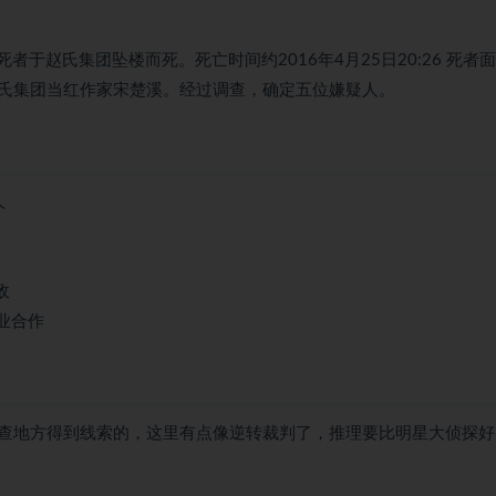
死者于赵氏集团坠楼而死。死亡时间约2016年4月25日20:26 死者
氏集团当红作家宋楚溪。经过调查，确定五位嫌疑人。
人
敌
业合作
查地方得到线索的，这里有点像逆转裁判了，推理要比明星大侦探好