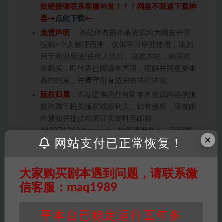
效链接请联系客服补发！！！网盘不限速下载神
器→
点此下载
←
免责声明
： 本站所有剧本杀资源均为网友分享
投稿+个人整理而来，仅供学习研究使用，请勿
用于商业用途!任何人访问、浏览本站，购买或
未购买，即代表已阅读本声明，理解并同意受本
条约约束，并遵守所有适用的法律法规。
版权归属
：本站提供的任何剧本杀资源内容的版
权均属于机关版权或权利人。如有侵权，请发邮
件通知并提供相关证实资料至邮箱
448271243@qq.com，如若情况属实，我们将
×
网站支付已正常恢复！
会在三天内下架相关剧本攻略。
积分说明
∶剧本杀下载所需积分非剧本杀资源自
身价值，本站积分为本站收取的赞助费，用于本
大家购买剧本遇到问题，请联系微
站整理资料的时间成本及网站运营所需支出费
信客服：maq1989
用。
重要提醒
∶任何情况下，本站及相关人士对于访
平本台已稳定运行五年多
问或购买使用引起的任何行为和纠纷，本站概不