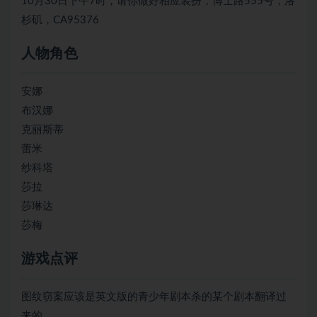
10月30日下午7时，请你做好相应装扮，博士路555号，洛
杉矶，CA95376
人物角色
安娜
布汉娜
克丽斯蒂
蕾米
纱科塔
莎拉
莎琳达
莎梅
游戏点评
图纹窃案应该是英文版的青少年剧本杀的某个剧本翻译过
来的。