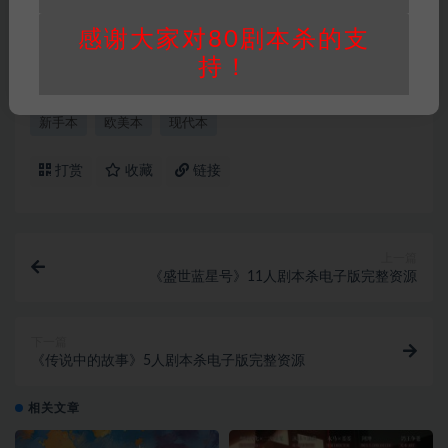
承担任何责任。未经许可的【搬运】和【账号共
感谢大家对80剧本杀的支
享】可能会被取消VIP，恕不另行通知！
持！
新手本
欧美本
现代本
打赏
收藏
链接
上一篇
《盛世蓝星号》11人剧本杀电子版完整资源
下一篇
《传说中的故事》5人剧本杀电子版完整资源
相关文章