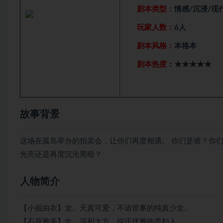
剧本类型：
情感/沉浸/现
玩家人数：
6人
剧本风格：
本格本
剧本热度：
★★★★★
故事背景
这场在孤岛举办的拍卖会，让你们再度相遇。 你们是谁？你
光亮还是再度沉沦黑暗？
人物简介
【小掘由衣】女。天真可爱，不谙世事的纯真少女。
【石原雅美】女。温和大方，端庄优雅的贵妇人。