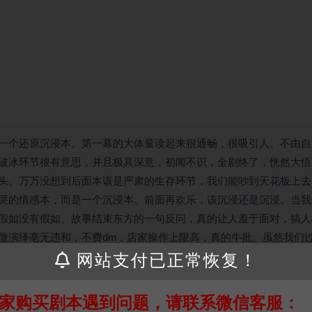
一个还原沉浸本。第一幕的大体量读起来很通畅，很吸引人。不由自
破冰环节很有意思，并且极具深意，初闻不识，全剧终了，恍然大悟
头。万万没想到后面本该是严肃的生存环节，我们能吵到天花板上去
哭的情感本，而是一个沉浸本。前面再欢乐，该沉浸还是沉浸。当我
假如没有假如。故事结束东方的一句反问，真的让人羞于面对，搞人
微演绎亳无违和，不费dm，店家操作上限高，真的牛批。虽然我们
万人？
网站支付已正常恢复！
家购买剧本遇到问题，请联系微信客服：