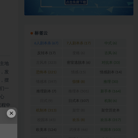
标签云
6人剧本杀
(67)
7人剧本杀
(17)
中式
(6)
反转本
(17)
变格
(6)
古风
(6)
古风本
(323)
密室逃脱本
(6)
对抗本
(33)
主地
，发
恐怖本
(221)
情感
(15)
情感剧本
(14)
，摆
情感本
(597)
惊悚
(8)
推理
(30)
们一
推理剧本
(7)
推理本
(501)
新手本
(164)
心
日式
(9)
日式本
(107)
机制
(6)
过程中
机制本
(313)
架空
(8)
架空历史本
×
(102)
校园本
(45)
欢乐
(8)
欢乐本
(317)
欧美本
(124)
武侠本
(46)
民国本
(103)