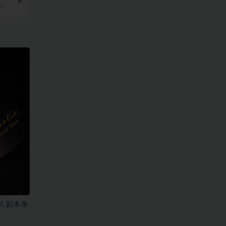
完
人剧本杀