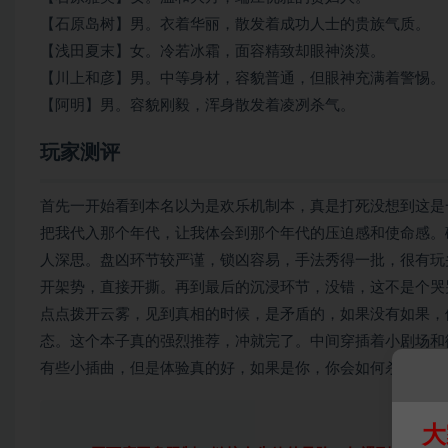
【石原岛树】男。衣着华丽，散发着成功人士的贵族气质。
【浅田夏末】女。冷若冰霜，面容精致却眼神淡漠。
【川上和彦】男。中等身材，容貌普通，但眼神充满着警惕。
【阿明】男。容貌刚毅，浑身散发着凌冽杀气。
玩家测评
首先一开始看到本名以为是欢乐机制本，真是打死没想到这是
把我代入那个年代，让我体会到那个年代的压迫感和使命感。
人深思。盘凶环节较严谨，锁凶容易，手法秀得一批，很有玩
开架势，直接开撕。再到最后的沉浸环节，没错，这不是个哭
点点拨开云雾，见到真相的时候，是矛盾的，如果没有如果，
态。这个本子真的强烈推荐，冲就完了。中间穿插着小剧场和
有些小插曲，但是体验真的好，如果是你，你会如何杀死五百
大