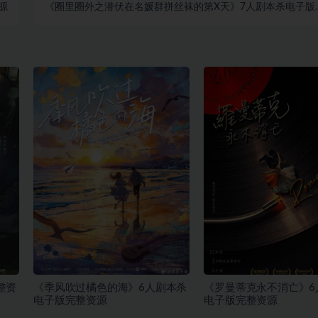
源
《圈里圈外之潜伏在名媛群拼丝袜的第X天》7人剧本杀电子版
整资源
整资
《季风吹过橘色的海》6人剧本杀
《罗曼蒂克永不消亡》6
电子版完整资源
电子版完整资源