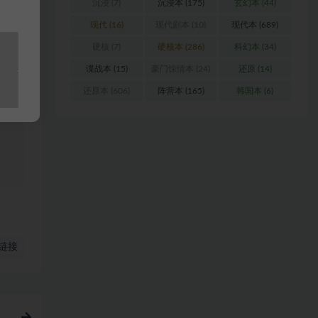
沉浸
(7)
沉浸本
(175)
玄幻本
(44)
浏
现代
(16)
现代剧本
(10)
现代本
(689)
硬核
(7)
硬核本
(286)
科幻本
(34)
料
谍战本
(15)
豪门惊情本
(24)
还原
(14)
还原本
(606)
阵营本
(165)
韩国本
(6)
站
链接