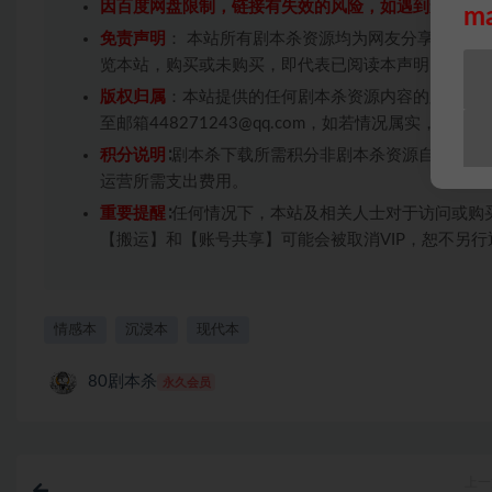
因百度网盘限制，链接有失效的风险，如遇到无效链
m
免责声明
： 本站所有剧本杀资源均为网友分享投稿+
览本站，购买或未购买，即代表已阅读本声明，理解
版权归属
：本站提供的任何剧本杀资源内容的版权均
至邮箱448271243@qq.com，如若情况属实，
积分说明
∶剧本杀下载所需积分非剧本杀资源自身价值
运营所需支出费用。
重要提醒
∶任何情况下，本站及相关人士对于访问或购
【搬运】和【账号共享】可能会被取消VIP，恕不另行
情感本
沉浸本
现代本
80剧本杀
永久会员
上一