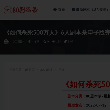
首页
最新剧本（终V专享）
全部
《如何杀死500万人》6人剧本杀电子版
2023剧本
4 年前
0
133
5.99
当前位置：
首页
2023剧本
正文
《如何杀死5
剧本分类：
80剧本杀
>
最
最后发布：
2022-07-12