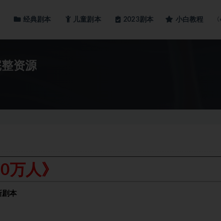
经典剧本
儿童剧本
小白教程
2023剧本
完整资源
00万人》
新剧本