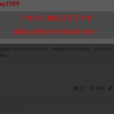
接请联系客服补发！！！网盘不限速下载神器→
点此下载
←
aq1989
个人整理而来，仅供学习研究使用，请勿用于商业用途!任何人访问、
并同意受本条约约束，并遵守所有适用的法律法规。
平本台已稳定运行五年多
属于机关版权或权利人。如有侵权，请发邮件通知并提供相关证实资
我们将会在三天内下架相关剧本攻略。
感谢大家对80剧本杀的支持！
，本站积分为本站收取的赞助费，用于本站整理资料的时间成本及网
买使用引起的任何行为和纠纷，本站概不承担任何责任。未经许可的
通知！
打赏
收藏
篇
下一篇