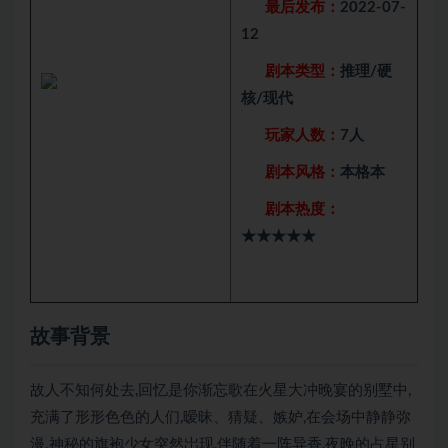
最后发布：
2022-07-
12
剧本类型：
推理/硬
核/现代
玩家人数：
7人
剧本风格：
本格本
剧本热度：
★★★★★
故事背景
故人不知何处去,回忆是你渐忘歌在火星大冲晚宴的别墅中,
充满了形形色色的人们,暧昧、猜疑、嫉妒,在会场中静静弥
漫.神秘的旗袍少女突然岀现,伴随着一阵异香,夜晚的占星别