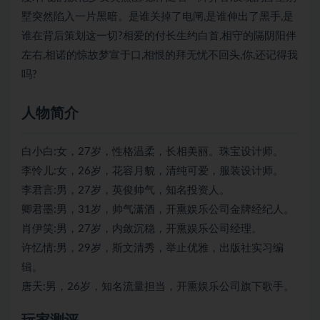
墅突然陷入一片黑暗。是谁关掉了电闸,是谁伸出了黑手,是
谁在背后策划这一切?相爱的付长生约白首,相守的隔阴阳伴
左右,相诺的惊故梦宣于口,相恨的拜无忧不回头,你,还记得我
吗?
人物简介
白小白:女，27岁，性格温柔，长相美丽。珠宝设计师。
李怜儿:女，26岁，花容月貌，清纯可爱，服装设计师。
李君言:男，27岁，英俊帅气，知名投资人。
卿君墨:男，31岁，帅气潇酒，开熏娱乐公司金牌经纪人。
肖伊笑:男，27岁，内敛沉稳，开熏娱乐公司经理。
许忆情:男，29岁，斯文清秀，举止优雅，出版社实习编
辑。
唐天:男，26岁，知名流量担当，开熏娱乐公司旗下歌手。​​​​