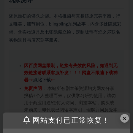
玩家测评
还原最初的谋杀之谜。本格推凶与真相还原完美平衡，行
文唯美，细节到位，blingbling系列故事，内含多处隐藏彩
蛋。含实物道具及七张隐藏立绘，定制版带有焰之扉联名
实物道具与店家刻字服务。
因百度网盘限制，链接有失效的风险，如遇到无
效链接请联系客服补发！！！网盘不限速下载神
器→
点此下载
←
免责声明
： 本站所有剧本杀资源均为网友分享
投稿+个人整理而来，仅供学习研究使用，请勿
用于商业用途!任何人访问、浏览本站，购买或
未购买，即代表已阅读本声明，理解并同意受本
×
条约约束，并遵守所有适用的法律法规。
网站支付已正常恢复！
版权归属
：本站提供的任何剧本杀资源内容的版
权均属于机关版权或权利人。如有侵权，请发邮