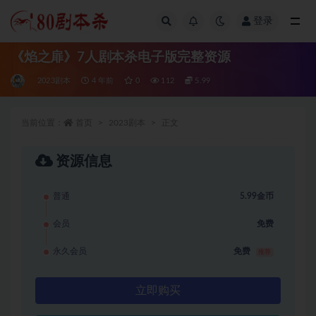
登录
全部
《焰之扉》7人剧本杀电子版完整资源
2023剧本
4 年前
0
112
5.99
当前位置：
首页
2023剧本
正文
资源信息
普通
5.99金币
会员
免费
永久会员
免费
推荐
立即购买