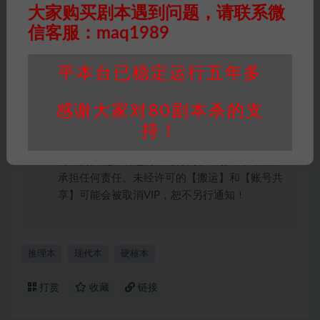
大家购买剧本遇到问题，请联系微
件通知并提供相关证实资料至邮箱
信客服：maq1989
448271243@qq.com，如若情况属实，我们将
会在三天内下架相关剧本攻略。
平本台已稳定运行五年多
积分说明
∶剧本杀下载所需积分非剧本杀资源自
身价值，本站积分为本站收取的赞助费，用于本
站整理资料的时间成本及网站运营所需支出费
感谢大家对80剧本杀的支
用。
持！
重要提醒
∶任何情况下，本站及相关人士对于访
问或购买使用引起的任何行为和纠纷，本站概不
承担任何责任。未经许可的【搬运】和【账号共
享】可能会被取消VIP，恕不另行通知！
推理本
现代本
硬核本
打赏
收藏
链接