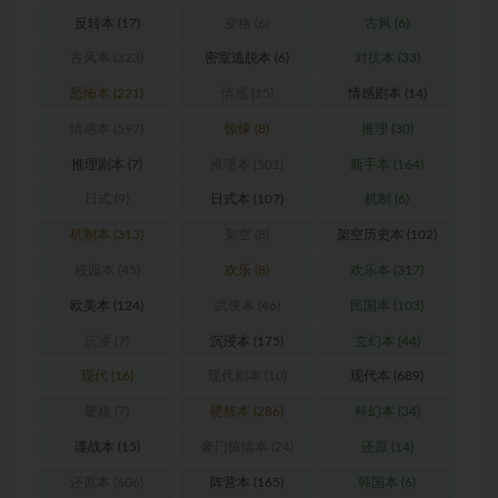
反转本
(17)
变格
(6)
古风
(6)
古风本
(323)
密室逃脱本
(6)
对抗本
(33)
恐怖本
(221)
情感
(15)
情感剧本
(14)
情感本
(597)
惊悚
(8)
推理
(30)
推理剧本
(7)
推理本
(501)
新手本
(164)
日式
(9)
日式本
(107)
机制
(6)
机制本
(313)
架空
(8)
架空历史本
(102)
校园本
(45)
欢乐
(8)
欢乐本
(317)
欧美本
(124)
武侠本
(46)
民国本
(103)
沉浸
(7)
沉浸本
(175)
玄幻本
(44)
现代
(16)
现代剧本
(10)
现代本
(689)
硬核
(7)
硬核本
(286)
科幻本
(34)
谍战本
(15)
豪门惊情本
(24)
还原
(14)
还原本
(606)
阵营本
(165)
韩国本
(6)