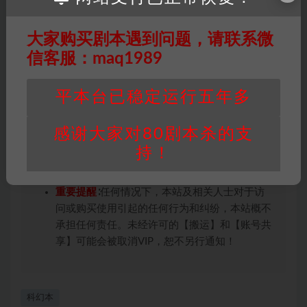
未购买，即代表已阅读本声明，理解并同意受本
条约约束，并遵守所有适用的法律法规。
大家购买剧本遇到问题，请联系微
版权归属
：本站提供的任何剧本杀资源内容的版
权均属于机关版权或权利人。如有侵权，请发邮
信客服：maq1989
件通知并提供相关证实资料至邮箱
448271243@qq.com，如若情况属实，我们将
平本台已稳定运行五年多
会在三天内下架相关剧本攻略。
积分说明
∶剧本杀下载所需积分非剧本杀资源自
感谢大家对80剧本杀的支
身价值，本站积分为本站收取的赞助费，用于本
持！
站整理资料的时间成本及网站运营所需支出费
用。
重要提醒
∶任何情况下，本站及相关人士对于访
问或购买使用引起的任何行为和纠纷，本站概不
承担任何责任。未经许可的【搬运】和【账号共
享】可能会被取消VIP，恕不另行通知！
科幻本