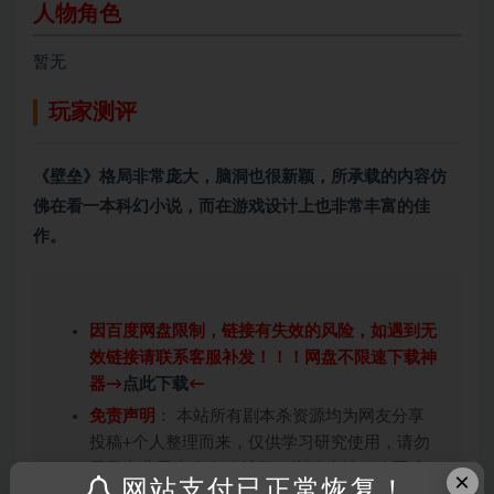
人物角色
暂无
玩家测评
《壁垒》格局非常庞大，脑洞也很新颖，所承载的内容仿
佛在看一本科幻小说，而在游戏设计上也非常丰富的佳
作。
因百度网盘限制，链接有失效的风险，如遇到无
效链接请联系客服补发！！！网盘不限速下载神
器→
点此下载
←
免责声明
： 本站所有剧本杀资源均为网友分享
投稿+个人整理而来，仅供学习研究使用，请勿
用于商业用途!任何人访问、浏览本站，购买或
×
网站支付已正常恢复！