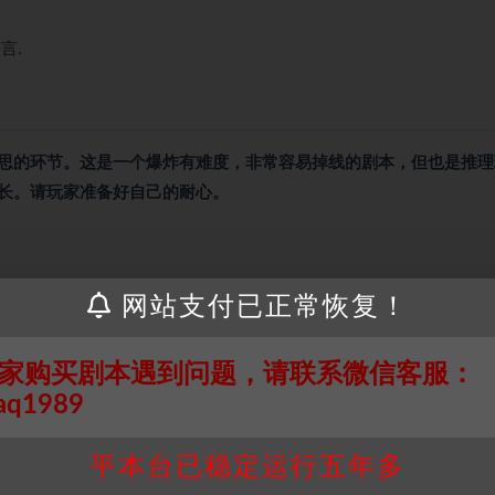
言.
思的环节。这是一个爆炸有难度，非常容易掉线的剧本，但也是推理
长。请玩家准备好自己的耐心。
接请联系客服补发！！！网盘不限速下载神器→
点此下载
←
网站支付已正常恢复！
个人整理而来，仅供学习研究使用，请勿用于商业用途!任何人访问、
并同意受本条约约束，并遵守所有适用的法律法规。
家购买剧本遇到问题，请联系微信客服：
属于机关版权或权利人。如有侵权，请发邮件通知并提供相关证实资
aq1989
我们将会在三天内下架相关剧本攻略。
，本站积分为本站收取的赞助费，用于本站整理资料的时间成本及网
平本台已稳定运行五年多