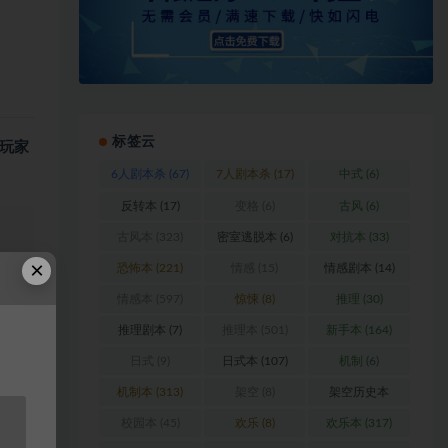
标签云
玩家
6人剧本杀
(67)
7人剧本杀
(17)
中式
(6)
反转本
(17)
变格
(6)
古风
(6)
古风本
(323)
密室逃脱本
(6)
对抗本
(33)
×
恐怖本
(221)
情感
(15)
情感剧本
(14)
浏
情感本
(597)
惊悚
(8)
推理
(30)
推理剧本
(7)
推理本
(501)
新手本
(164)
料
日式
(9)
日式本
(107)
机制
(6)
机制本
(313)
架空
(8)
架空历史本
站
(102)
校园本
(45)
欢乐
(8)
欢乐本
(317)