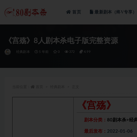
首页
最新剧本（终V专享）
全部
《宫殇》8人剧本杀电子版完整资源
经典剧本
5 年前
0
372
4.99
当前位置：
首页
经典剧本
正文
《宫殇》
剧本分类：
80剧本杀
>
经
最后发布：
2022-01-06