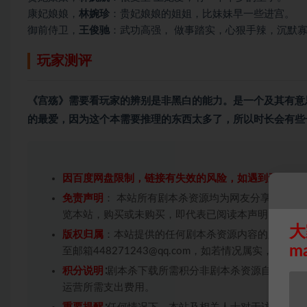
康妃娘娘，
林婉珍
：贵妃娘娘的姐姐，比妹妹早一些进宫。
御前侍卫，
王俊驰
：武功高强， 做事踏实，心狠手辣，沉默寡
玩家测评
《宫殇》需要看玩家的辨别是非黑白的能力。是一个及其有意
的最爱，因为这个本需要推理的东西太多了，所以时长会有些
因百度网盘限制，链接有失效的风险，如遇到无效链
免责声明
： 本站所有剧本杀资源均为网友分享投稿+
览本站，购买或未购买，即代表已阅读本声明，理解
大
版权归属
：本站提供的任何剧本杀资源内容的版权均
m
至邮箱448271243@qq.com，如若情况属实，
积分说明
∶剧本杀下载所需积分非剧本杀资源自身价值
运营所需支出费用。