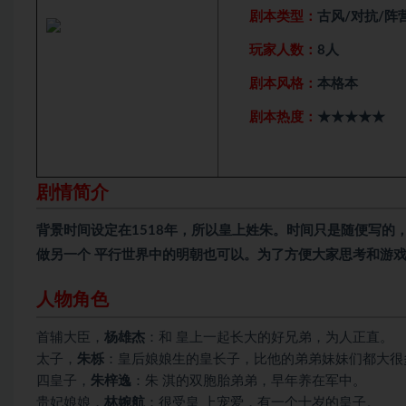
剧本类型：
古风/对抗/阵
玩家人数：
8人
剧本风格：
本格本
剧本热度：
★★★★★
剧情简介
背景时间设定在1518年，所以皇上姓朱。时间只是随便写的
做另一个 平行世界中的明朝也可以。为了方便大家思考和游戏
人物角色
首辅大臣，
杨雄杰
：和 皇上一起长大的好兄弟，为人正直。
太子，
朱栎
：皇后娘娘生的皇长子，比他的弟弟妹妹们都大很
四皇子，
朱梓逸
：朱 淇的双胞胎弟弟，早年养在军中。
贵妃娘娘，
林婉航
：很受皇 上宠爱，有一个十岁的皇子。