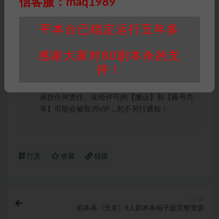
信客服：maq1989
会在三天内下架相关剧本攻略。
积分说明
∶剧本杀下载所需积分非剧本杀资源自
平本台已稳定运行五年多
身价值，本站积分为本站收取的赞助费，用于本
站整理资料的时间成本及网站运营所需支出费
感谢大家对80剧本杀的支
用。
持！
重要提醒
∶任何情况下，本站及相关人士对于访
问或购买使用引起的任何行为和纠纷，本站概不
承担任何责任。未经许可的【搬运】和【账号共
享】可能会被取消VIP，恕不另行通知！
打赏
收藏
链接
上一篇
剧本杀《无名》6人剧本杀电子版完整资源