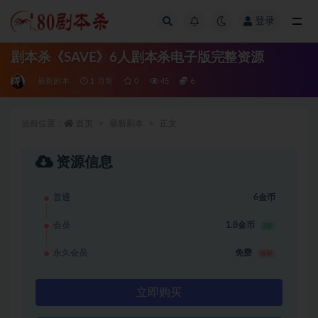
登录
全部
剧本杀《SAVE》6人剧本杀电子版完整资源
最新剧本
1 月前
0
45
6
当前位置：
首页
最新剧本
正文
资源信息
普通
6金币
会员
1.8金币
3折
永久会员
免费
推荐
立即购买