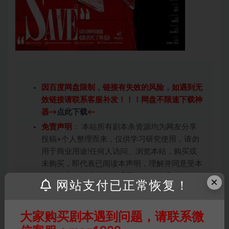
因百度网盘限制，链接有失效的风险，如遇到无
效链接请联系客服补发！！！网盘不限速下载神
器→
点此下载
←
免责声明
： 本站所有剧本杀资源均为网友分享
投稿+个人整理而来，仅供学习研究使用，请勿
用于商业用途!任何人访问、浏览本站，购买或
未购买，即代表已阅读本声明，理解并同意受本
条约约束，并遵守所有适用的法律法规。
×
网站支付已正常恢复！
版权归属
：本站提供的任何剧本杀资源内容的版
权均属于机关版权或权利人。如有侵权，请发邮
大家购买剧本遇到问题，请联系微
件通知并提供相关证实资料至邮箱
448271243@qq.com，如若情况属实，我们将