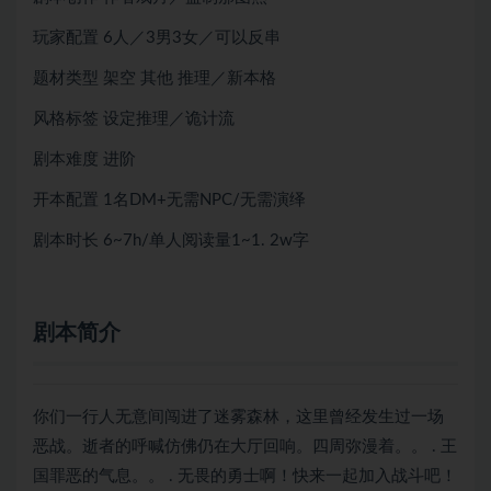
玩家配置 6人／3男3女／可以反串
题材类型 架空 其他 推理／新本格
风格标签 设定推理／诡计流
剧本难度 进阶
开本配置 1名DM+无需NPC/无需演绎
剧本时长 6~7h/单人阅读量1~1. 2w字
剧本简介
你们一行人无意间闯进了迷雾森林，这里曾经发生过一场
恶战。逝者的呼喊仿佛仍在大厅回响。四周弥漫着。。 . 王
国罪恶的气息。。 . 无畏的勇士啊！快来一起加入战斗吧！