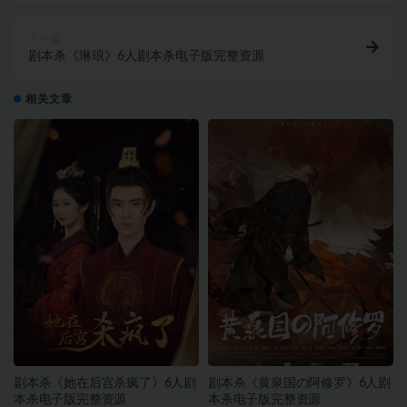
下一篇
剧本杀《琳琅》6人剧本杀电子版完整资源
相关文章
剧本杀《她在后宫杀疯了》6人剧
剧本杀《黄泉国の阿修罗》6人剧
本杀电子版完整资源
本杀电子版完整资源