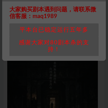
剧本整体是个很特别的热血群像故事，没有吵架没有背
大家购买剧本遇到问题，请联系微
刺，大家目标一致抱团取暖。世界观挺新颖的，需要带点
信客服：maq1989
脑子理解设定，不然容易懵。流程确实长，但如果你能吃
透自己的线，并且不介意和其他人的故事稍微有点各玩各
平本台已稳定运行五年多
的，那沉浸进去的体验感会很足。原玉这个角色，理解门
槛有点高，但一旦代入了，后劲非常大。
感谢大家对80剧本杀的支
持！