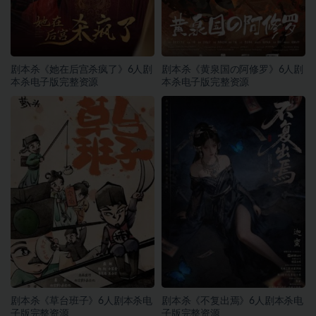
剧本杀《她在后宫杀疯了》6人剧
剧本杀《黄泉国の阿修罗》6人剧
本杀电子版完整资源
本杀电子版完整资源
剧本杀《草台班子》6人剧本杀电
剧本杀《不复出焉》6人剧本杀电
子版完整资源
子版完整资源