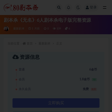
登录
全部
剧本杀《无名》6人剧本杀电子版完整资源
最新剧本
1 月前
0
109
6
当前位置：
首页
最新剧本
正文
资源信息
普通
6金币
会员
1.8金币
3折
永久会员
免费
推荐
立即购买