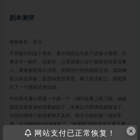
剧本测评
体验角色：原玉
开局被分到这个角色，看介绍还以为是个边缘小透明。结
果本子一翻开，好家伙，心里揣着八百个秘密还得装没事
人，看谁都觉得在演我。前期他们热热闹闹互动，我就搁
那儿独自美丽，盘逻辑盘世界观，脑子就没歇过，感觉跟
打了一个硬核还原似的。
中后期专属小黑屋一个接一个，NPC轮番上阵刀我。妹妹
那段音频直接给我整破防了，本来以为爱情线就够顶了，
没想到亲情刀来得更猝不及防。和大小姐的每一场对手
戏，台词都快刻进DNA里了，“利用我”那段真的又痛又爽，
×
网站支付已正常恢复！
纯爱战士应声倒地。