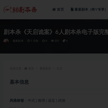
首页
最新剧本（终V专享）
全部
剧本杀《天启诡案》6人剧本杀电子版完
最新剧本
7 月前
0
255
6
当前位置：
首页
最新剧本
正文
基本信息
风格标签
：中式 | 推理 | 设定 | 武侠