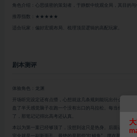
角色介绍：心思缜密的策划者，于静默中统观全局，其目的与
推荐指数：★★★★★
适合玩家：偏好宏观布局、梳理顶层逻辑的高配玩家。
剧本测评
体验角色：龙渊
开场听完设定还有点懵，心想就这几条规则能玩出什么花。结果
盘了半天感觉脑子在跑一个没有出口的马拉松。每当你觉得找
了，那笔记记得比高考还认真。
大
本以为第一案已经够顶了，没想到这只是热身。后面进入“3×
m
完全就是一副新面孔。最绝的是那些“红鲱鱼”，摆在那里诱