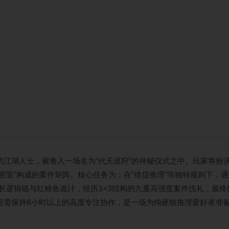
的江湖人士，被卷入一场名为“代天巡狩”的神秘仪式之中。玩家将扮
密室”构成的案件矩阵。核心任务为：在“借贷推理”等独特规则下，
长逻辑链与红鲱鱼诡计，经历3×3结构的九重高强度案件洗礼，最终
全程需保持8小时以上的高度专注协作，是一场为纯硬核推理爱好者准