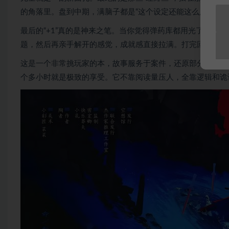
的角落里。盘到中期，满脑子都是“这个设定还能这么用？”。
最后的“+1”真的是神来之笔。当你觉得弹药库都用光了，作
题，然后再亲手解开的感觉，成就感直接拉满。打完回头再看
这是一个非常挑玩家的本，故事服务于案件，还原部分基本白
个多小时就是极致的享受。它不靠阅读量压人，全靠逻辑和诡