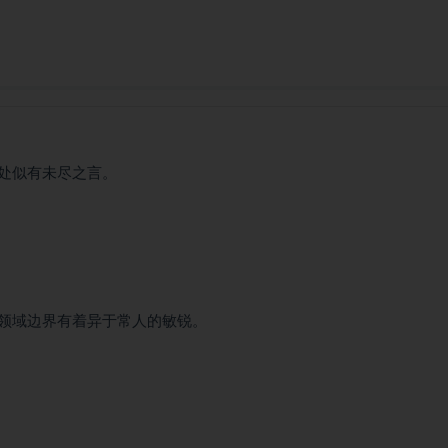
处似有未尽之言。
领域边界有着异于常人的敏锐。