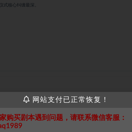
仪式核心纠缠最深。
第一个案子直接给我干沉默了，什么A杀B、B杀C、C杀A的死亡循
网站支付已正常恢复！
到一条路，立刻就有新的悖论跳出来堵死。我们车上的推土机们眼睛
家购买剧本遇到问题，请联系微信客服：
3”的节奏，感觉就像在拧一个逻辑魔方。同一个案子，换一个条件再
aq1989
惑你跳坑，等你费老大劲爬出来才发现，真解就在坑边上一个你从来没