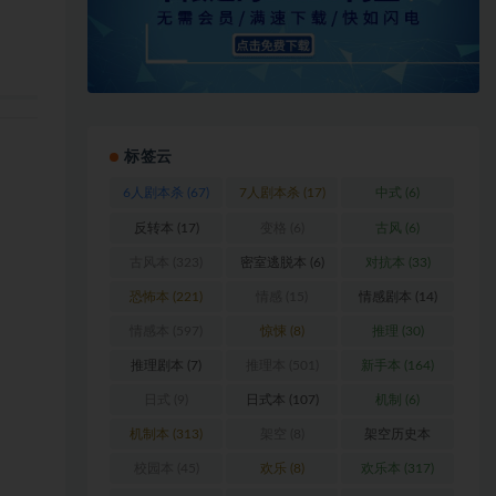
标签云
6人剧本杀
(67)
7人剧本杀
(17)
中式
(6)
反转本
(17)
变格
(6)
古风
(6)
古风本
(323)
密室逃脱本
(6)
对抗本
(33)
恐怖本
(221)
情感
(15)
情感剧本
(14)
情感本
(597)
惊悚
(8)
推理
(30)
推理剧本
(7)
推理本
(501)
新手本
(164)
日式
(9)
日式本
(107)
机制
(6)
机制本
(313)
架空
(8)
架空历史本
(102)
校园本
(45)
欢乐
(8)
欢乐本
(317)