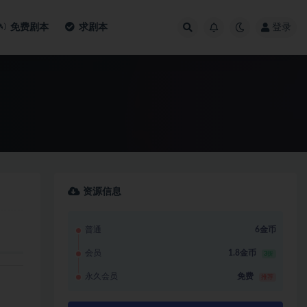
免费剧本
求剧本
登录
资源信息
普通
6金币
会员
1.8金币
3折
永久会员
免费
推荐