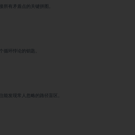
接所有矛盾点的关键拼图。
个循环悖论的钥匙。
往能发现常人忽略的路径盲区。