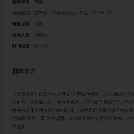
剧本作者
：陶者
发行团队
：空想馆、杰作家推理工作室 （2026-01）
难度系数
：高阶
组局人数
：3男3女
时间设定
：8+小时
剧本简介
《天启诡案》以架空中式世界“天启城”为舞台，六名因故失忆
名角色，依托简洁统一的公共视角，直面由“三重循环”与“悖论
解并极致化复用有限的领域设定，破解表层谜面下环环相扣的
那隐藏的“第十重”终极谜题，完成对全部悖论的闭环解答。
维盛宴。