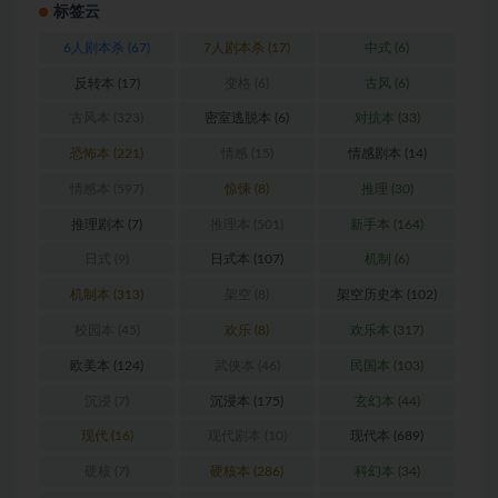
标签云
6人剧本杀
(67)
7人剧本杀
(17)
中式
(6)
反转本
(17)
变格
(6)
古风
(6)
古风本
(323)
密室逃脱本
(6)
对抗本
(33)
恐怖本
(221)
情感
(15)
情感剧本
(14)
情感本
(597)
惊悚
(8)
推理
(30)
推理剧本
(7)
推理本
(501)
新手本
(164)
日式
(9)
日式本
(107)
机制
(6)
机制本
(313)
架空
(8)
架空历史本
(102)
校园本
(45)
欢乐
(8)
欢乐本
(317)
欧美本
(124)
武侠本
(46)
民国本
(103)
沉浸
(7)
沉浸本
(175)
玄幻本
(44)
现代
(16)
现代剧本
(10)
现代本
(689)
硬核
(7)
硬核本
(286)
科幻本
(34)