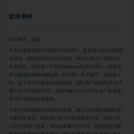
剧本测评
体验角色：越前
开局心测题居然不问星座不问MBTI，直接甩法律伦理情境
选择题，瞬间梦回司法考试现场。本以为要当个无情的法
条复读机，结果第一个密室就被npc的演绎刀到——死者临
终前攥着的婚戒内侧刻着《民法典》条文编号，当场破大
防。盘手法时车友疯狂画动线图，我盯着尸检报告里“左手
握判决书”的细节发呆，突然理解为什么DM说这个角色需
要理性与感性反复横跳。
中期还原阶段像在拆套娃式叙诡，每次以为摸到真相时就
会翻出新身份。特别某个全员共享视角的片段，明明六本
日记记录同个场景，读出来却像平行时空。最绝的是音频