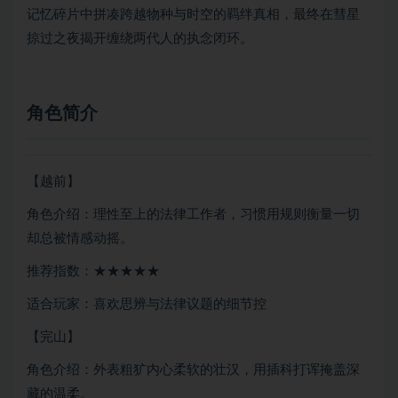
记忆碎片中拼凑跨越物种与时空的羁绊真相，最终在彗星
掠过之夜揭开缠绕两代人的执念闭环。
角色简介
【越前】
角色介绍：理性至上的法律工作者，习惯用规则衡量一切
却总被情感动摇。
推荐指数：★★★★★
适合玩家：喜欢思辨与法律议题的细节控
【完山】
角色介绍：外表粗犷内心柔软的壮汉，用插科打诨掩盖深
藏的温柔。