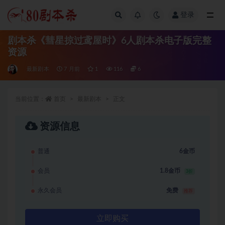
登录
全部
剧本杀《彗星掠过鸢屋时》6人剧本杀电子版完整
资源
最新剧本
7 月前
1
116
6
当前位置：
首页
最新剧本
正文
资源信息
普通
6金币
会员
1.8金币
3折
永久会员
免费
推荐
立即购买