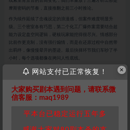
线索里背景音的音高变化，我们车重放了三遍才听出那是
摩斯密码的节奏，直接推翻之前三小时推论。
作为续作延续了念魂设定的浪漫感，但案件难度明显升
级。三个密室各有巧思，第二个化工厂爆炸案需要结合超
能力设定盘空间逻辑，硬核玩家能挖得很尽兴。情感部分
比前作更克制，没有强行煽情，而是在还原过程中自然带
出羁绊，像慢慢晕开的墨迹。最后抉择环节我们车吵了半
小时，每个选项都像在拷问人性底线。
×
网站支付已正常恢复！
大家购买剧本遇到问题，请联系微
信客服：maq1989
平本台已稳定运行五年多
感谢大家对80剧本杀的支