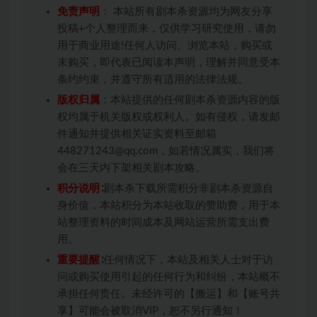
免责声明
： 本站所有剧本杀资源均为网友分享
投稿+个人整理而来，仅供学习研究使用，请勿
用于商业用途!任何人访问、浏览本站，购买或
未购买，即代表已阅读本声明，理解并同意受本
条约约束，并遵守所有适用的法律法规。
版权归属
：本站提供的任何剧本杀资源内容的版
权均属于机关版权或权利人。如有侵权，请发邮
件通知并提供相关证实资料至邮箱
448271243@qq.com，如若情况属实，我们将
会在三天内下架相关剧本攻略。
积分说明
∶剧本杀下载所需积分非剧本杀资源自
身价值，本站积分为本站收取的赞助费，用于本
站整理资料的时间成本及网站运营所需支出费
用。
重要提醒
∶任何情况下，本站及相关人士对于访
问或购买使用引起的任何行为和纠纷，本站概不
承担任何责任。未经许可的【搬运】和【账号共
享】可能会被取消VIP，恕不另行通知！