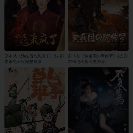
剧本杀《她在后宫杀疯了》6人剧
剧本杀《黄泉国の阿修罗》6人剧
本杀电子版完整资源
本杀电子版完整资源