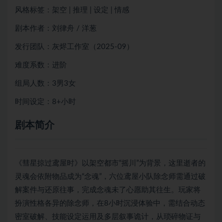
风格标签：架空 | 推理 | 设定 | 情感
剧本作者：刘律舟 / 洋葱
发行团队：灰烬工作室（2025-09）
难度系数：进阶
组局人数：3男3女
时间设定：8+小时
剧本简介
《彗星掠过鸢屋时》以架空都市“摇川”为背景，这里逝者的
灵魂会依附物品成为“念魂”，六位鸢屋小队除念师需通过破
解案件与还原往事，完成念魂未了心愿助其往生。玩家将
扮演性格各异的除念师，在8小时沉浸体验中，需结合动态
密室破解、技能设定运用及多层叙事诡计，从琐碎物证与