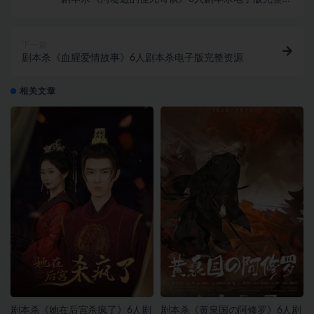
源
下一篇
剧本杀《血腥爱情故事》6人剧本杀电子版完整资源
相关文章
剧本杀《她在后宫杀疯了》6人剧
剧本杀《黄泉国の阿修罗》6人剧