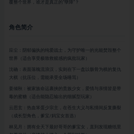
覆整个世界，谁才是真正的”孽障”？
角色简介
应尘：阴郁偏执的纯爱战士，为守护唯一的光能焚毁整个
世界（适合享受极致救赎感的疯批玩家）
沈确：表面落魄流浪汉，实则在下一盘以骸骨为棋的复仇
大棋（抗压位，需能承受全场唾骂）
姜倾秋：被家族命运裹挟的贵族少女，爱情与亲情皆是带
毒的蜜糖（适合能隐忍输出的细腻型玩家）
云思玄：热血笨蛋少宗主，在苍生大义与私情间反复撕裂
（成长型角色，爹宝/妈宝女首选）
林见月：拥有全天下最好哥哥的爹宝女，直到发现糖纸里