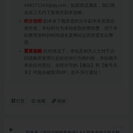
448271243@qq.com，如若情况属实，我们将
会在三天内下架相关剧本攻略。
积分说明
∶剧本杀下载所需积分非剧本杀资源自
身价值，本站积分为本站收取的赞助费，用于本
站整理资料的时间成本及网站运营所需支出费
用。
重要提醒
∶任何情况下，本站及相关人士对于访
问或购买使用引起的任何行为和纠纷，本站概不
承担任何责任。未经许可的【搬运】和【账号共
享】可能会被取消VIP，恕不另行通知！
打赏
收藏
链接
上一篇
剧本杀《河堤边的怪死奇谈》6人剧本杀电子版完整资