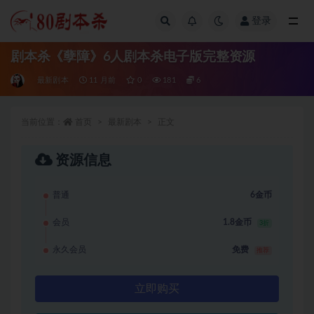
登录
全部
剧本杀《孽障》6人剧本杀电子版完整资源
最新剧本
11 月前
0
181
6
当前位置：
首页
最新剧本
正文
资源信息
普通
6金币
会员
1.8金币
3折
永久会员
免费
推荐
立即购买