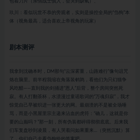
包着刀片（亲情战士慎入，会哭到缺氧）、
玖川：看似玩世不恭的旁观者，实则是操控全局的“刍狗”本
体（视角最高，适合喜欢上帝视角的玩家）
剧本测评
我拿到沈确本时，DM那句“云深雾重，山路难行”像句诅咒
烙在脑里。前半程我缩在角落装鹌鹑，看他们为只幻猫争
风吃醋——直到我的剑捅进“恩人”后背，整个房间突然死
寂。有人打翻茶杯，水渍漫过童谣歌词的“万魂归寂”，我才
惊觉自己早被织进一张更大的网。最崩溃的不是被全场唾
骂，而是小黑屋里宗主递来沾血的虎符：“确儿，这就是你
要的山巅吗？”那一刻，所有伪装都碎得彻彻底底。后来我
们车复盘吵到凌晨，有人哭着问如果重来…（突然沉默）算
了，你们自己去看刍狗给的答案吧。