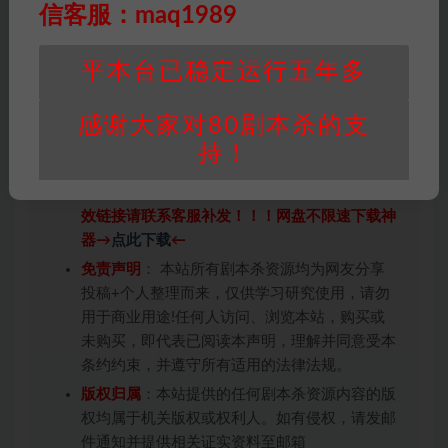
信客服：maq1989
平本台已稳定运行五年多
感谢大家对80剧本杀的支
持！
因百度网盘限制，链接有失效的风险，如遇到无
效链接请联系客服补发！！！网盘不限速下载神
器→
点此下载
←
免责声明
： 本站所有剧本杀资源均为网友分享
投稿+个人整理而来，仅供学习研究使用，请勿
用于商业用途!任何人访问、浏览本站，购买或
未购买，即代表已阅读本声明，理解并同意受本
条约约束，并遵守所有适用的法律法规。
版权归属
：本站提供的任何剧本杀资源内容的版
权均属于机关版权或权利人。如有侵权，请发邮
件通知并提供相关证实资料至邮箱