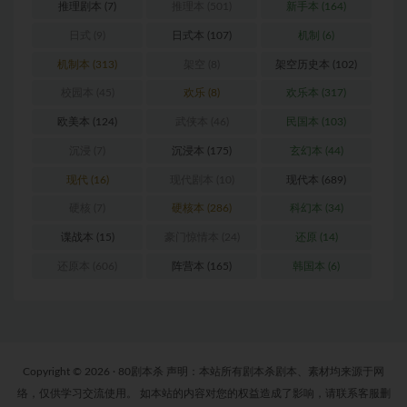
推理剧本
(7)
推理本
(501)
新手本
(164)
日式
(9)
日式本
(107)
机制
(6)
机制本
(313)
架空
(8)
架空历史本
(102)
校园本
(45)
欢乐
(8)
欢乐本
(317)
欧美本
(124)
武侠本
(46)
民国本
(103)
沉浸
(7)
沉浸本
(175)
玄幻本
(44)
现代
(16)
现代剧本
(10)
现代本
(689)
硬核
(7)
硬核本
(286)
科幻本
(34)
谍战本
(15)
豪门惊情本
(24)
还原
(14)
还原本
(606)
阵营本
(165)
韩国本
(6)
Copyright © 2026 · 80剧本杀 声明：本站所有剧本杀剧本、素材均来源于网
络，仅供学习交流使用。 如本站的内容对您的权益造成了影响，请联系客服删