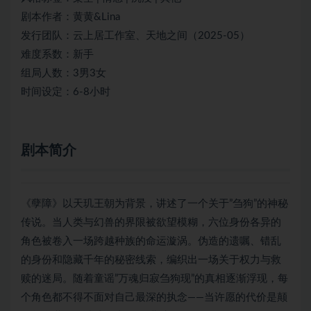
剧本作者：黄黄&Lina
发行团队：云上居工作室、天地之间（2025-05）
难度系数：新手
组局人数：3男3女
时间设定：6-8小时
剧本简介
《孽障》以天玑王朝为背景，讲述了一个关于”刍狗”的神秘
传说。当人类与幻兽的界限被欲望模糊，六位身份各异的
角色被卷入一场跨越种族的命运漩涡。伪造的遗嘱、错乱
的身份和隐藏千年的秘密线索，编织出一场关于权力与救
赎的迷局。随着童谣”万魂归寂刍狗现”的真相逐渐浮现，每
个角色都不得不面对自己最深的执念——当许愿的代价是颠