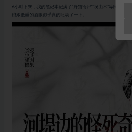
6小时下来，我的笔记本记满了”野猫衔尸””祝由术”等民俗
娘娘低垂的眉眼似乎真的眨动了一下。