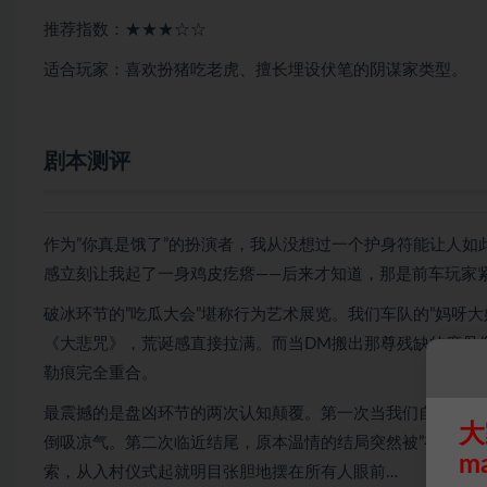
推荐指数：★★★☆☆
适合玩家：喜欢扮猪吃老虎、擅长埋设伏笔的阴谋家类型。
剧本测评
作为”你真是饿了”的扮演者，我从没想过一个护身符能让人
感立刻让我起了一身鸡皮疙瘩——后来才知道，那是前车玩家
破冰环节的”吃瓜大会”堪称行为艺术展览。我们车队的”妈呀大
《大悲咒》，荒诞感直接拉满。而当DM搬出那尊残缺的度母像
勒痕完全重合。
最震撼的是盘凶环节的两次认知颠覆。第一次当我们自信满满
大
倒吸凉气。第二次临近结尾，原本温情的结局突然被”有个人
m
索，从入村仪式起就明目张胆地摆在所有人眼前…