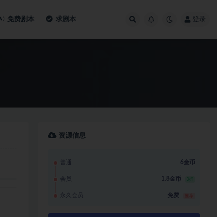
免费剧本
求剧本
登录
资源信息
普通
6金币
会员
1.8金币
3折
永久会员
免费
推荐