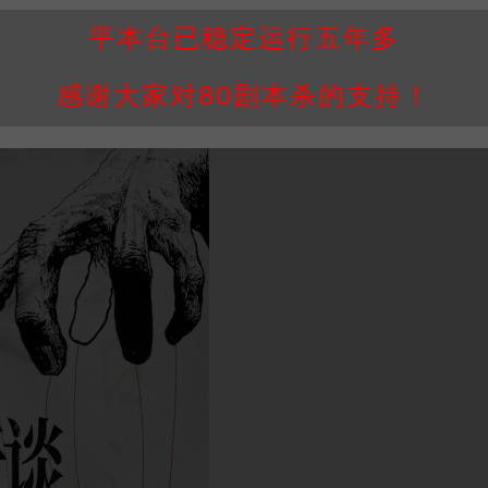
名词，而更难忘的是复盘时DM点燃那柱特制线香的瞬间——青烟缭绕中
平本台已稳定运行五年多
感谢大家对80剧本杀的支持！