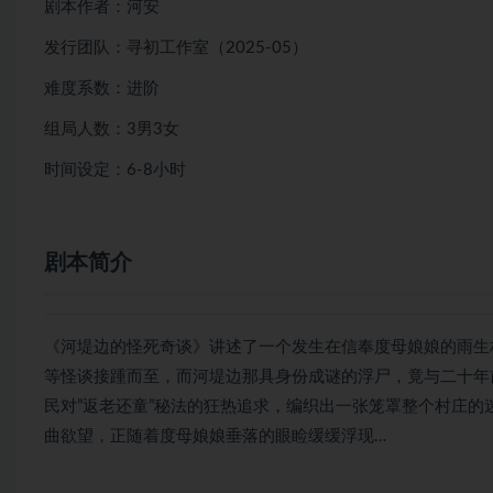
剧本作者：河安
发行团队：寻初工作室（2025-05）
难度系数：进阶
组局人数：3男3女
时间设定：6-8小时
剧本简介
《河堤边的怪死奇谈》讲述了一个发生在信奉度母娘娘的雨生村
等怪谈接踵而至，而河堤边那具身份成谜的浮尸，竟与二十年
民对”返老还童”秘法的狂热追求，编织出一张笼罩整个村庄
曲欲望，正随着度母娘娘垂落的眼睑缓缓浮现…