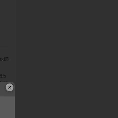
的潮湿
播放
童”
×
全车人
键的线