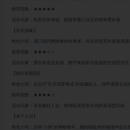
推荐指数：★★★★★
适合玩家：热衷民俗考据、能接受重口设定的猎奇爱好者。
【别太抽象】
角色介绍：满口现代网络梗的外来者，却在祠堂里对着族谱露
推荐指数：★★★☆☆
适合玩家：擅长制造反差感、能平衡喜剧与悬疑的控场型选手
【疯狂星期四】
角色介绍：总念叨”礼拜四要斋戒”的疯癫妇人，指甲缝里永远
推荐指数：★★★★☆
适合玩家：享受癫狂人设、能驾驭高密度台词的表现型玩家。
【有个人叫】
角色介绍：自称”小帅”的神秘青年，腰间钥匙串的碰撞声总在