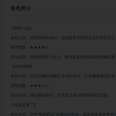
角色简介
【妈呀大姐】
角色介绍：表面哭啼的寡妇，实则是掌控阴间交易的黑市女王
推荐指数：★★★★☆
适合玩家：喜欢暗黑系大女主、能驾驭复杂情感线的戏精玩家
【你好香啊】
角色介绍：总在关键时刻脸红耳赤的弟弟，手里攥着破旧护身
推荐指数：★★★☆☆
适合玩家：擅长捕捉细节、享受禁忌感与背德美的沉浸派。
【你真是饿了】
角色介绍：总把”我奶奶说”挂嘴边的村姑，却在深夜偷偷焚烧