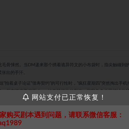
如此毛骨悚然。当DM递来那个绣着诡异符文的小布袋时，指尖触碰到
紧张出的手汗。
姐”拍着桌子论证”借寿契约”的可行性时，”疯狂星期四”突然掏出手机
，所有笑声戛然而止——神像脖颈处的裂痕，和我角色本里描述的”圣
网站支付已正常恢复！
指认凶手时，DM默默推来一叠泛黄的”阴婚证”，那些熟悉的名字让
家购买剧本遇到问题，请联系微信客服：
叫”的尖叫声打断，他颤抖着指出供桌下方暗格里的东西——原来最关
aq1989