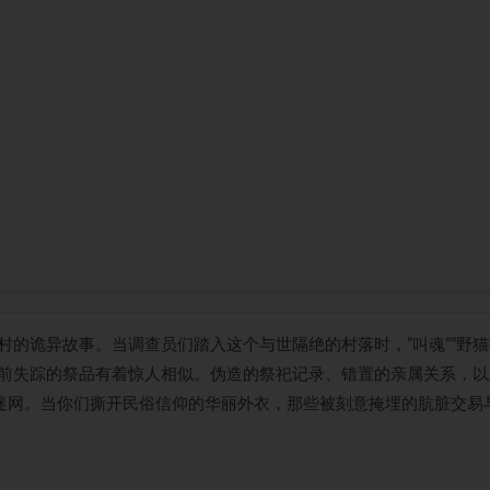
的诡异故事。当调查员们踏入这个与世隔绝的村落时，”叫魂””野猫
前失踪的祭品有着惊人相似。伪造的祭祀记录、错置的亲属关系，以
的迷网。当你们撕开民俗信仰的华丽外衣，那些被刻意掩埋的肮脏交易