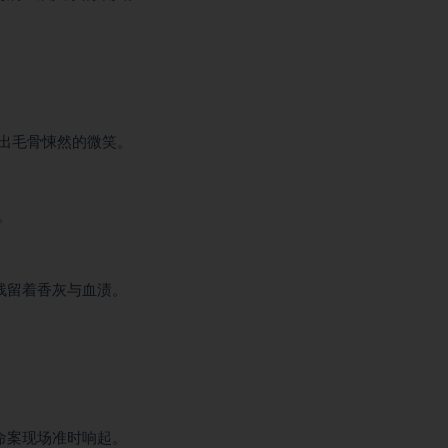
出毛骨悚然的微笑。
。
残留着香灰与血渍。
命案现场准时响起。