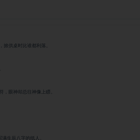
，掀供桌时比谁都利落。
。
符，眼神却总往神像上瞟。
写满生辰八字的纸人。