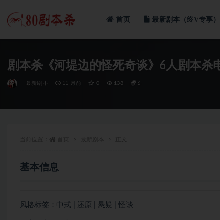
首页
最新剧本（终V专享）
全部
剧本杀《河堤边的怪死奇谈》6人剧本杀
最新剧本
11 月前
0
138
6
当前位置：
首页
最新剧本
正文
基本信息
风格标签：中式 | 还原 | 悬疑 | 怪谈