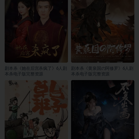
剧本杀《她在后宫杀疯了》6人剧
剧本杀《黄泉国の阿修罗》6人剧
本杀电子版完整资源
本杀电子版完整资源