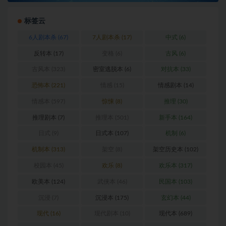
标签云
6人剧本杀
(67)
7人剧本杀
(17)
中式
(6)
反转本
(17)
变格
(6)
古风
(6)
古风本
(323)
密室逃脱本
(6)
对抗本
(33)
恐怖本
(221)
情感
(15)
情感剧本
(14)
情感本
(597)
惊悚
(8)
推理
(30)
推理剧本
(7)
推理本
(501)
新手本
(164)
日式
(9)
日式本
(107)
机制
(6)
机制本
(313)
架空
(8)
架空历史本
(102)
校园本
(45)
欢乐
(8)
欢乐本
(317)
欧美本
(124)
武侠本
(46)
民国本
(103)
沉浸
(7)
沉浸本
(175)
玄幻本
(44)
现代
(16)
现代剧本
(10)
现代本
(689)