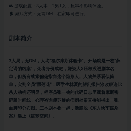
👥 游戏配置：3人本，2男1女，反串不影响体验。
🏠 游戏方式：无需DM，在家即可进行。
剧本简介
3人局，无DM，人均“福尔摩斯体验卡”。开场就是一桩“薛
定谔的凶案”，死者身份成谜，嫌疑人X压根没进剧本名
单，但所有线索偏偏指向这个隐形人。人物关系看似简
单，实则全员“黑莲花”：医学生林夏的解剖报告涂改痕迹比
杀人动机还明显，程序员张一鸣的代码日志里藏着摩斯密
码版时间线，心理咨询师苏黎的病例档案直接能拼出一张
血脚印分布图。三本剧本叠一起，活脱脱《东方快车谋杀
案》遇上《盗梦空间》。