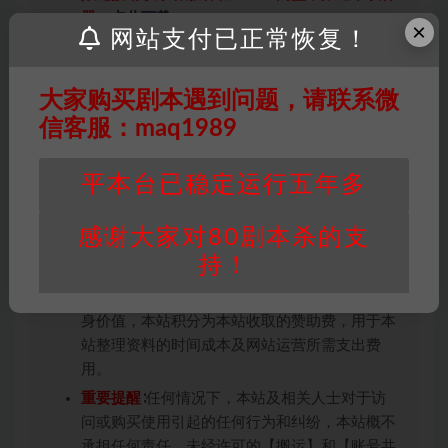
器→
点此下载
←
×
网站支付已正常恢复！
免责声明
： 本站所有剧本杀资源均为网友分享
投稿+个人整理而来，仅供学习研究使用，请勿
用于商业用途!任何人访问、浏览本站，购买或
大家购买剧本遇到问题，请联系微
未购买，即代表已阅读本声明，理解并同意受本
信客服：maq1989
条约约束，并遵守所有适用的法律法规。
版权归属
：本站提供的任何剧本杀资源内容的版
平本台已稳定运行五年多
权均属于机关版权或权利人。如有侵权，请发邮
件通知并提供相关证实资料至邮箱
感谢大家对80剧本杀的支
448271243@qq.com，如若情况属实，我们将
持！
会在三天内下架相关剧本攻略。
积分说明
∶剧本杀下载所需积分非剧本杀资源自
身价值，本站积分为本站收取的赞助费，用于本
站整理资料的时间成本及网站运营所需支出费
用。
重要提醒
∶任何情况下，本站及相关人士对于访
问或购买使用引起的任何行为和纠纷，本站概不
承担任何责任。未经许可的【搬运】和【账号共