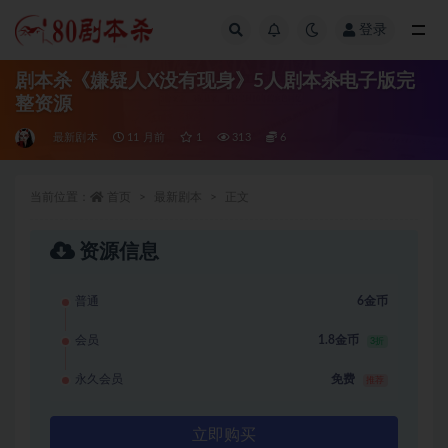
登录
全部
剧本杀《嫌疑人X没有现身》5人剧本杀电子版完
整资源
最新剧本
11 月前
1
313
6
当前位置：
首页
最新剧本
正文
资源信息
普通
6金币
会员
1.8金币
3折
永久会员
免费
推荐
立即购买