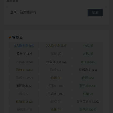
发表回复
登录...
后才能评论
标签云
6人剧本杀
(67)
7人剧本杀
(17)
中式
(6)
反转本
(17)
变格
(6)
古风
(6)
古风本
(323)
密室逃脱本
(6)
对抗本
(33)
恐怖本
(221)
情感
(15)
情感剧本
(14)
情感本
(597)
惊悚
(8)
推理
(30)
推理剧本
(7)
推理本
(501)
新手本
(164)
日式
(9)
日式本
(107)
机制
(6)
机制本
(313)
架空
(8)
架空历史本
(102)
校园本
(45)
欢乐
(8)
欢乐本
(317)