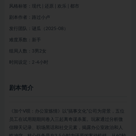
风格标签：现代 | 还原 | 欢乐 | 都市
剧本作者：路过小卢
发行团队：谜瓜（2025-08）
难度系数：新手
组局人数：3男2女
时间设定：2-4小时
剧本简介
《加个V呗：办公室炼情》以“搞事文化”公司为背景，五位
员工在试用期期间卷入三起离奇谋杀案。玩家通过分析微
信聊天记录、职场黑话和社交元素，揭露办公室政治和人
性冲突。核心任务是在3.5小时内还原凶案动机链，从60秒