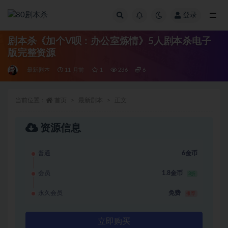
登录
全部
剧本杀《加个V呗：办公室炼情》5人剧本杀电子
版完整资源
最新剧本
11 月前
1
236
6
当前位置：
首页
最新剧本
正文
资源信息
普通
6金币
会员
1.8金币
3折
永久会员
免费
推荐
立即购买