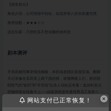
【摸鱼前台】
角色介绍：公司情报中转站，知道所有八卦但装傻充愣。
推荐指数：★★★☆☆
适合玩家：只想吃瓜不想动脑的休闲党
剧本测评
开局就被同事举报信糊脸，本职场老阴比直接笑场。翻聊
天记录像在瓜田里上蹿下跳的猹，谁懂啊家人们，那些阴
阳怪气的”收到”和”辛苦啦”比杀人动机还有毒！盘凶时差点
把咖啡喷在线索卡上——凶器居然是年度优秀员工奖杯？
×
网站支付已正常恢复！
最绝的是核诡埋在加班申请里，表面看是社畜の痛，实际
藏着惊天骗保计划。车友突然喊出”他打卡定位在洗脚城！”