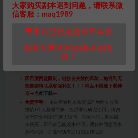
那刻，全员笑到桌子都在震。最后选结局时我们集体选了”
大家购买剧本遇到问题，请联系微
把老板挂路灯”，打工人の复仇爽过吸猫。
信客服：maq1989
作为续作比前作更癫也更爽，八嘎推理部分需要放下脑子
平本台已稳定运行五年多
才能接住梗，但社会人秒懂的职场暗语设计很灵性。美中
不足是某些梗时效性强，建议抓紧玩新鲜热乎的。
感谢大家对80剧本杀的支
持！
因百度网盘限制，链接有失效的风险，如遇到无
效链接请联系客服补发！！！网盘不限速下载神
器→
点此下载
←
免责声明
： 本站所有剧本杀资源均为网友分享
投稿+个人整理而来，仅供学习研究使用，请勿
用于商业用途!任何人访问、浏览本站，购买或
未购买，即代表已阅读本声明，理解并同意受本
条约约束，并遵守所有适用的法律法规。