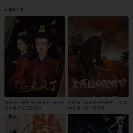
相关文章
剧本杀《她在后宫杀疯了》6人剧
剧本杀《黄泉国の阿修罗》6人剧
本杀电子版完整资源
本杀电子版完整资源