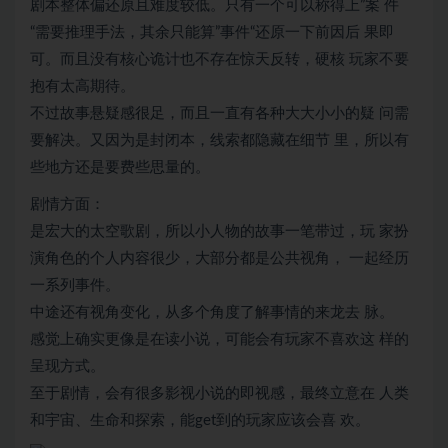
剧本整体偏还原且难度较低。只有一个可以称得上”案 件
“需要推理手法，其余只能算”事件“还原一下前因后 果即
可。而且没有核心诡计也不存在惊天反转，硬核 玩家不要
抱有太高期待。
不过故事悬疑感很足，而且一直有各种大大小小的疑 问需
要解决。又因为是封闭本，线索都隐藏在细节 里，所以有
些地方还是要费些思量的。
剧情方面：
是宏大的太空歌剧，所以小人物的故事一笔带过，玩 家扮
演角色的个人内容很少，大部分都是公共视角， 一起经历
一系列事件。
中途还有视角变化，从多个角度了解事情的来龙去 脉。
感觉上确实更像是在读小说，可能会有玩家不喜欢这 样的
呈现方式。
至于剧情，会有很多影视小说的即视感，最终立意在 人类
和宇宙、生命和探索，能get到的玩家应该会喜 欢。