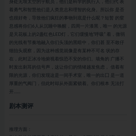
身处无垠太空的宇航员，他们是科学的执行人，他们代 表
着勇气和智慧他们是人类意志和理智的化身。所以你 是否
也很好奇，导致他们疯狂的事物到底是什么呢？短暂 的窒
息感将你们6人从沉睡中唤醒，四周一片漆黑，唯一 的光源
是天花板上的2盏红色LED灯，它们缓慢地“呼吸” 着，微弱
的光线有节奏地融入你们头顶的黑暗中，你们甚 至不敢仔
细抬头观察，因为这种感觉就像是有某种不可名 状的存
在，此时正冰冷地俯视着惊恐不安的你们。墙角的 广播不
时发出刺耳的信号声，这让你们的情绪越发焦虑， 借着有
限的光源，你们发现这是一间手术室，唯一的出囗 是一道
厚重的气阀门，但此时却从外面紧锁着。你们根本 无法打
开……
剧本测评
推理方面：