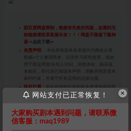
因百度网盘限制，链接有失效的风险，如遇到无
效链接请联系客服补发！！！网盘不限速下载神
器→
点此下载
←
免责声明
： 本站所有剧本杀资源均为网友分享
投稿+个人整理而来，仅供学习研究使用，请勿
用于商业用途!任何人访问、浏览本站，购买或
未购买，即代表已阅读本声明，理解并同意受本
条约约束，并遵守所有适用的法律法规。
版权归属
：本站提供的任何剧本杀资源内容的版
×
权均属于机关版权或权利人。如有侵权，请发邮
网站支付已正常恢复！
件通知并提供相关证实资料至邮箱
448271243@qq.com，如若情况属实，我们将
大家购买剧本遇到问题，请联系微
会在三天内下架相关剧本攻略。
信客服：maq1989
积分说明
∶剧本杀下载所需积分非剧本杀资源自
身价值，本站积分为本站收取的赞助费，用于本