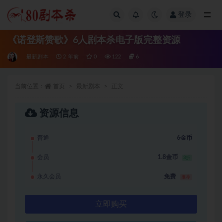
登录
全部
《诺登斯赞歌》6人剧本杀电子版完整资源
最新剧本
2 年前
0
122
6
当前位置：
首页
最新剧本
正文
资源信息
普通
6金币
会员
1.8金币
3折
永久会员
免费
推荐
立即购买