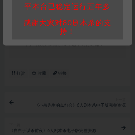
平本台已稳定运行五年多
站整理资料的时间成本及网站运营所需支出费
用。
感谢大家对80剧本杀的支
重要提醒
∶任何情况下，本站及相关人士对于访
问或购买使用引起的任何行为和纠纷，本站概不
持！
承担任何责任。未经许可的【搬运】和【账号共
享】可能会被取消VIP，恕不另行通知！
打赏
收藏
链接
上一篇
《小泉先生的点灯会》6人剧本杀电子版完整资源
下一篇
《自白于谋杀前夜》6人剧本杀电子版完整资源