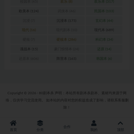
校园本
(45)
欢乐
(8)
欢乐本
(317)
欧美本
(124)
武侠本
(46)
民国本
(103)
沉浸
(7)
沉浸本
(175)
玄幻本
(44)
现代
(16)
现代剧本
(10)
现代本
(689)
硬核
(7)
硬核本
(286)
科幻本
(34)
谍战本
(15)
豪门惊情本
(24)
还原
(14)
还原本
(606)
阵营本
(165)
韩国本
(6)
Copyright © 2026 · 80剧本杀 声明：本站所有剧本杀剧本、素材均来源于网
络，仅供学习交流使用。 如本站的内容对您的权益造成了影响，请联系客服删
除！
合作
首页
分类
我的
顶部