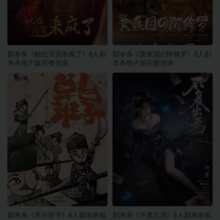
剧本杀《她在后宫杀疯了》6人剧
剧本杀《黄泉国の阿修罗》6人剧
本杀电子版完整资源
本杀电子版完整资源
剧本杀《草台班子》6人剧本杀电
剧本杀《不复出焉》6人剧本杀电