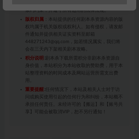
未购买，即代表已阅读本声明，理解并同意受本
条约约束，并遵守所有适用的法律法规。
版权归属
：本站提供的任何剧本杀资源内容的版
权均属于机关版权或权利人。如有侵权，请发邮
件通知并提供相关证实资料至邮箱
448271243@qq.com，如若情况属实，我们将
会在三天内下架相关剧本攻略。
积分说明
∶剧本杀下载所需积分非剧本杀资源自
身价值，本站积分为本站收取的赞助费，用于本
站整理资料的时间成本及网站运营所需支出费
用。
重要提醒
∶任何情况下，本站及相关人士对于访
问或购买使用引起的任何行为和纠纷，本站概不
承担任何责任。未经许可的【搬运】和【账号共
享】可能会被取消VIP，恕不另行通知！