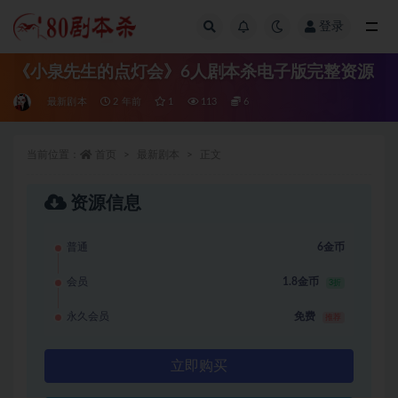
登录
全部
《小泉先生的点灯会》6人剧本杀电子版完整资源
最新剧本
2 年前
1
113
6
当前位置：
首页
最新剧本
正文
资源信息
普通
6金币
会员
1.8金币
3折
永久会员
免费
推荐
立即购买