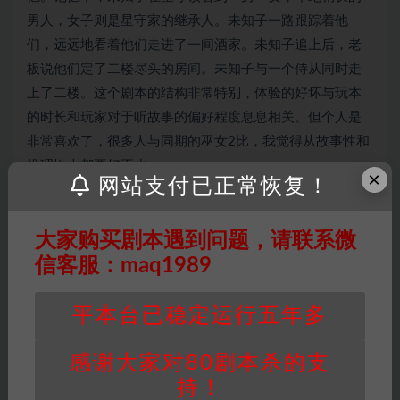
男人，女子则是星守家的继承人。未知子一路跟踪着他
们，远远地看着他们走进了一间酒家。未知子追上后，老
板说他们定了二楼尽头的房间。未知子与一个侍从同时走
上了二楼。这个剧本的结构非常特别，体验的好坏与玩本
的时长和玩家对于听故事的偏好程度息息相关。但个人是
非常喜欢了，很多人与同期的巫女2比，我觉得从故事性和
推理性上都要好不少。
×
网站支付已正常恢复！
大家购买剧本遇到问题，请联系微
信客服：maq1989
因百度网盘限制，链接有失效的风险，如遇到无
效链接请联系客服补发！！！网盘不限速下载神
平本台已稳定运行五年多
器→
点此下载
←
免责声明
： 本站所有剧本杀资源均为网友分享
感谢大家对80剧本杀的支
投稿+个人整理而来，仅供学习研究使用，请勿
持！
用于商业用途!任何人访问、浏览本站，购买或