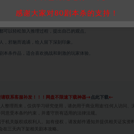
颖的体验。
感谢大家对80剧本杀的支持！
原和案件设计上不会过于复杂，同时又能提供深刻的心理冲击和思考
都可以轻松加入推理过程，提出自己的观点。
人，邪魅而诡谲，给人留下深刻印象。
剧本杀作品，适合喜欢挑战和刺激的玩家体验。
接请联系客服补发！！！网盘不限速下载神器→
点此下载
←
个人整理而来，仅供学习研究使用，请勿用于商业用途!任何人访问、
并同意受本条约约束，并遵守所有适用的法律法规。
属于机关版权或权利人。如有侵权，请发邮件通知并提供相关证实资
我们将会在三天内下架相关剧本攻略。