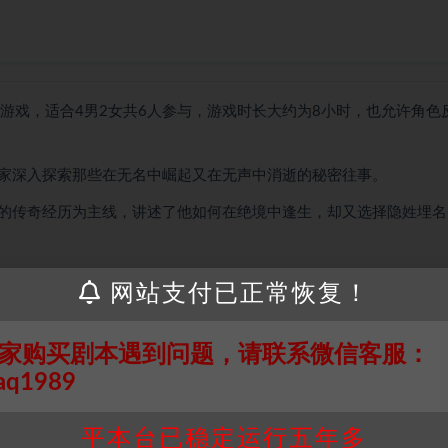
游戏，适合4男2女共6人参与，游戏时长大约为8小时，也允许角色
家深入探索那些在无名中崛起又在无声中消逝的秘密往事。
的传奇经历为主线，讲述了他如何在绝境中逢生，却又选择隐姓埋名
案件，玩家将在游戏中体验到喜丧交织的复杂情感，并被阴阳、生死
网站支付已正常恢复！
张和恐怖的氛围。
家购买剧本遇到问题，请联系微信客服：
内心的恐惧和黑暗，尤其是“追逐大逃杀”环节，提供了极具沉浸感的
aq1989
平本台已稳定运行五年多
玩家的高度评价。