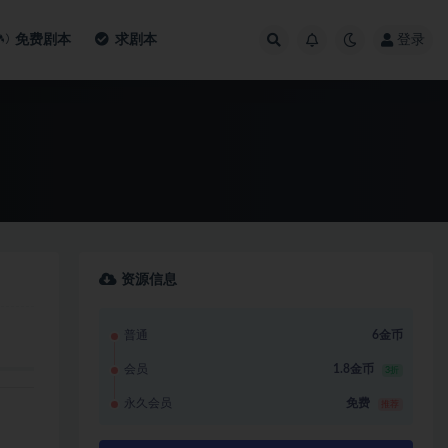
免费剧本
求剧本
登录
资源信息
普通
6金币
会员
1.8金币
3折
永久会员
免费
推荐