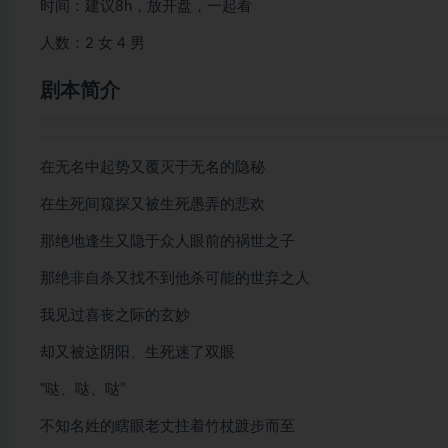
时间：建议8h，放开盘，一起看
人数：2 女 4 男
剧本简介
在无名中起势又覆灭于无名的隐秘
在生死间窥探又被生死愚弄的悲欢
那绝地逢生又隐于众人眼前的祸世之子
那绝非自杀又找不到他杀可能的世弃之人
我见过喜丧之际的玄妙
却又被这阴阳、生死迷了双眼
“哒、哒、哒”
不知名姓的瞎眼老丈拄着竹杖踱步而至