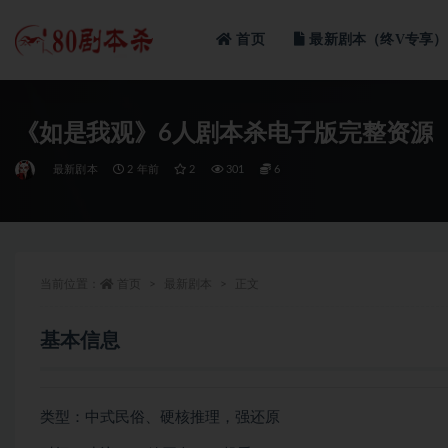
首页
最新剧本（终V专享）
全部
《如是我观》6人剧本杀电子版完整资源
最新剧本
2 年前
2
301
6
当前位置：
首页
最新剧本
正文
基本信息
类型：中式民俗、硬核推理，强还原