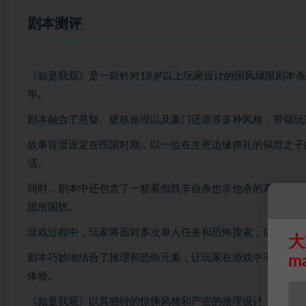
剧本测评
《如是我观》是一款针对18岁以上玩家设计的国风城限剧本杀
串。
剧本融合了悬疑、硬核推理以及豪门还原等多种风格，带领玩
故事背景设定在民国时期，以一位在生死边缘挣扎的祸世之子
活。
同时，剧本中还包含了一桩看似既非自杀也非他杀的离奇死亡
团所困扰。
游戏过程中，玩家将面对多次单人任务和恐怖搜索，体验到紧
大
剧本巧妙地结合了推理和恐怖元素，让玩家在游戏中不断面对
m
体验。
《如是我观》以其独特的惊悚风格和严密的推理设计，获得了