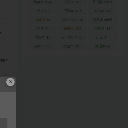
欧美本
(124)
武侠本
(46)
民国本
(103)
沉浸
(7)
沉浸本
(175)
玄幻本
(44)
现代
(16)
现代剧本
(10)
现代本
(689)
硬核
(7)
硬核本
(286)
科幻本
(34)
反
谍战本
(15)
豪门惊情本
(24)
还原
(14)
还原本
(606)
阵营本
(165)
韩国本
(6)
的生
的谜
×
恐怖