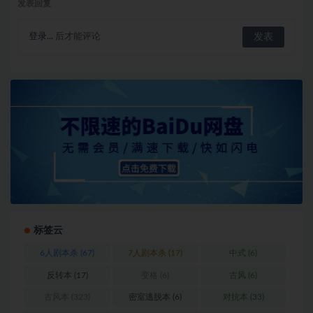
发表回复
登录...
后才能评论
标签云
6人剧本杀
(67)
7人剧本杀
(17)
中式
(6)
反转本
(17)
变格
(6)
古风
(6)
古风本
(323)
密室逃脱本
(6)
对抗本
(33)