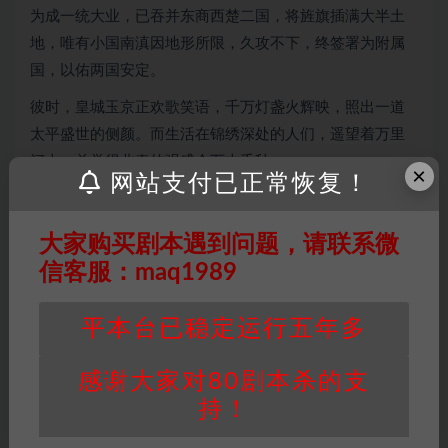
为成一统大业，已吞并东商西楚二国，将旌旗插满大半土
地，唯有小国南滇因地形所限，久攻不下，终签署为附属
国，以佑两国安定。
彼时，皇城玉京正欢歌笑语，千万灯盏火辉映，照出一道
太平盛世的侧颜。而生活在锦绣深处的人们，遥望着万里
河山，总觉得北秦的强盛会万古千秋。
×
网站支付已正常恢复！
可惜，这世上却有太多如朝露般脆弱的东西。乐与悲、爱
与恨、灯火阑珊处的相逢、又或恍若触手可得的天下太
大家购买剧本遇到问题，请联系微
平。正可谓：对酒当歌，人生几何？譬如朝露，去日苦
信客服：maq1989
多。
《朝露辞》剧本杀复盘故事简介 在奔腾江流以北，苍岭绵
平本台已稳定运行五年多
延之地，有大国名秦。 北秦皇帝为成一统大业，已吞并东
商西楚二国，将旌旗插满 大半土地，唯有小国南滇因地形
感谢大家对80剧本杀的支
所限，久攻不下，终签署为 附属国，以佑两国安定。 彼
持！
时，皇城玉京正欢歌笑语，千万灯盏火辉映，照出一道太