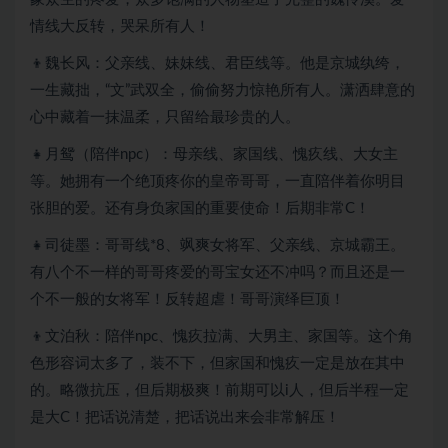
情线大反转，哭呆所有人！
👦魏长风：父亲线、妹妹线、君臣线等。他是京城纨绔，
一生藏拙，“文”武双全，偷偷努力惊艳所有人。潇洒肆意的
心中藏着一抹温柔，只留给最珍贵的人。
👧月鸳（陪伴npc）：母亲线、家国线、愧疚线、大女主
等。她拥有一个绝顶疼你的皇帝哥哥，一直陪伴着你明目
张胆的爱。还有身负家国的重要使命！后期非常C！
👧司徒墨：哥哥线*8、飒爽女将军、父亲线、京城霸王。
有八个不一样的哥哥疼爱的哥宝女还不冲吗？而且还是一
个不一般的女将军！反转超虐！哥哥演绎巨顶！
👦文泊秋：陪伴npc、愧疚拉满、大男主、家国等。这个角
色形容词太多了，装不下，但家国和愧疚一定是放在其中
的。略微抗压，但后期极爽！前期可以i人，但后半程一定
是大C！把话说清楚，把话说出来会非常解压！