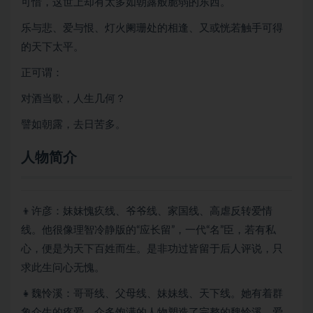
可惜，这世上却有太多如朝露般脆弱的东西。
乐与悲、爱与恨、灯火阑珊处的相逢、又或恍若触手可得
的天下太平。
正可谓：
对酒当歌，人生几何？
譬如朝露，去日苦多。
人物简介
👦许彦：妹妹愧疚线、爷爷线、家国线、高虐反转爱情
线。他很像理智冷静版的“应长留”，一代“名”臣，若有私
心，便是为天下百姓而生。是非功过皆留于后人评说，只
求此生问心无愧。
👧魏怜溪：哥哥线、父母线、妹妹线、天下线。她有着群
象众生的疼爱，众多饱满的人物塑造了完整的魏怜溪。爱