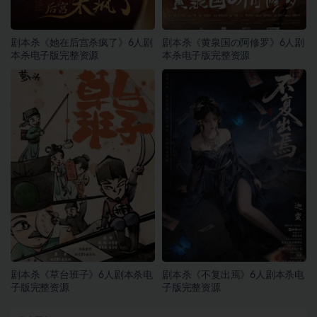
剧本杀《她在后宫杀疯了》6人剧
剧本杀《黄泉国の阿修罗》6人剧
本杀电子版完整资源
本杀电子版完整资源
剧本杀《草台班子》6人剧本杀电
剧本杀《不复出焉》6人剧本杀电
子版完整资源
子版完整资源