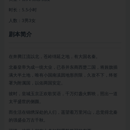
时长：5.5小时
人数：3男3女
剧本简介
在奔腾江流以北，苍岭绵延之地，有大国名秦。
北秦皇帝为成一统大业，已吞并东商西楚二国，将旌旗插
满大半土地，唯有小国南滇因地形所限，久攻不下，终签
署为附属国，以佑两国安定。
彼时，皇城玉京正欢歌笑语，千万灯盏火辉映，照出一道
太平盛世的侧颜。
而生活在锦绣深处的人们，遥望着万里河山，总觉得北秦
的强盛会万古千秋。