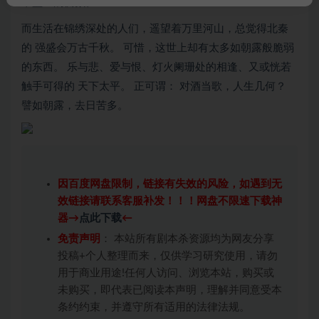
平盛世的侧颜。
而生活在锦绣深处的人们，遥望着万里河山，总觉得北秦
的 强盛会万古千秋。 可惜，这世上却有太多如朝露般脆弱
的东西。 乐与悲、爱与恨、灯火阑珊处的相逢、又或恍若
触手可得的 天下太平。 正可谓： 对酒当歌，人生几何？
譬如朝露，去日苦多。
因百度网盘限制，链接有失效的风险，如遇到无
效链接请联系客服补发！！！网盘不限速下载神
器→
点此下载
←
免责声明
： 本站所有剧本杀资源均为网友分享
投稿+个人整理而来，仅供学习研究使用，请勿
用于商业用途!任何人访问、浏览本站，购买或
未购买，即代表已阅读本声明，理解并同意受本
条约约束，并遵守所有适用的法律法规。