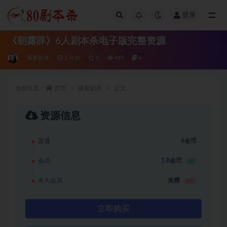
登录
全部
《朝露辞》6人剧本杀电子版完整资源
最新剧本
2 年前
0
419
6
当前位置：
首页
最新剧本
正文
资源信息
普通
6金币
会员
1.8金币
3折
永久会员
免费
推荐
立即购买