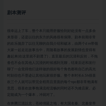
剧本测评
很幸运上了车，整个本只能用舒服恰到好处没有一点多余
来形容，还是以往的东方的风格很有保障。剧本前期非常
的欢乐抛弃了以往无聊的自我介绍和破冰，由两个d m带领
大家一起走近故事当中，而随着故事的发展剧情也变得有
趣起来(在这里就不剧透了)，直至最后的沉浸和反转，不拖
沓也不会在其他人沉浸的时候感到无聊，结束后还和发行
聊了一会觉得他们这样做的很好每个角色都有自己的高光
时刻但也不墨迹让其他玩家很舒服。整个本时长6.5h很喜
欢三个人就可以带完全程而且里面的每个npc都非常饱满有
意思，很喜欢故事饱满流程流畅的同时还不为难店家。必
定能成为一个爆本，冲就对了。
在奔腾江流以北，苍岭绵延之地，有大国名秦。北秦皇帝