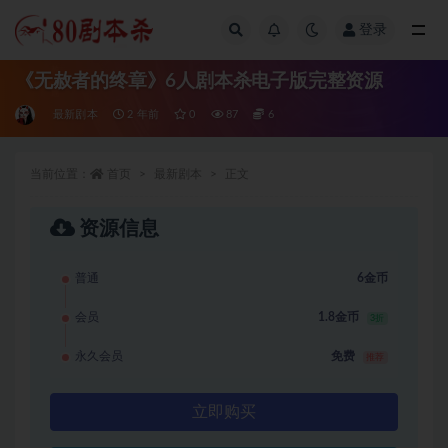
登录
全部
《无赦者的终章》6人剧本杀电子版完整资源
最新剧本
2 年前
0
87
6
当前位置：
首页
最新剧本
正文
资源信息
普通
6金币
会员
1.8金币
3折
永久会员
免费
推荐
立即购买