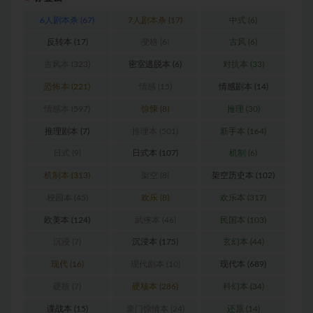
6人剧本杀
(67)
7人剧本杀
(17)
中式
(6)
反转本
(17)
变格
(6)
古风
(6)
古风本
(323)
密室逃脱本
(6)
对抗本
(33)
恐怖本
(221)
情感
(15)
情感剧本
(14)
情感本
(597)
惊悚
(8)
推理
(30)
推理剧本
(7)
推理本
(501)
新手本
(164)
日式
(9)
日式本
(107)
机制
(6)
机制本
(313)
架空
(8)
架空历史本
(102)
校园本
(45)
欢乐
(8)
欢乐本
(317)
欧美本
(124)
武侠本
(46)
民国本
(103)
沉浸
(7)
沉浸本
(175)
玄幻本
(44)
现代
(16)
现代剧本
(10)
现代本
(689)
硬核
(7)
硬核本
(286)
科幻本
(34)
谍战本
(15)
豪门惊情本
(24)
还原
(14)