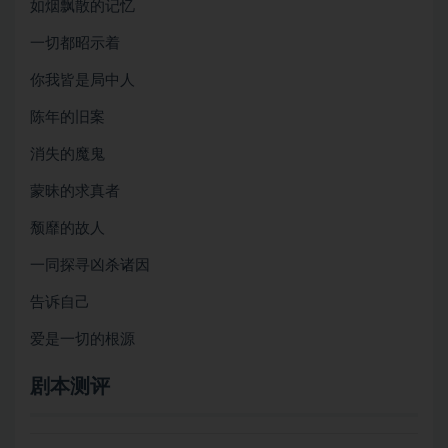
如烟飘散的记忆
一切都昭示着
你我皆是局中人
陈年的旧案
消失的魔鬼
蒙昧的求真者
颓靡的故人
一同探寻凶杀诸因
告诉自己
爱是一切的根源
剧本测评