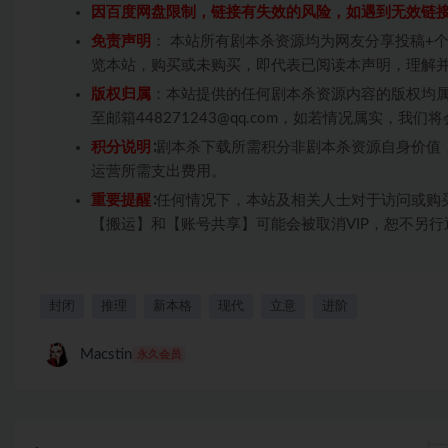
因百度网盘限制，链接有失效的风险，如遇到无效链
免责声明
： 本站所有剧本杀资源均为网友分享投稿+
览本站，购买或未购买，即代表已阅读本声明，理解
版权归属
：本站提供的任何剧本杀资源内容的版权均
至邮箱448271243@qq.com，如若情况属实，
积分说明
∶剧本杀下载所需积分非剧本杀资源自身价值
运营所需支出费用。
重要提醒
∶任何情况下，本站及相关人士对于访问或购
【搬运】和【账号共享】可能会被取消VIP，恕不另行
封闭
推理
新本格
现代
立意
进阶
Macstin
永久会员
上一