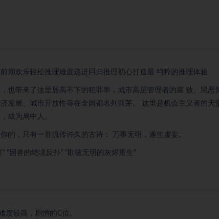
解前期欢乐轻松推理难度递进回归推理初心打造最 纯粹的推理体验
者，也带来了这里居高不下的犯罪率，城市高层管理者的腐 败、黑恶
经济发展、城市开放性等在全国都名列前茅。 这里是机会主义者的天
里，成为局中人。
到你的，只有一首流传许久的古诗： 万事无明，遂生虚妄。
 “困兽的绝境反扑” “勘破无明的灰烬重生”
难度较高，剧情的C位。