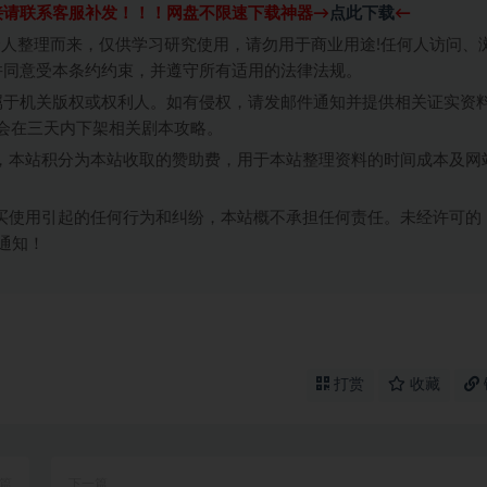
接请联系客服补发！！！网盘不限速下载神器→
点此下载
←
个人整理而来，仅供学习研究使用，请勿用于商业用途!任何人访问、
并同意受本条约约束，并遵守所有适用的法律法规。
属于机关版权或权利人。如有侵权，请发邮件通知并提供相关证实资
我们将会在三天内下架相关剧本攻略。
，本站积分为本站收取的赞助费，用于本站整理资料的时间成本及网
买使用引起的任何行为和纠纷，本站概不承担任何责任。未经许可的
通知！
打赏
收藏
篇
下一篇