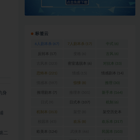
标签云
6人剧本杀
(67)
7人剧本杀
(17)
中式
(6)
反转本
(17)
变格
(6)
古风
(6)
古风本
(323)
密室逃脱本
(6)
对抗本
(33)
恐怖本
(221)
情感
(15)
情感剧本
(14)
情感本
(597)
惊悚
(8)
推理
(30)
的身
推理剧本
(7)
推理本
(501)
新手本
(164)
日式
(9)
日式本
(107)
机制
(6)
机制本
(313)
架空
(8)
架空历史本
铺
(102)
校园本
(45)
欢乐
(8)
欢乐本
(317)
欧美本
(124)
武侠本
(46)
民国本
(103)
第二