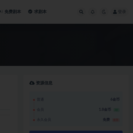
免费剧本
求剧本
登录
资源信息
普通
6金币
会员
1.8金币
3折
永久会员
免费
推荐