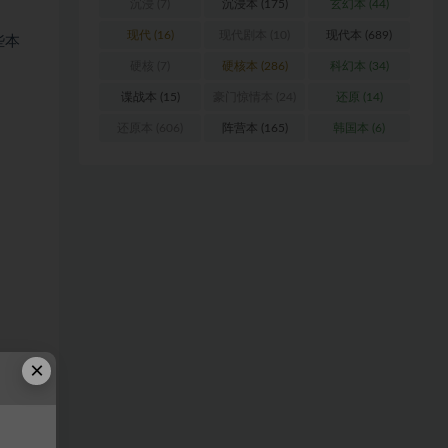
沉浸
(7)
沉浸本
(175)
玄幻本
(44)
现代
(16)
现代剧本
(10)
现代本
(689)
些本
硬核
(7)
硬核本
(286)
科幻本
(34)
谍战本
(15)
豪门惊情本
(24)
还原
(14)
还原本
(606)
阵营本
(165)
韩国本
(6)
×