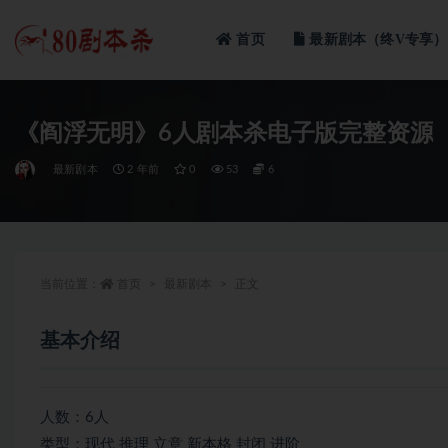
首页
最新剧本（终V专享）
全部
《阎浮无明》6人剧本杀电子版完整资源
最新剧本
2 年前
0
53
6
当前位置：
首页
最新剧本
正文
基本介绍
人数：6人
类型：现代 推理 立意 新本格 封闭 进阶