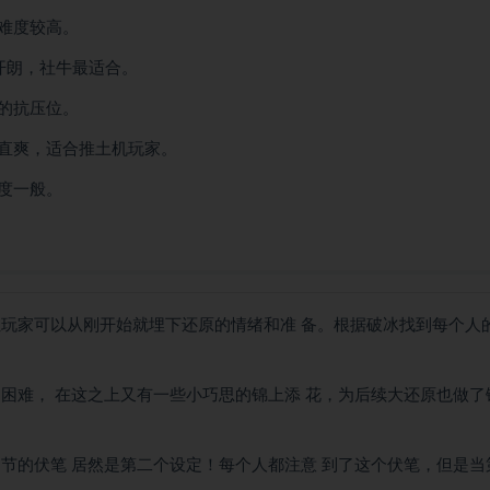
难度较高。
开朗，社牛最适合。
的抗压位。
直爽，适合推土机玩家。
度一般。
让玩家可以从刚开始就埋下还原的情绪和准 备。根据破冰找到每个人
困难， 在这之上又有一些小巧思的锦上添 花，为后续大还原也做了
节的伏笔 居然是第二个设定！每个人都注意 到了这个伏笔，但是当