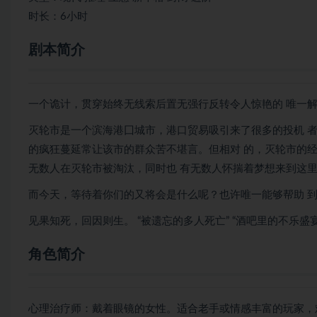
时长：6小时
剧本简介
一个诡计，贯穿始终无线索后置无强行反转令人惊艳的 唯一
灭轮市是一个滨海港囗城市，港口贸易吸引来了很多的投机 
的疯狂蔓延常让该市的群众苦不堪言。但相对 的，灭轮市的
无数人在灭轮市被淘汰，同时也 有无数人怀揣着梦想来到这
而今天，等待着你们的又将会是什么呢？也许唯一能够帮助 
见果知死，回因则生。 “被遗忘的多人死亡” “酒吧里的不乐盛宴”
角色简介
心理治疗师：戴着眼镜的女性。适合老手或情感丰富的玩家，