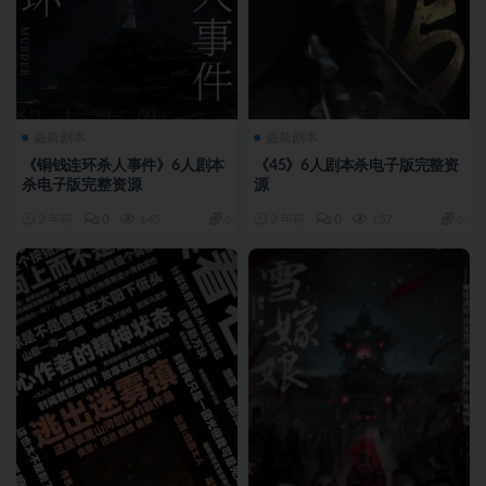
最新剧本
最新剧本
《铜钱连环杀人事件》6人剧本
《45》6人剧本杀电子版完整资
杀电子版完整资源
源
2 年前
0
145
6
2 年前
0
157
6