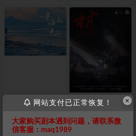
最新剧本
最新剧本
×
网站支付已正常恢复！
《一半海水一半山》6人剧本杀
《民间恐怖故事村》6人剧本杀
电子版完整资源
电子版完整资源
大家购买剧本遇到问题，请联系微
2 年前
0
212
6
2 年前
0
476
6
信客服：maq1989