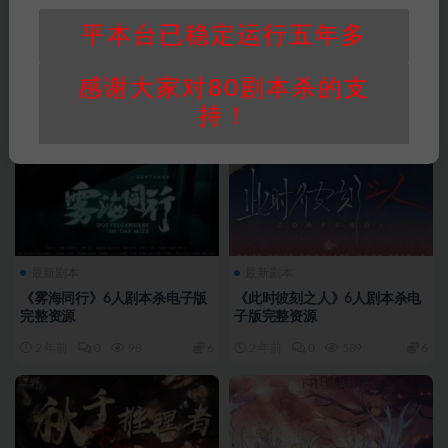
平本台已稳定运行五年多
感谢大家对80剧本杀的支
持！
最新剧本
最新剧本
《雾海同行》6人剧本杀电子版
《此时彼刻之人》6人剧本杀电
完整资源
子版完整资源
2 年前
0
98
6
2 年前
0
589
6